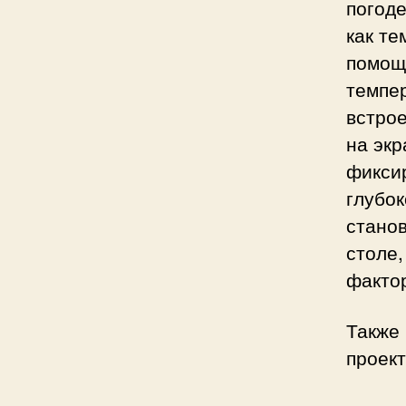
погод
как
те
помо
темпе
встро
на экр
фикси
глубок
стано
столе,
факто
Также 
проек