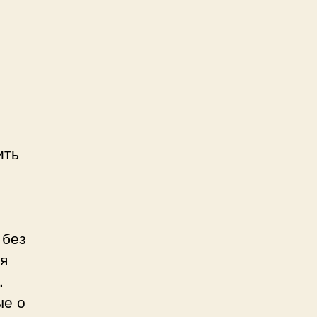
ить
 без
ля
.
ые о