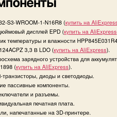
мпоненты
32-S3-WROOM-1-N16R8 (
купить на AliExpres
дюймовый дисплей EPD (
купить на AliExpress
ик температуры и влажности HPP845E031R4
24ACPZ 3,3 В LDO (
купить на AliExpress
).
осхема зарядного устройства для аккумуля
1898 (
купить на AliExpress
).
транзисторы, диоды и светодиоды.
ие пассивные компоненты.
ключатели и разъемы.
видуальная печатная плата.
ли, напечатанные на 3D-принтере.