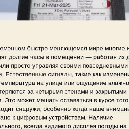
с
и
т
о
л
ь
н
а
ременном быстро меняющемся мире многие и
я
ят долгие часы в помещении — работая из 
м
е
 или просто управляя своими повседневными
т
. Естественные сигналы, такие как изменен
е
 температура на улице или ощущение влажно
о
теряются за четырьмя стенами и закрытыми
с
т
. Это может мешать оставаться в курсе того
а
ходит снаружи, особенно когда наше вниман
н
зано к цифровым устройствам. Наличие
ц
льного, всегда
видимого дисплея погоды
на
и