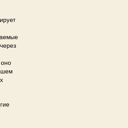
ирует
жаемые
 через
 оно
ашем
их
угие