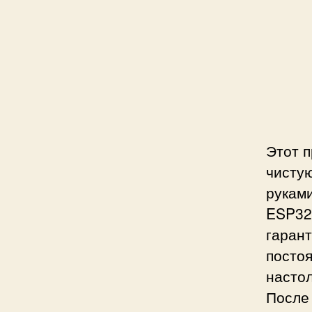
Этот п
чистую
рукам
ESP32
гарант
постоя
настол
После