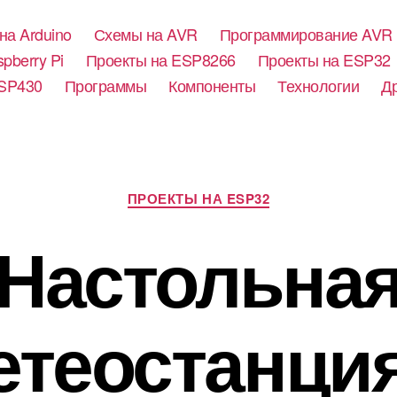
на Arduino
Схемы на AVR
Программирование AVR
pberry Pi
Проекты на ESP8266
Проекты на ESP32
SP430
Программы
Компоненты
Технологии
Д
Р
ПРОЕКТЫ НА ESP32
у
б
Настольна
р
и
к
и
теостанция 