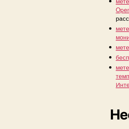
мете
Ope
расс
мете
мони
мете
бесп
мете
темп
Инт
Не