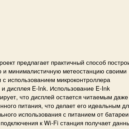
P
3
2
и
д
и
с
п
роект предлагает практичный способ
постро
л
е
 и минималистичную метеостанцию ​​своими
я
и с использованием микроконтроллера
E
и
дисплея E-Ink
. Использование E-Ink
-
ирует, что дисплей остается читаемым даже
i
n
нного питания, что делает его идеальным д
k
ьного использования с питанием от батареи
 подключения к
Wi-Fi
станция получает
данн