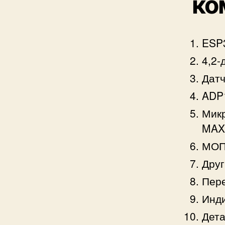
ко
ESP
4,2-
Датч
ADP1
Микр
MAX
МОП-
Друг
Пере
Инди
Дета