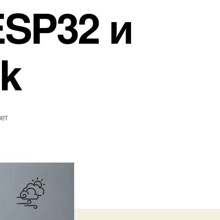
ESP32 и
nk
ет