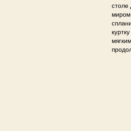
столе 
миром
сплан
куртку
мягким
продо