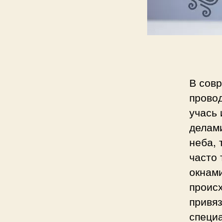
с
и
В сов
провод
учась
делами
неба,
часто 
окнами
проис
привя
специа