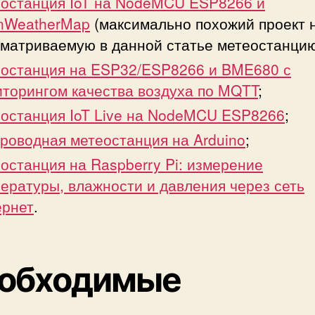
останция IoT на NodeMCU ESP8266 и
nWeatherMap
(максимально похожий проект 
матриваемую в данной статье метеостанцию
останция на ESP32/ESP8266 и BME680 с
торингом качества воздуха по MQTT
;
останция IoT Live на NodeMCU ESP8266
;
роводная метеостанция на Arduino
;
останция на Raspberry Pi: измерение
ературы, влажности и давления через сеть
ернет
.
обходимые