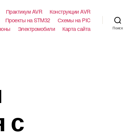
Практикум AVR
Конструкции AVR
Проекты на STM32
Схемы на PIC
роны
Электромобили
Карта сайта
Поиск
я
​​с