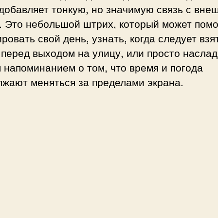
я
добавляет тонкую, но значимую связь с вне
. Это небольшой штрих, который может
помо
с
ировать свой день
, узнать, когда следует
взя
и
 перед выходом на улицу
, или просто насла
с
п
 напоминанием о том, что время и погода
о
лжают меняться за пределами экрана.
л
ь
з
о
в
а
н
и
е
м
E
S