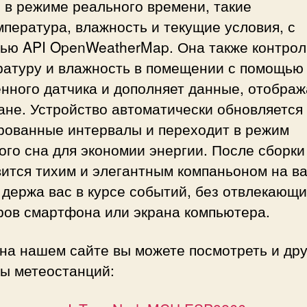
е в режиме реального времени
, такие
мпература, влажность
и текущие условия, с
щью
API OpenWeatherMap.
Она также контрол
ратуру и влажность в помещении с помощью
енного датчика и дополняет данные, отобра
ане. Устройство автоматически обновляется
рованные интервалы и переходит в режим
ого сна для экономии энергии. После сборки
вится тихим и элегантным компаньоном на в
 держа вас в курсе событий, без отвлекающ
ров смартфона или экрана компьютера.
на нашем сайте вы можете посмотреть и др
ты метеостанций: