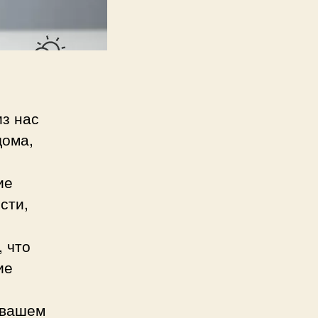
з нас
дома,
ие
сти,
, что
ие
 вашем