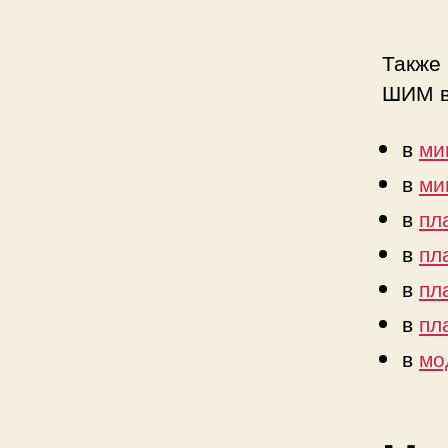
Также
ШИМ в 
в
ми
в
ми
в
пл
в
пл
в
пл
в
пл
в
мо