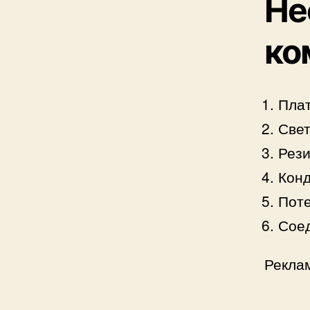
Не
ко
Пла
Свет
Рези
Конд
Поте
Соед
Рекла