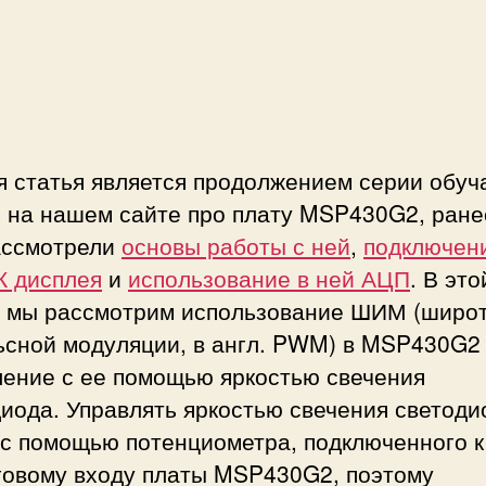
п
и
о
л
ь
з
о
в
я статья является продолжением серии обу
а
й на нашем сайте про плату MSP430G2, ран
н
и
ассмотрели
основы работы с ней
,
подключени
е
К дисплея
и
использование в ней АЦП
. В это
е мы рассмотрим использование ШИМ (широт
И
ьсной модуляции, в англ. PWM) в MSP430G2
в
ление с ее помощью яркостью свечения
иода. Управлять яркостью свечения светод
S
 с помощью потенциометра, подключенного к
P
говому входу платы MSP430G2, поэтому
4