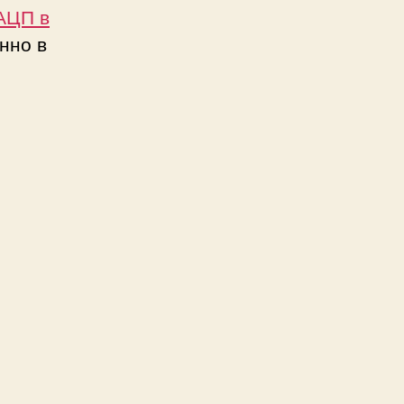
АЦП в
нно в