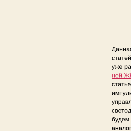
с
и
Данна
стате
уже р
ней Ж
стать
импул
управ
светод
будем
анало