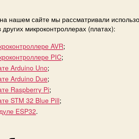
с
т
 на нашем сайте мы рассматривали использ
ь
других микроконтроллерах (платах):
ю
с
в
кроконтроллере AVR
;
е
кроконтроллере PIC
;
ч
е
ате Arduino Uno
;
н
ате Arduino Due
;
и
ате Raspberry Pi
;
я
с
ате STM 32 Blue Pill
;
в
дуле ESP32
.
е
т
о
д