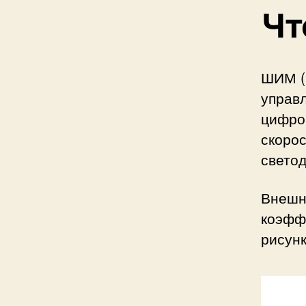
Чт
ШИМ (
управ
цифро
скорос
светод
Внешн
коэфф
рисунк