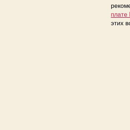
реком
плате
этих в