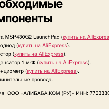
обходимые
и
о
д
мпоненты
а
та MSP430G2 LaunchPad (
купить на AliExpre
одиод (
купить на AliExpress
).
стор (
купить на AliExpress
).
енсатор 1 мкФ (
купить на AliExpress
).
нциометр (
купить на AliExpress
).
инительные провода.
ма: ООО «АЛИБАБА.КОМ (РУ)» ИНН: 770338