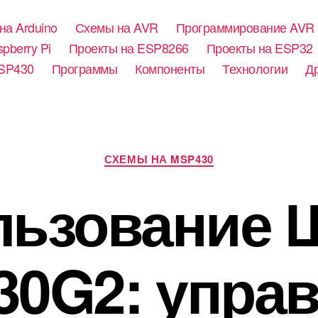
на Arduino
Схемы на AVR
Программирование AVR
pberry Pi
Проекты на ESP8266
Проекты на ESP32
SP430
Программы
Компоненты
Технологии
Д
Р
СХЕМЫ НА MSP430
у
б
льзование 
р
и
к
и
0G2: упра