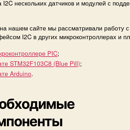
 I2C нескольких датчиков и модулей с подд
 на нашем сайте мы рассматривали работу с
ейсом I2C в других микроконтроллерах и пл
кроконтроллере PIC
;
ате STM32F103C8 (Blue Pill)
;
ате Arduino
.
обходимые
мпоненты