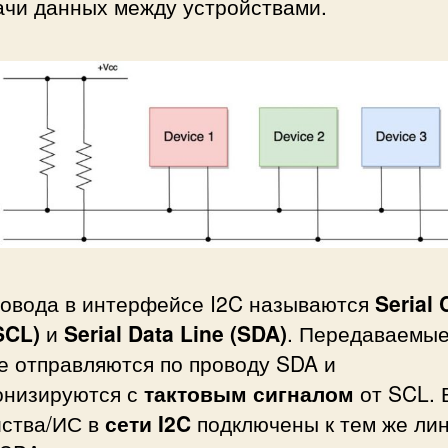
ачи данных между устройствами.
ровода в интерфейсе I2C называются
Serial 
SCL)
и
Serial Data Line (SDA)
. Передаваемы
е отправляются по проводу SDA и
онизируются с
тактовым сигналом
от SCL. 
йства/ИС в
сети I2C
подключены к тем же ли