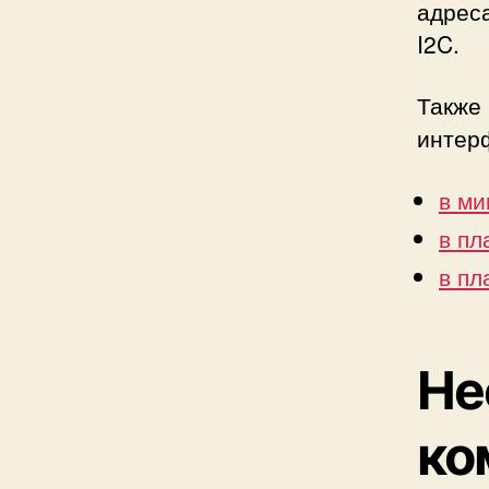
адреса
I2C.
Также
интерф
в ми
в пл
в пл
Не
ко