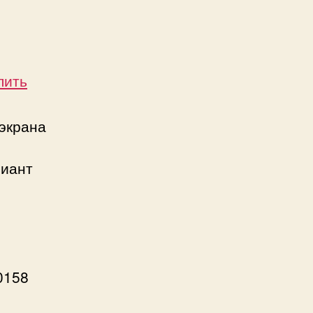
пить
экрана
риант
0158