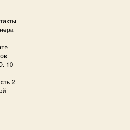
нтакты
анера
ате
дов
O. 10
сть 2
ой