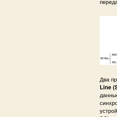
перед
Два п
Line (
данны
синхр
устро