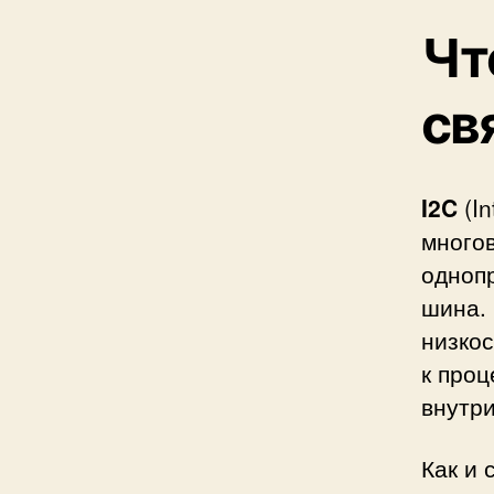
Чт
св
I2C
(In
много
одноп
шина.
низко
к про
внутр
Как и 