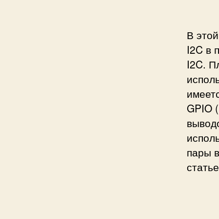
В этой
I2C в 
I2C. П
испол
имеет
GPIO (
выводо
исполь
пары в
статье