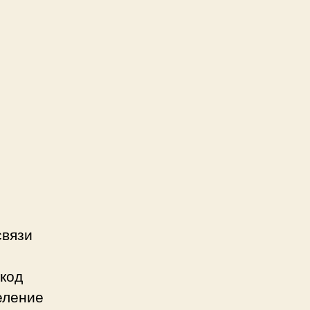
связи
 код
еление