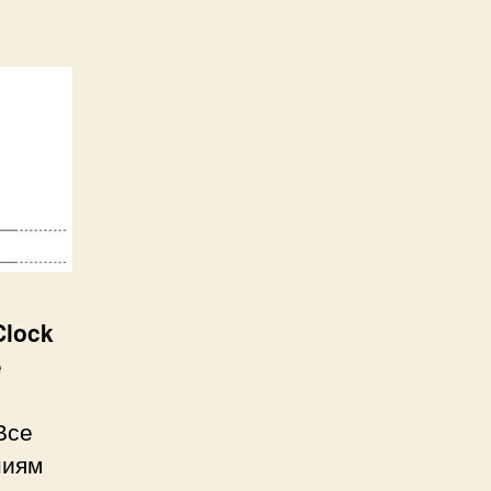
Clock
е
Все
ниям