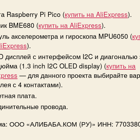
а Raspberry Pi Pico (
купить на AliExpress
).
ик BME680 (
купить на AliExpress
).
ль акселерометра и гироскопа MPU6050 (
ку
liExpress
).
 дисплей с интерфейсом I2C и диагональю 
дюйма (1.3 inch I2C OLED display) (
купить на
xpress
— для данного проекта выбирайте ва
лея с 4 контактами).
тная плата.
инительные провода.
ма: ООО «АЛИБАБА.КОМ (РУ)» ИНН: 770338