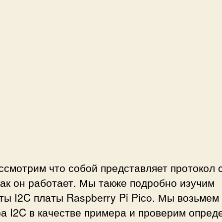
C
в
R
a
s
p
b
e
r
r
y
P
i
P
смотрим что собой представляет протокол 
i
как он работает. Мы также подробно изучим
c
ты I2C платы Raspberry Pi Pico. Мы возьмем
o
а I2C в качестве примера и проверим опред