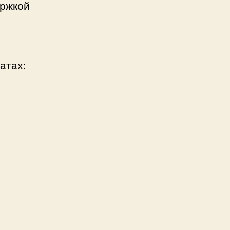
ержкой
атах: