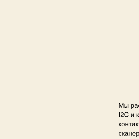
Мы рас
I2C и 
контак
сканер