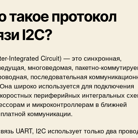
о такое протокол
язи I2C?
ter-Integrated Circuit) — это синхронная,
ведущая, многоведомая, пакетно-коммутируе
роводная, последовательная коммуникацион
 Она широко используется для подключения
скоростных периферийных интегральных схе
цессорам и микроконтроллерам в ближней
иплатной коммуникации.
связь UART, I2C использует только два прово