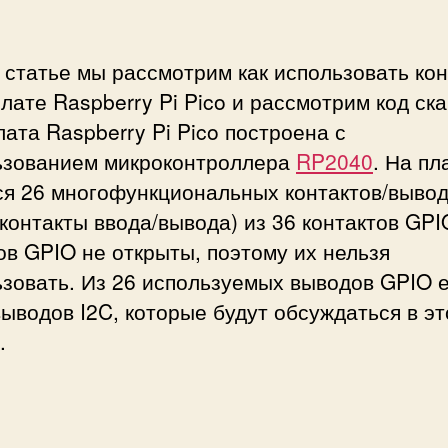
о
л
ь
 статье мы рассмотрим как использовать ко
з
плате Raspberry Pi Pico и рассмотрим код ск
о
в
лата Raspberry Pi Pico построена с
а
ьзованием микроконтроллера
RP2040
. На пл
т
ся 26 многофункциональных контактов/выво
ь
контакты ввода/вывода) из 36 контактов GPI
к
о
в GPIO не открыты, поэтому их нельзя
н
зовать. Из 26 используемых выводов GPIO е
т
ыводов I2C, которые будут обсуждаться в эт
а
.
к
т
ы
I
2