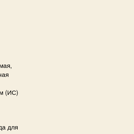
мая,
ная
м (ИС)
да для