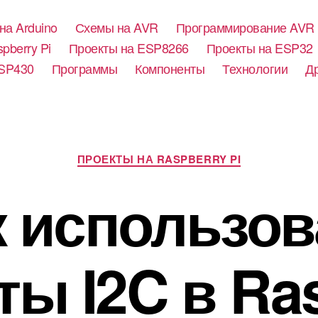
на Arduino
Схемы на AVR
Программирование AVR
pberry Pi
Проекты на ESP8266
Проекты на ESP32
SP430
Программы
Компоненты
Технологии
Д
Р
ПРОЕКТЫ НА RASPBERRY PI
у
б
к использов
р
и
к
и
ты I2C в Ra