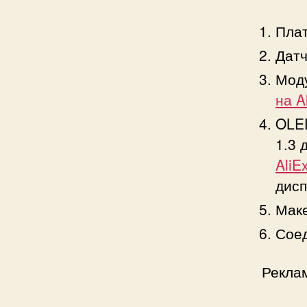
Плат
Датч
Моду
на A
OLED
1.3 
AliE
дисп
Маке
Соед
Рекла