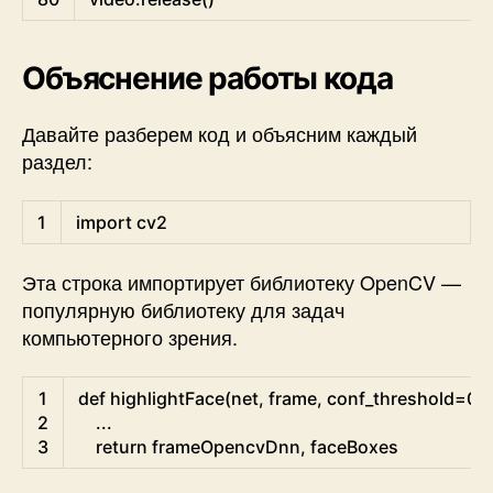
Объяснение работы кода
Давайте разберем код и объясним каждый
раздел:
Python
1
import
cv2
Эта строка импортирует библиотеку OpenCV —
популярную библиотеку для задач
компьютерного зрения.
Python
1
def
highlightFace
(
net
,
frame
,
conf_threshold
=
0.7
2
.
.
.
3
return
frameOpencvDnn
,
faceBoxes