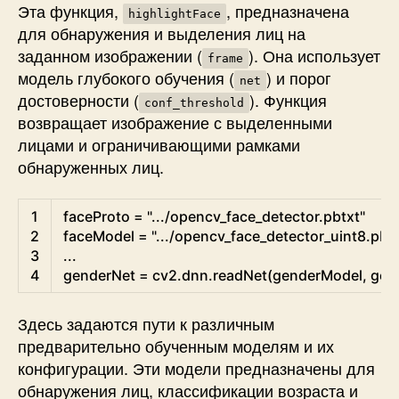
Эта функция,
, предназначена
highlightFace
для обнаружения и выделения лиц на
заданном изображении (
). Она использует
frame
модель глубокого обучения (
) и порог
net
достоверности (
). Функция
conf_threshold
возвращает изображение с выделенными
лицами и ограничивающими рамками
обнаруженных лиц.
Python
1
faceProto
=
".../opencv_face_detector.pbtxt"
2
faceModel
=
".../opencv_face_detector_uint8.pb"
3
.
.
.
4
genderNet
=
cv2
.
dnn
.
readNet
(
genderModel
,
gen
Здесь задаются пути к различным
предварительно обученным моделям и их
конфигурации. Эти модели предназначены для
обнаружения лиц, классификации возраста и