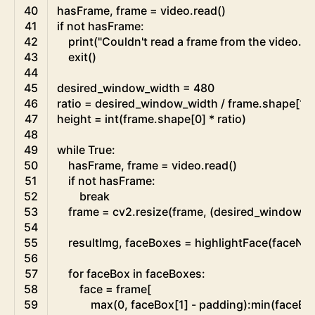
40
hasFrame
,
frame
=
video
.
read
(
)
41
if
not
hasFrame
:
42
print
(
"Couldn't read a frame from the video."
)
43
exit
(
)
44
45
desired_window_width
=
480
46
ratio
=
desired_window_width
/
frame
.
shape
[
1
]
47
height
=
int
(
frame
.
shape
[
0
]
*
ratio
)
48
49
while
True
:
50
hasFrame
,
frame
=
video
.
read
(
)
51
if
not
hasFrame
:
52
break
53
frame
=
cv2
.
resize
(
frame
,
(
desired_window_w
54
55
resultImg
,
faceBoxes
=
highlightFace
(
faceNet
56
57
for
faceBox 
in
faceBoxes
:
58
face
=
frame
[
59
max
(
0
,
faceBox
[
1
]
-
padding
)
:
min
(
faceBo