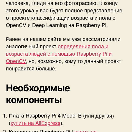
е
человека, глядя на его фотографию. К концу
н
этого урока у вас будет полное представление
и
о проекте классификации возраста и пола с
я
OpenCV и Deep Learning на Raspberry Pi.
н
а
Ранее на нашем сайте мы уже рассматривали
R
аналогичный проект
определения пола и
a
s
возраста людей с помощью Raspberry Pi и
p
OpenCV
, но, возможно, кому то данный проект
b
понравится больше.
e
r
r
Необходимые
y
компоненты
P
i
Плата Raspberry Pi 4 Model B (или другая)
(
купить на AliExpress
).
Камера для Raspberry Pi (
купить на