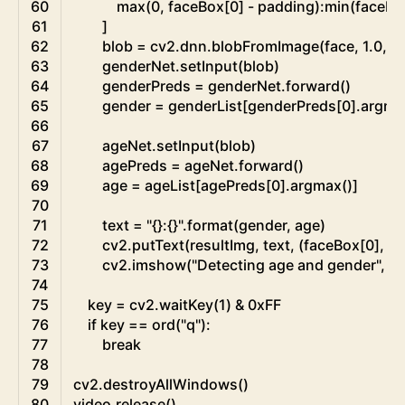
60
max
(
0
,
faceBox
[
0
]
-
padding
)
:
min
(
faceBo
61
]
62
blob
=
cv2
.
dnn
.
blobFromImage
(
face
,
1.0
,
(
2
63
genderNet
.
setInput
(
blob
)
64
genderPreds
=
genderNet
.
forward
(
)
65
gender
=
genderList
[
genderPreds
[
0
]
.
argma
66
67
ageNet
.
setInput
(
blob
)
68
agePreds
=
ageNet
.
forward
(
)
69
age
=
ageList
[
agePreds
[
0
]
.
argmax
(
)
]
70
71
text
=
"{}:{}"
.
format
(
gender
,
age
)
72
cv2
.
putText
(
resultImg
,
text
,
(
faceBox
[
0
]
,
fa
73
cv2
.
imshow
(
"Detecting age and gender"
,
re
74
75
key
=
cv2
.
waitKey
(
1
)
&
0xFF
76
if
key
==
ord
(
"q"
)
:
77
break
78
79
cv2
.
destroyAllWindows
(
)
80
video
.
release
(
)