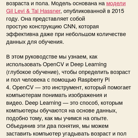
возраста и пола. Модель основана на
модели
O
Gil Levi & Tal Hassner
, опубликованной в 2015
p
e
году. Она представляет собой
n
простую конструкцию CNN, которая
C
эффективна даже при небольшом количестве
V
данных для обучения.
и
г
В этом руководстве мы узнаем, как
л
использовать OpenCV и Deep Learning
у
(глубокое обучение), чтобы определить возраст
б
о
и пол человека с помощью Raspberry Pi
к
4. OpenCV — это инструмент, который помогает
о
компьютерам понимать изображения и
г
видео. Deep Learning — это способ, которым
о
компьютеры обучаются на основе данных,
о
подобно тому, как мы учимся на опыте.
б
Объединив эти два понятия, мы можем
у
ч
заставить компьютер угадывать возраст и пол