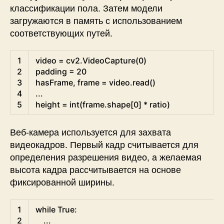
классификации пола. Затем модели
загружаются в память с использованием
соответствующих путей.
Python
1
video
=
cv2
.
VideoCapture
(
0
)
2
padding
=
20
3
hasFrame
,
frame
=
video
.
read
(
)
4
.
.
.
5
height
=
int
(
frame
.
shape
[
0
]
*
ratio
)
Веб-камера используется для захвата
видеокадров. Первый кадр считывается для
определения разрешения видео, а желаемая
высота кадра рассчитывается на основе
фиксированной ширины.
Python
1
while
True
:
2
.
.
.