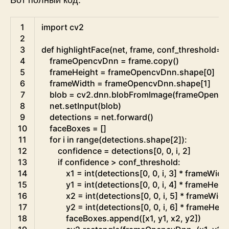
Python
1
import
cv2
2
3
def
highlightFace
(
net
,
frame
,
conf_threshold
=
0
4
frameOpencvDnn
=
frame
.
copy
(
)
5
frameHeight
=
frameOpencvDnn
.
shape
[
0
]
6
frameWidth
=
frameOpencvDnn
.
shape
[
1
]
7
blob
=
cv2
.
dnn
.
blobFromImage
(
frameOpenc
8
net
.
setInput
(
blob
)
9
detections
=
net
.
forward
(
)
10
faceBoxes
=
[
]
11
for
i
in
range
(
detections
.
shape
[
2
]
)
:
12
confidence
=
detections
[
0
,
0
,
i
,
2
]
13
if
confidence
>
conf_threshold
:
14
x1
=
int
(
detections
[
0
,
0
,
i
,
3
]
*
frameWidt
15
y1
=
int
(
detections
[
0
,
0
,
i
,
4
]
*
frameHeig
16
x2
=
int
(
detections
[
0
,
0
,
i
,
5
]
*
frameWidt
17
y2
=
int
(
detections
[
0
,
0
,
i
,
6
]
*
frameHeig
18
faceBoxes
.
append
(
[
x1
,
y1
,
x2
,
y2
]
)