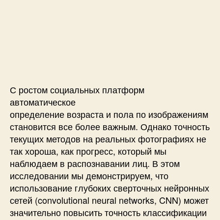
о
з
р
а
с
т
у
и
С ростом социальных платформ
п
автоматическое
о
определение возраста и пола по изображениям
л
становится все более важным. Однако точность
у
текущих методов на реальных фотографиях не
с
п
так хороша, как прогресс, который мы
о
наблюдаем в распознавании лиц. В этом
м
исследовании мы демонстрируем, что
о
использование глубоких сверточных нейронных
щ
сетей (convolutional neural networks, CNN) может
ь
значительно повысить точность классификации
ю