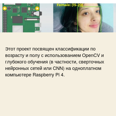
а
р
з
п
з
а
и
а
п
с
п
и
и
и
с
К
с
и
л
и
а
с
Этот проект посвящен классификации по
с
возрасту и полу с использованием OpenCV и
и
глубокого обучения (в частности, сверточных
ф
нейронных сетей или CNN) на одноплатном
и
компьютере Raspberry Pi 4.
к
а
ц
и
я
п
о
в