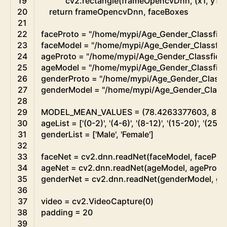
19
cv2
.
rectangle
(
frameOpencvDnn
,
(
x1
,
y1
)
,
20
return
frameOpencvDnn
,
faceBoxes
21
22
faceProto
=
"/home/mypi/Age_Gender_Classficat
23
faceModel
=
"/home/mypi/Age_Gender_Classfica
24
ageProto
=
"/home/mypi/Age_Gender_Classficat
25
ageModel
=
"/home/mypi/Age_Gender_Classfica
26
genderProto
=
"/home/mypi/Age_Gender_Classfi
27
genderModel
=
"/home/mypi/Age_Gender_Classf
28
29
MODEL_MEAN_VALUES
=
(
78.4263377603
,
87.
30
ageList
=
[
'(0-2)'
,
'(4-6)'
,
'(8-12)'
,
'(15-20)'
,
'(25-3
31
genderList
=
[
'Male'
,
'Female'
]
32
33
faceNet
=
cv2
.
dnn
.
readNet
(
faceModel
,
facePro
34
ageNet
=
cv2
.
dnn
.
readNet
(
ageModel
,
ageProto
35
genderNet
=
cv2
.
dnn
.
readNet
(
genderModel
,
ge
36
37
video
=
cv2
.
VideoCapture
(
0
)
38
padding
=
20
39