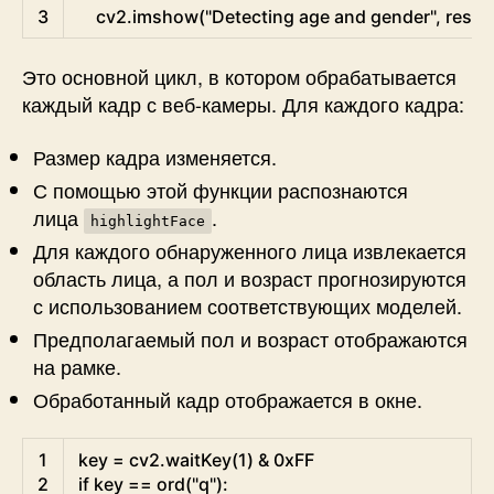
3
cv2
.
imshow
(
"Detecting age and gender"
,
resul
Это основной цикл, в котором обрабатывается
каждый кадр с веб-камеры. Для каждого кадра:
Размер кадра изменяется.
С помощью этой функции распознаются
лица
.
highlightFace
Для каждого обнаруженного лица извлекается
область лица, а пол и возраст прогнозируются
с использованием соответствующих моделей.
Предполагаемый пол и возраст отображаются
на рамке.
Обработанный кадр отображается в окне.
Python
1
key
=
cv2
.
waitKey
(
1
)
&
0xFF
2
if
key
==
ord
(
"q"
)
: