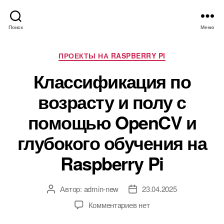
Поиск
Меню
Р
ПРОЕКТЫ НА RASPBERRY PI
у
Классификация по
б
р
возрасту и полу с
и
к
помощью OpenCV и
и
глубокого обучения на
Raspberry Pi
Автор:
admin-new
23.04.2025
А
Д
в
а
к
Комментариев
нет
т
т
з
о
а