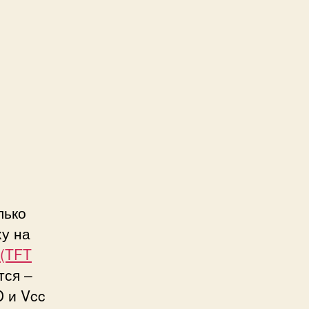
лько
ху на
 (TFT
тся –
D и Vcc