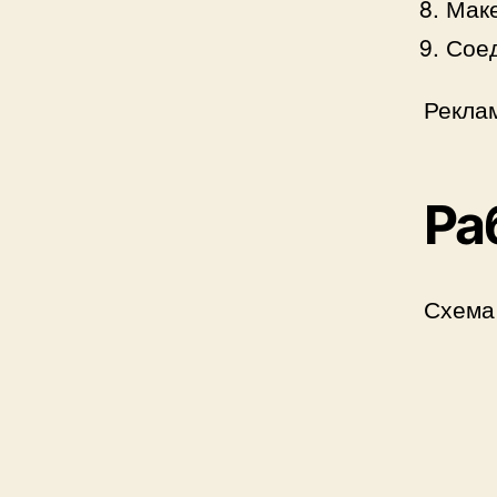
Маке
Соед
Рекла
Ра
Схема