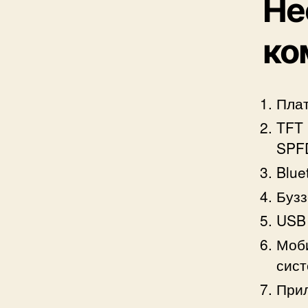
Не
ко
Плат
TFT 
SPF
Blue
Бузз
USB 
Моби
сист
Прил