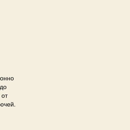
ф
ионно
 до
 от
ючей.