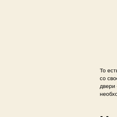
То ест
со сво
двери 
необх