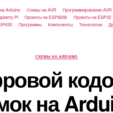
на Arduino
Схемы на AVR
Программирование AVR
pberry Pi
Проекты на ESP8266
Проекты на ESP32
SP430
Программы
Компоненты
Технологии
Д
Р
СХЕМЫ НА ARDUINO
у
б
ровой код
р
и
к
и
мок на Ardu