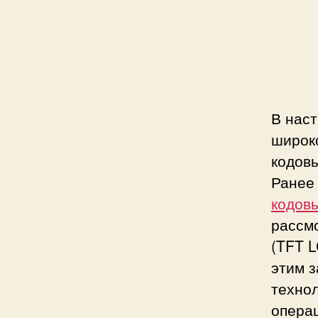
с
и
В нас
широк
кодовы
Ранее
кодовы
рассм
(TFT 
этим 
технол
операц