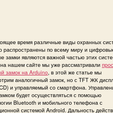
и
р
о
в
о
й
к
тоящее время различные виды охранных сис
о
о распространены по всему миру и цифровы
д
о
е замки являются важной частью этих систе
в
 на нашем сайте мы уже рассматривали
про
ы
й замок на Arduino
, в этой же статье мы
й
отрим аналогичный замок, но с TFT ЖК дисп
з
а
LCD) и управляемый со смартфона. Управлен
м
замком будет осуществляться с помощью
о
огии Bluetooth и мобильного телефона с
к
ионной системой Android. Дальность дейст
н