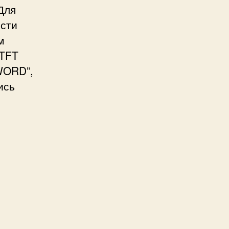
Для
ести
м
 TFT
WORD”,
ись