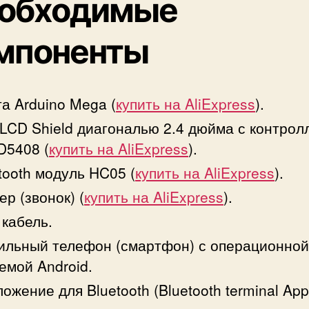
обходимые
мпоненты
а Arduino Mega (
купить на AliExpress
).
LCD Shield диагональю 2.4 дюйма с контро
D5408 (
купить на AliExpress
).
tooth модуль HC05 (
купить на AliExpress
).
ер (звонок) (
купить на AliExpress
).
кабель.
льный телефон (смартфон) с операционной
емой Android.
ожение для Bluetooth (Bluetooth terminal App