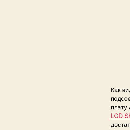
Как ви
подсое
плату 
LCD Sh
достат