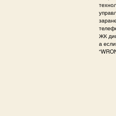
технол
управл
заран
телефо
ЖК ди
а если
“WRO