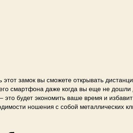
с
о
с
м
а
р
т
о
н
а
ь этот замок вы сможете открывать дистанц
его смартфона даже когда вы еще не дошли
– это будет экономить ваше время и избавит
одимости ношения с собой металлических кл