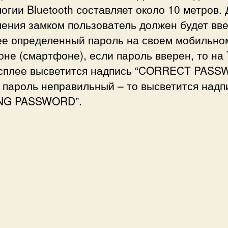
а
огии Bluetooth составляет около 10 метров. 
A
ения замком пользователь должен будет вв
r
ее определенный пароль на своем мобильно
d
не (смартфоне), если пароль вверен, то на
u
i
сплее высветится надпись “CORRECT PASS
n
 пароль неправильный – то высветится надп
o
NG PASSWORD”.
у
п
р
а
в
л
я
е
м
ы
й