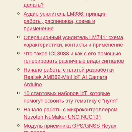
делать?
Аудио усилитель LM386: принцип
работы, распиновка, схема и
применение
Операционный усилитель LM741: схема,
характеристики, контакты и применение
Что такое ICL8038 и как с его помощью
генерировать различные виды сигналов
Начало работы с платой разработки
Realtek AMB82-Mini IoT AI Camera
Arduino
10 стартовых наборов IoT, которые
помогут освоить эту тематику с "нуля"
Начало работы с микроконтроллером
Nuvoton NuMaker UNO NUC131
Модуль приемника GPS/GNSS Reyax