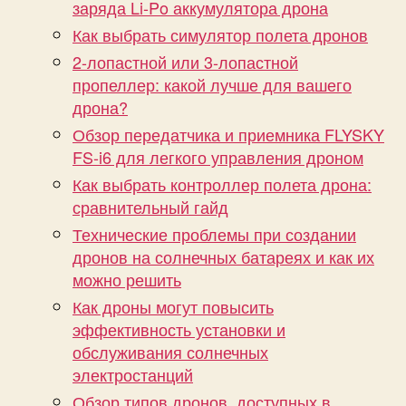
заряда Li-Po аккумулятора дрона
Как выбрать симулятор полета дронов
2-лопастной или 3-лопастной
пропеллер: какой лучше для вашего
дрона?
Обзор передатчика и приемника FLYSKY
FS-i6 для легкого управления дроном
Как выбрать контроллер полета дрона:
сравнительный гайд
Технические проблемы при создании
дронов на солнечных батареях и как их
можно решить
Как дроны могут повысить
эффективность установки и
обслуживания солнечных
электростанций
Обзор типов дронов, доступных в