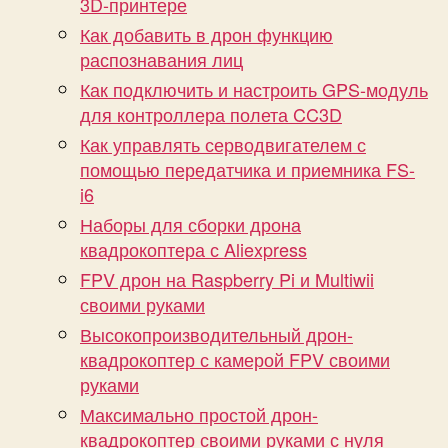
3D-принтере
Как добавить в дрон функцию
распознавания лиц
Как подключить и настроить GPS-модуль
для контроллера полета CC3D
Как управлять серводвигателем с
помощью передатчика и приемника FS-
i6
Наборы для сборки дрона
квадрокоптера с Aliexpress
FPV дрон на Raspberry Pi и Multiwii
своими руками
Высокопроизводительный дрон-
квадрокоптер с камерой FPV своими
руками
Максимально простой дрон-
квадрокоптер своими руками с нуля