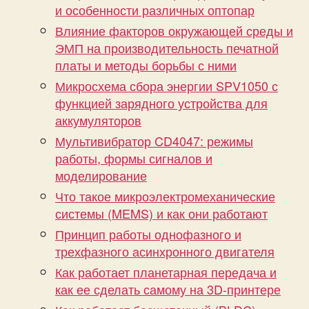
и особенности различных оптопар
Влияние факторов окружающей среды и
ЭМП на производительность печатной
платы и методы борьбы с ними
Микросхема сбора энергии SPV1050 с
функцией зарядного устройства для
аккумуляторов
Мультивибратор CD4047: режимы
работы, формы сигналов и
моделирование
Что такое микроэлектромеханические
системы (MEMS) и как они работают
Принцип работы однофазного и
трехфазного асинхронного двигателя
Как работает планетарная передача и
как ее сделать самому на 3D-принтере