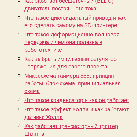
Как работает бесщеточный (BLDC)
двигатель постоянного тока
Что такое циклоидальный привод и как
его сделать самому на 3D-принтере
Что такое деформационно-волновая
передача и чем она полезна в
робототехнике
Как выбрать импульсный регулятор
напряжения для своего проекта
Микросхема таймера 555: принцип
работы, блок-схема, принципиальная
схема
Что такое конденсатор и как он работает
Что такое эффект Холла и как работают
датчики Холла
Как работает транзисторный триггер
Шмитта