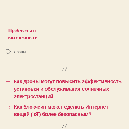
батареях и
установки и
почему их
обслуживания
пока нет в
солнечных
продаже
электростанци
Проблемы и
й
возможности
при создании
станции
дроны
М
е
зарядки
т
электромобиле
к
й
и
←
Как дроны могут повысить эффективность
установки и обслуживания солнечных
электростанций
→
Как блокчейн может сделать Интернет
вещей (IoT) более безопасным?