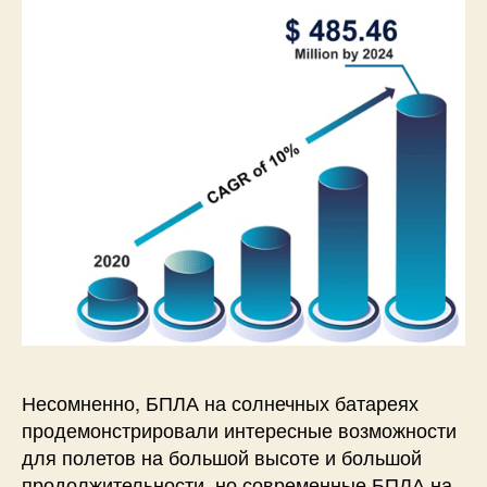
к
и
х
м
о
ж
н
о
р
е
ш
и
т
ь
Несомненно, БПЛА на солнечных батареях
продемонстрировали интересные возможности
для полетов на большой высоте и большой
продолжительности, но современные БПЛА на