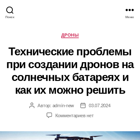
Поиск
Меню
Р
ДРОНЫ
у
Технические проблемы
б
р
при создании дронов на
и
к
солнечных батареях и
и
как их можно решить
Автор:
admin-new
03.07.2024
А
Д
в
а
к
Комментариев
нет
т
т
з
о
а
а
р
з
п
з
а