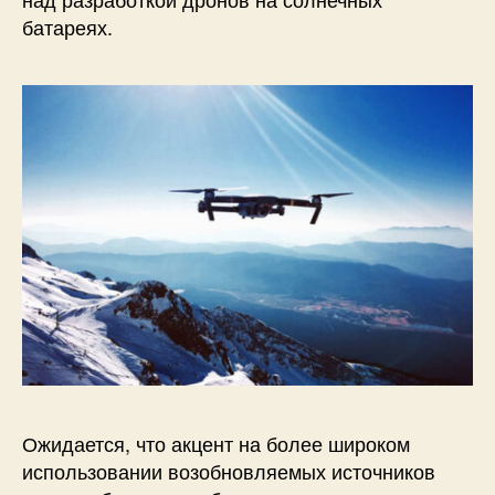
ы
батареях.
п
р
и
с
о
з
д
а
н
и
и
д
р
о
н
о
в
Ожидается, что акцент на более широком
н
использовании возобновляемых источников
а