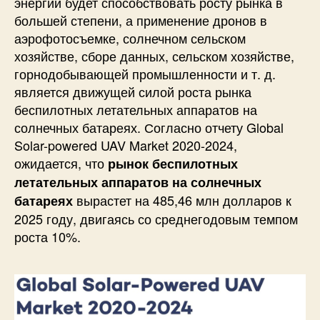
энергии будет способствовать росту рынка в
с
большей степени, а применение дронов в
о
аэрофотосъемке, солнечном сельском
л
хозяйстве, сборе данных, сельском хозяйстве,
н
горнодобывающей промышленности и т. д.
е
ч
является движущей силой роста рынка
н
беспилотных летательных аппаратов на
ы
солнечных батареях. Согласно отчету Global
х
Solar-powered UAV Market 2020-2024,
б
ожидается, что
рынок беспилотных
а
летательных аппаратов на солнечных
т
а
вырастет на 485,46 млн долларов к
батареях
р
2025 году, двигаясь со среднегодовым темпом
е
роста 10%.
я
х
и
к
а