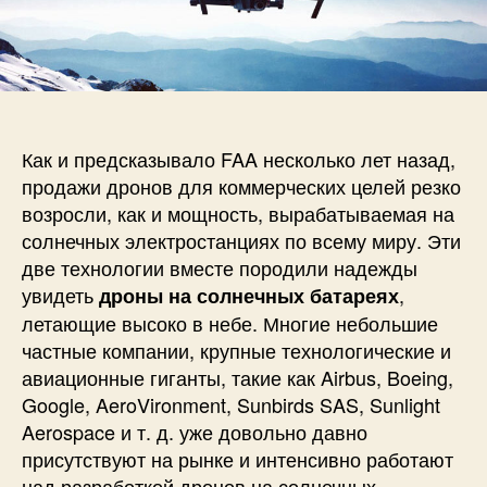
и
а
п
с
п
и
и
и
с
Т
с
и
е
и
х
н
Как и предсказывало FAA несколько лет назад,
и
продажи дронов для коммерческих целей резко
ч
возросли, как и мощность, вырабатываемая на
е
солнечных электростанциях по всему миру
. Эти
с
две технологии вместе породили надежды
к
увидеть
,
дроны на солнечных батареях
и
е
летающие высоко в небе. Многие небольшие
п
частные компании, крупные технологические и
р
авиационные гиганты, такие как Airbus, Boeing,
о
Google, AeroVironment, Sunbirds SAS, Sunlight
б
Aerospace и т. д. уже довольно давно
л
присутствуют на рынке и интенсивно работают
е
над разработкой дронов на солнечных
м