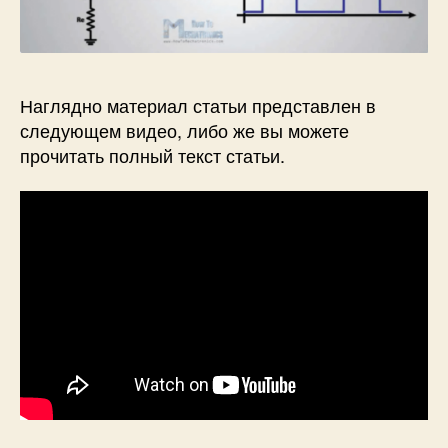
о
р
н
ы
й
Наглядно материал статьи представлен в
т
следующем видео, либо же вы можете
р
прочитать полный текст статьи.
и
г
г
е
р
Ш
м
и
т
т
а