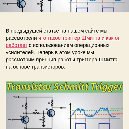
п
и
и
и
с
К
с
и
а
и
к
р
В предыдущей статье на нашем сайте мы
а
рассмотрели
что такое триггер Шмитта и как он
б
работает
с использованием операционных
о
усилителей. Теперь в этом уроке мы
т
рассмотрим принцип работы триггера Шмитта
а
на основе транзисторов.
е
т
т
р
а
н
з
и
с
т