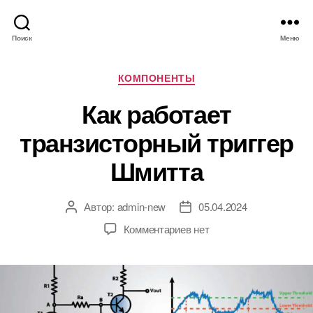
Поиск
Меню
Р
КОМПОНЕНТЫ
у
Как работает
б
р
транзисторный триггер
и
к
Шмитта
и
Автор:
admin-new
05.04.2024
А
Д
в
а
к
Комментариев
нет
т
т
з
о
а
а
р
з
п
з
а
и
а
п
с