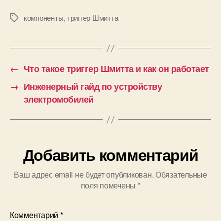
как он
работает
компоненты
,
триггер Шмитта
М
е
т
к
и
←
Что такое триггер Шмитта и как он работает
→
Инженерный гайд по устройству
электромобилей
Добавить комментарий
Ваш адрес email не будет опубликован.
Обязательные
поля помечены
*
Комментарий
*