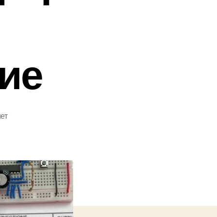
ие
ет
М