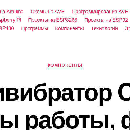
на Arduino
Схемы на AVR
Программирование AVR
pberry Pi
Проекты на ESP8266
Проекты на ESP32
SP430
Программы
Компоненты
Технологии
Д
Р
КОМПОНЕНТЫ
у
б
вибратор 
р
и
к
и
ы работы,