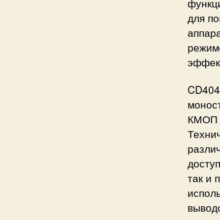
функц
для п
аппар
режим
эффек
CD404
монос
КМОП 
Технич
разли
доступ
так и 
испол
выводо