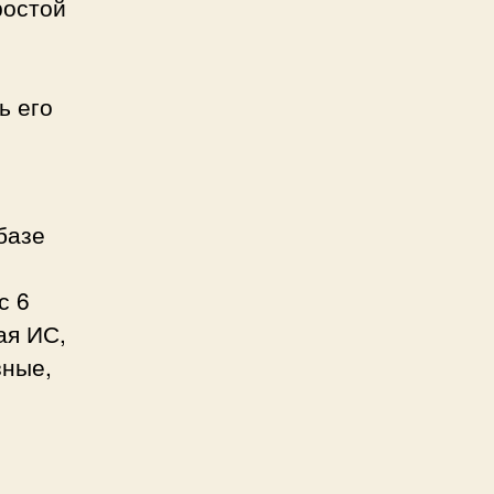
ростой
ь его
базе
с 6
ая ИС,
зные,
м