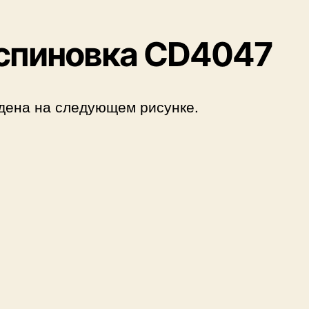
н
и
е
спиновка CD4047
дена на следующем рисунке.