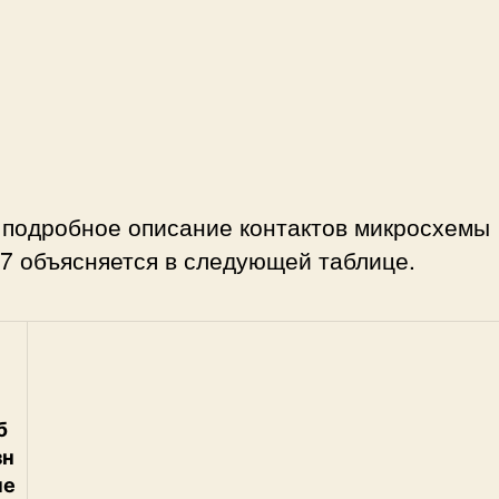
 подробное описание контактов микросхемы
7 объясняется в следующей таблице.
б
зн
че