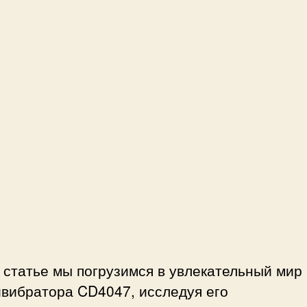
р
е
ж
и
м
ы
р
а
б
о
т
ы
,
о
р
 статье мы погрузимся в увлекательный мир
м
ивибратора CD4047, исследуя его
ы
с