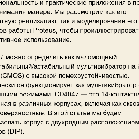
иональность и практические приложения в п
и
онимания манере. Мы рассмотрим как его
г
атную реализацию, так и моделирование его
н
ов работы Proteus, чтобы проиллюстрироват
а
л
тивное использование.
о
в
7 можно определить как маломощный
и
табильный/астабильный мультивибратор на 
м
о
(CMOS) с высокой помехоустойчивостью.
д
ески он функционирует как мультивибратор 
е
чными режимами. CD4047 — это 14-контактн
л
ная в различных корпусах, включая как скво
и
р
поверхностные. В этой статье мы будем
о
ьзовать корпус с двухрядным расположение
в
в (DIP).
а