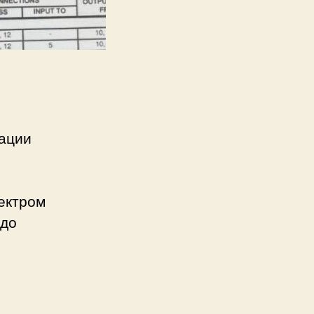
зации
ектром
 до