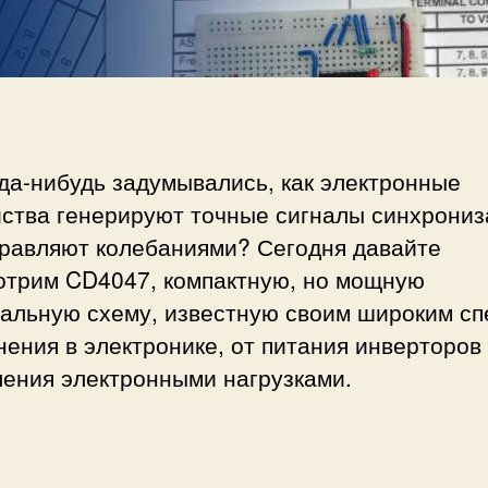
л
и
ь
т
и
в
и
б
да-нибудь задумывались, как электронные
р
йства генерируют точные сигналы синхрони
а
т
правляют колебаниями? Сегодня давайте
о
отрим CD4047, компактную, но мощную
р
ральную схему, известную своим широким сп
C
ения в электронике, от питания инверторов
D
4
ления электронными нагрузками.
0
4
7
: