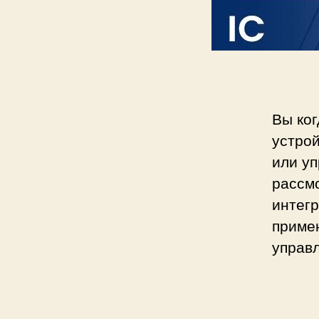
с
и
Вы ког
устро
или у
рассм
интег
примен
управ