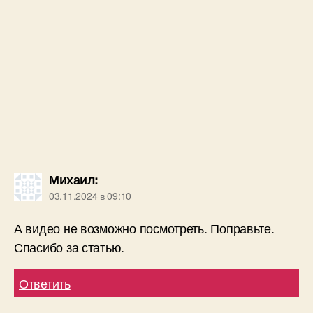
А видео не возможно посмотреть. Поправьте.
Спасибо за статью.
Ответить
admin-new
:
03.11.2024 в 16:08
С видео все нормально. Просто оно загружено
на youtube, а его в России сейчас сильно
замедляют. Можно на телефоне посмотреть,
включив на нем vpn — такой вариант
просмотра видео с youtube пока работает.
Можно и на компьютере включить vpn, но я
просто для компьютера таких надежных
сервисов не знаю. Но наверняка можно найти
если поискать