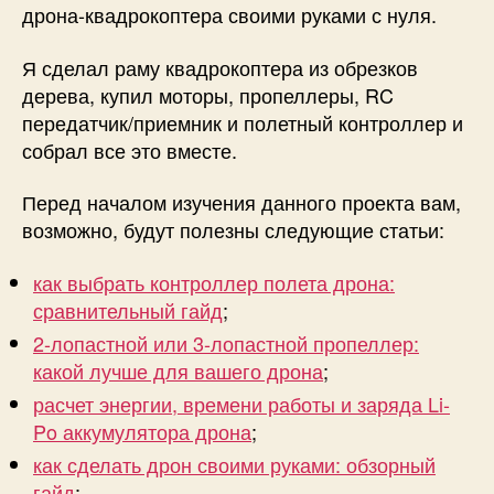
р
дрона-квадрокоптера своими руками с нуля.
у
к
Я сделал раму квадрокоптера из обрезков
а
дерева, купил моторы, пропеллеры, RC
м
передатчик/приемник и полетный контроллер и
и
собрал все это вместе.
с
н
Перед началом изучения данного проекта вам,
у
л
возможно, будут полезны следующие статьи:
я
как выбрать контроллер полета дрона:
сравнительный гайд
;
2-лопастной или 3-лопастной пропеллер:
какой лучше для вашего дрона
;
расчет энергии, времени работы и заряда Li-
Po аккумулятора дрона
;
как сделать дрон своими руками: обзорный
гайд
;