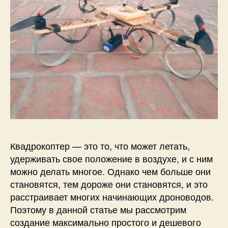
н
-
к
в
а
д
р
о
к
о
п
т
е
Квадрокоптер — это то, что может летать,
р
удерживать свое положение в воздухе, и с ним
с
можно делать многое. Однако чем больше они
в
становятся, тем дороже они становятся, и это
о
расстраивает многих начинающих дроноводов.
и
Поэтому в данной статье мы рассмотрим
м
и
создание максимально простого и дешевого