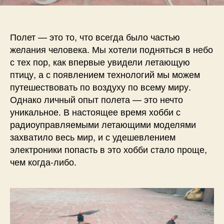
М
п
и
а
и
с
к
с
и
с
и
Полет — это то, что всегда было частью
и
желания человека. Мы хотели подняться в небо
м
с тех пор, как впервые увидели летающую
а
птицу, а с появлением технологий мы можем
л
путешествовать по воздуху по всему миру.
ь
Однако личный опыт полета — это нечто
н
о
уникальное. В настоящее время хобби с
п
радиоуправляемыми летающими моделями
р
захватило весь мир, и с удешевлением
о
электроники попасть в это хобби стало проще,
с
чем когда-либо.
т
о
й
д
р
о