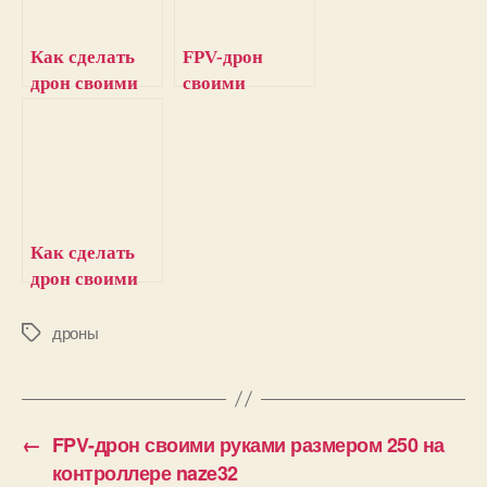
Как сделать
FPV-дрон
дрон своими
своими
руками:
руками
обзорный гайд
размером 250
на
контроллере
naze32
Как сделать
дрон своими
руками:
детальный
дроны
М
е
гайд
т
к
и
←
FPV-дрон своими руками размером 250 на
контроллере naze32