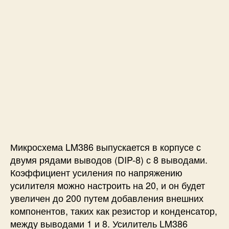
6
:
п
р
и
н
ц
и
п
р
а
б
Микросхема
LM386
выпускается в корпусе с
о
т
двумя рядами выводов (DIP-8) с 8 выводами.
ы
Коэффициент усиления по напряжению
,
усилителя можно настроить на 20, и он будет
р
увеличен до 200 путем добавления внешних
а
компонентов, таких как резистор и конденсатор,
с
между выводами 1 и 8. Усилитель LM386
п