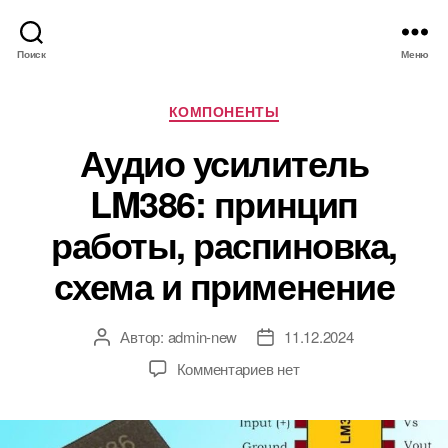
Поиск
Меню
Р
КОМПОНЕНТЫ
у
Аудио усилитель
б
р
LM386: принцип
и
к
работы, распиновка,
и
схема и применение
Автор:
admin-new
11.12.2024
А
Д
в
а
к
Комментариев
нет
т
т
з
о
а
а
р
з
п
з
а