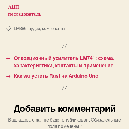
АЦП
последователь
ного
приближения
LM386
,
аудио
,
компоненты
М
е
(SAR):
т
принцип
к
работы и
и
применение
←
Операционный усилитель LM741: схема,
характеристики, контакты и применение
→
Как запустить Rust на Arduino Uno
Добавить комментарий
Ваш адрес email не будет опубликован.
Обязательные
поля помечены
*