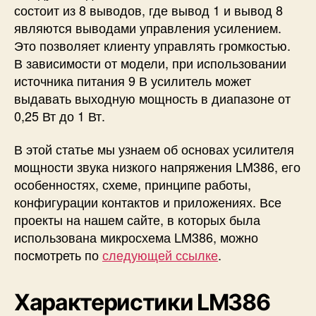
состоит из 8 выводов, где вывод 1 и вывод 8
и
н
являются выводами управления усилением.
о
Это позволяет клиенту управлять громкостью.
в
В зависимости от модели, при использовании
к
источника питания 9 В усилитель может
а
выдавать выходную мощность в диапазоне от
,
0,25 Вт до 1 Вт.
с
х
В этой статье мы узнаем об основах усилителя
е
м
мощности звука низкого напряжения LM386, его
а
особенностях, схеме, принципе работы,
и
конфигурации контактов и приложениях. Все
п
проекты на нашем сайте, в которых была
р
использована микросхема LM386, можно
и
посмотреть по
следующей ссылке
.
м
е
н
Характеристики LM386
е