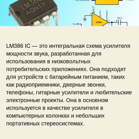
и
а
п
с
п
и
и
и
с
А
с
и
у
и
д
и
LM386 IC — это интегральная схема усилителя
о
мощности звука, разработанная для
у
использования в низковольтных
с
потребительских приложениях. Она подходит
и
для устройств с батарейным питанием, таких
л
как радиоприемники, дверные звонки,
и
т
телефоны, гитарные усилители и любительские
е
электронные проекты. Она в основном
л
используется в качестве усилителя в
ь
компьютерных колонках и небольших
L
портативных стереосистемах.
M
3
8