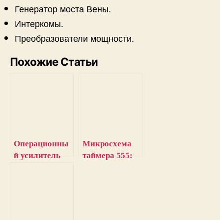
Генератор моста Вены.
Интеркомы.
Преобразователи мощности.
Похожие Статьи
Операционны
Микросхема
й усилитель
таймера 555:
LM741: схема,
принцип
характеристик
работы, блок-
и, контакты и
схема,
применение
принципиальн
ая схема