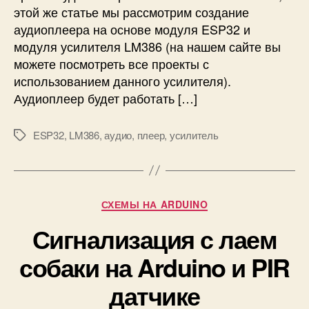
этой же статье мы рассмотрим создание
р
м
н
аудиоплеера на основе модуля ESP32 и
а
а
и
модуля усилителя LM386 (на нашем сайте вы
о
п
можете посмотреть все проекты с
с
р
использованием данного усилителя).
н
и
Аудиоплеер будет работать […]
о
м
в
е
е
ESP32
,
LM386
,
аудио
,
плеер
,
усилитель
н
М
м
е
е
о
н
т
д
и
к
у
е
и
Р
СХЕМЫ НА ARDUINO
л
у
я
Сигнализация с лаем
б
E
р
S
собаки на Arduino и PIR
и
P
к
датчике
3
и
2