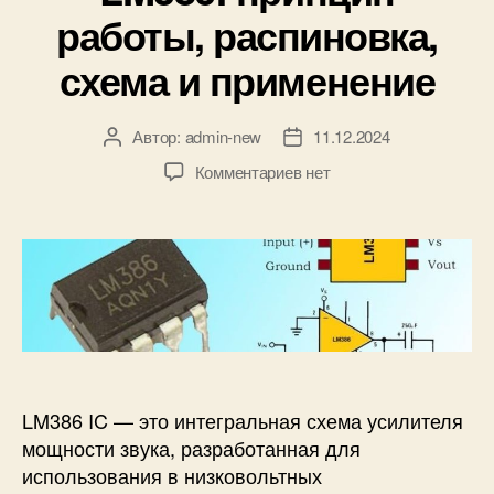
к
работы, распиновка,
и
схема и применение
Автор:
admin-new
11.12.2024
А
Д
в
а
к
Комментариев
нет
т
т
з
о
а
а
р
з
п
з
а
и
а
п
с
п
и
и
и
с
А
с
и
у
и
д
и
LM386 IC — это интегральная схема усилителя
о
мощности звука, разработанная для
у
использования в низковольтных
с