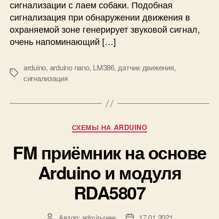
с
сигнализации с лаем собаки. Подобная
л
сигнализация при обнаружении движения в
а
охраняемой зоне генерирует звуковой сигнал,
е
очень напоминающий […]
м
с
о
arduino
,
arduino nano
,
LM386
,
датчик движения
,
М
б
сигнализация
е
а
т
к
к
и
и
н
Р
СХЕМЫ НА ARDUINO
а
у
A
FM приёмник на основе
б
r
р
d
Arduino и модуля
и
u
к
i
RDA5807
и
n
o
и
Автор:
admin-new
17.01.2021
А
Д