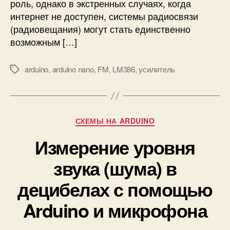
роль, однако в экстренных случаях, когда
с
интернет не доступен, системы радиосвязи
н
(радиовещания) могут стать единственно
о
возможным […]
в
е
A
arduino
,
arduino nano
,
FM
,
LM386
,
усилитель
М
r
е
d
т
u
к
i
и
Р
СХЕМЫ НА ARDUINO
n
у
o
Измерение уровня
б
и
р
м
звука (шума) в
и
о
к
д
децибелах с помощью
и
у
Arduino и микрофона
л
я
R