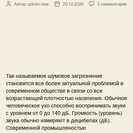
к
D
Автор:
admin-new
20.12.2020
2 комментария
А
Д
з
A
в
а
а
5
т
т
п
8
о
а
и
0
р
з
с
7
з
а
и
а
п
И
п
и
з
и
с
м
с
и
е
и
Так называемое шумовое загрязнение
р
е
становится все более актуальной проблемой в
н
современном обществе в связи со все
и
возрастающей плотностью населения. Обычное
е
человеческое ухо способно воспринимать звуки
у
с уровнем от 0 до 140 дБ. Громкость (уровень)
р
звука обычно измеряют в децибелах (дБ).
о
Современной промышленостью
в