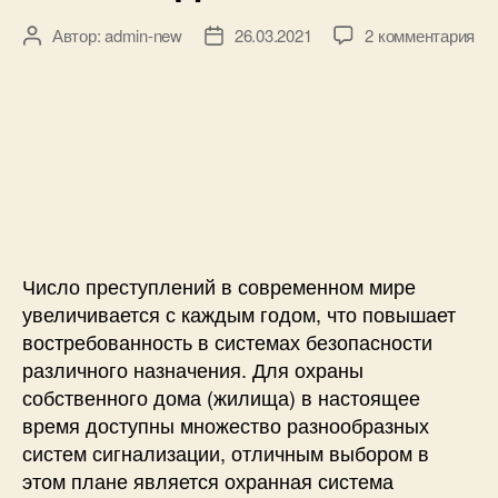
к
Автор:
admin-new
26.03.2021
2 комментария
А
Д
з
в
а
а
т
т
п
о
а
и
р
з
с
з
а
и
а
п
С
п
и
и
и
с
г
с
и
н
и
Число преступлений в современном мире
а
увеличивается с каждым годом, что повышает
л
востребованность в системах безопасности
и
различного назначения. Для охраны
з
собственного дома (жилища) в настоящее
а
время доступны множество разнообразных
ц
и
систем сигнализации, отличным выбором в
я
этом плане является охранная система