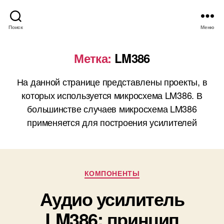
Поиск
Меню
Метка:
LM386
На данной странице представлены проекты, в
которых используется микросхема LM386. В
большинстве случаев микросхема LM386
применяется для построения усилителей
Р
КОМПОНЕНТЫ
у
Аудио усилитель
б
р
LM386: принцип
и