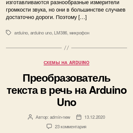
изготавливаются разнообразные измерители
н
я
громкости звука, но они в большинстве случаев
з
достаточно дороги. Поэтому […]
в
у
arduino
,
arduino uno
,
LM386
,
микрофон
М
к
е
а
т
(
к
ш
и
у
Р
СХЕМЫ НА ARDUINO
м
у
Преобразователь
а
б
)
р
текста в речь на Arduino
в
и
д
к
Uno
е
и
ц
и
Автор:
admin-new
13.12.2020
А
Д
б
в
а
е
к
23 комментария
т
т
л
з