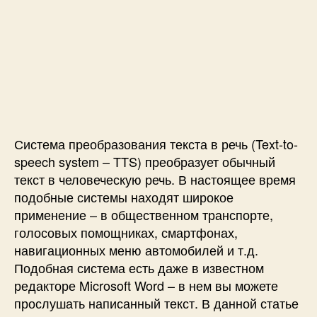
о
а
а
а
р
з
х
п
з
а
с
и
а
п
п
с
п
и
о
и
и
с
м
П
с
и
о
р
и
щ
е
ь
о
Система преобразования текста в речь (Text-to-
ю
б
speech system – TTS) преобразует обычный
A
р
текст в человеческую речь. В настоящее время
r
а
подобные системы находят широкое
d
з
применение – в общественном транспорте,
u
о
i
голосовых помощниках, смартфонах,
в
n
а
навигационных меню автомобилей и т.д.
o
т
Подобная система есть даже в известном
и
е
редакторе Microsoft Word – в нем вы можете
м
л
прослушать написанный текст. В данной статье
и
ь