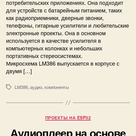
потребительских приложениях. Она подходит
и
для устройств с батарейным питанием, таких
л
как радиоприемники, дверные звонки,
и
т
телефоны, гитарные усилители и любительские
е
электронные проекты. Она в основном
л
используется в качестве усилителя в
ь
компьютерных колонках и небольших
L
портативных стереосистемах.
M
Микросхема LM386 выпускается в корпусе с
3
двумя […]
8
6
:
LM386
,
аудио
,
компоненты
М
п
е
р
т
и
к
н
и
Р
ПРОЕКТЫ НА ESP32
ц
у
и
Аудиоплеер на основе
б
п