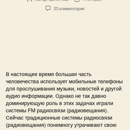
P
в
а
к
23 комментария
I
т
т
з
R
о
а
а
д
р
з
п
а
з
а
и
т
а
п
с
ч
п
и
и
и
и
с
F
к
с
и
M
е
и
п
р
В настоящее время большая часть
и
человечества использует мобильные телефоны
ё
для прослушивания музыки, новостей и другой
м
аудио информации. Однако не так давно
н
доминирующую роль в этих задачах играли
и
системы FM радиосвязи (радиовещания).
к
н
Сейчас традиционные системы радиосвязи
а
(радиовещания) понемногу утрачивают свою
о