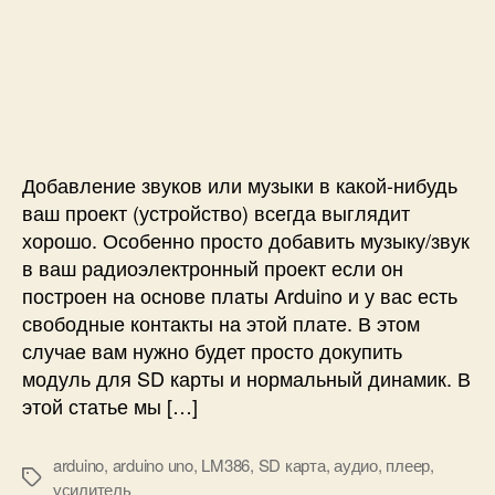
U
з
а
и
n
а
п
с
o
п
и
и
и
с
П
с
и
р
и
о
с
Добавление звуков или музыки в какой-нибудь
т
ваш проект (устройство) всегда выглядит
о
й
хорошо. Особенно просто добавить музыку/звук
а
в ваш радиоэлектронный проект если он
у
построен на основе платы Arduino и у вас есть
д
свободные контакты на этой плате. В этом
и
случае вам нужно будет просто докупить
о
модуль для SD карты и нормальный динамик. В
п
этой статье мы […]
л
е
е
arduino
,
arduino uno
,
LM386
,
SD карта
,
аудио
,
плеер
,
р
М
усилитель