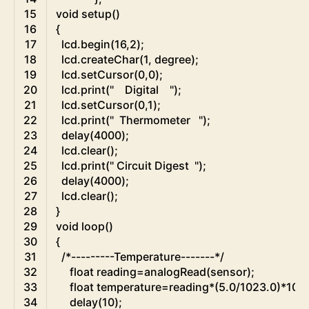
15
void
setup
(
)
16
{
17
lcd
.
begin
(
16
,
2
)
;
18
lcd
.
createChar
(
1
,
degree
)
;
19
lcd
.
setCursor
(
0
,
0
)
;
20
lcd
.
print
(
"    Digital    "
)
;
21
lcd
.
setCursor
(
0
,
1
)
;
22
lcd
.
print
(
"  Thermometer   "
)
;
23
delay
(
4000
)
;
24
lcd
.
clear
(
)
;
25
lcd
.
print
(
" Circuit Digest  "
)
;
26
delay
(
4000
)
;
27
lcd
.
clear
(
)
;
28
}
29
void
loop
(
)
30
{
31
/*---------Temperature-------*/
32
float
reading
=
analogRead
(
sensor
)
;
33
float
temperature
=
reading
*
(
5.0
/
1023.0
)
*
100
;
34
delay
(
10
)
;