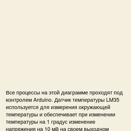
а
т
у
р
ы
L
M
3
5
Все процессы на этой диаграмме проходят под
контролем Arduino. Датчик температуры LM35
используется для измерения окружающей
температуры и обеспечивает при изменении
температуры на 1 градус изменение
напряжения на 10 мВ на своем выходном