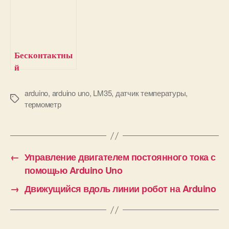
лере PIC и
температуры
датчике LM35
DS18B20
Бесконтактны
й
инфракрасный
термометр на
arduino
,
arduino uno
,
LM35
,
датчик температуры
,
М
термометр
Arduino и
е
датчике
т
температуры
к
MLX90614
и
←
Управление двигателем постоянного тока с
помощью Arduino Uno
→
Движущийся вдоль линии робот на Arduino