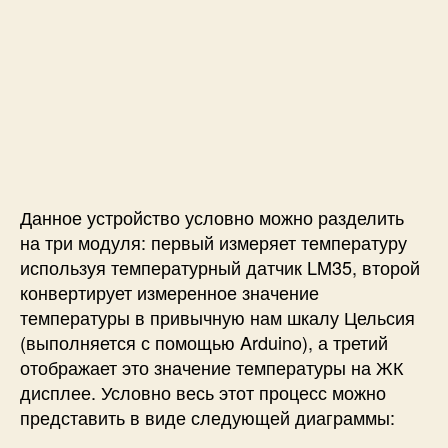
A
r
d
u
i
n
o
и
д
а
Данное устройство условно можно разделить
т
на три модуля: первый измеряет температуру
ч
используя температурный датчик LM35, второй
и
к
конвертирует измеренное значение
е
температуры в привычную нам шкалу Цельсия
т
(выполняется с помощью Arduino), а третий
е
отображает это значение температуры на ЖК
м
дисплее. Условно весь этот процесс можно
п
представить в виде следующей диаграммы:
е
р