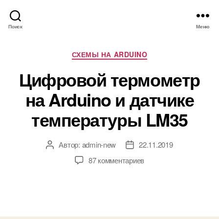
Поиск
Меню
Р
СХЕМЫ НА ARDUINO
у
Цифровой термометр
б
р
на Arduino и датчике
и
к
температуры LM35
и
Автор:
admin-new
22.11.2019
А
Д
в
а
к
87 комментариев
т
т
з
о
а
а
р
з
п
з
а
и
а
п
с