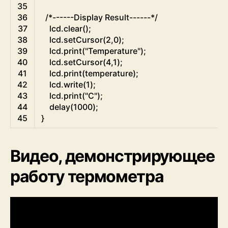
35
36
/*------Display Result------*/
37
lcd
.
clear
(
)
;
38
lcd
.
setCursor
(
2
,
0
)
;
39
lcd
.
print
(
"Temperature"
)
;
40
lcd
.
setCursor
(
4
,
1
)
;
41
lcd
.
print
(
temperature
)
;
42
lcd
.
write
(
1
)
;
43
lcd
.
print
(
"C"
)
;
44
delay
(
1000
)
;
45
}
Видео, демонстрирующее
работу термометра