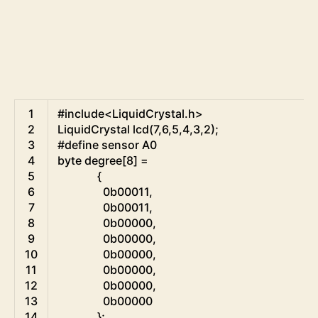
Arduino
1
#include<LiquidCrystal.h>
2
LiquidCrystal
lcd
(
7
,
6
,
5
,
4
,
3
,
2
)
;
3
#define sensor A0
4
byte
degree
[
8
]
=
5
{
6
0b00011
,
7
0b00011
,
8
0b00000
,
9
0b00000
,
10
0b00000
,
11
0b00000
,
12
0b00000
,
13
0b00000
14
}
;