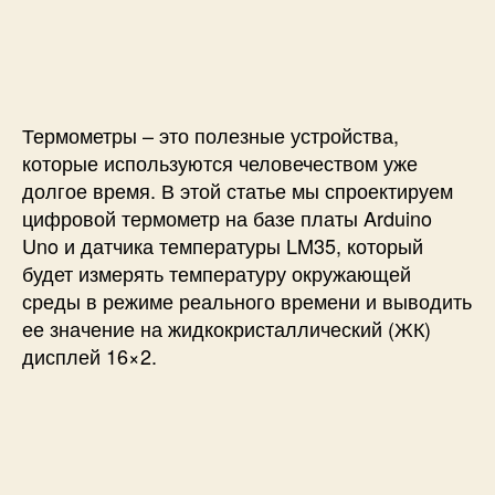
п
и
и
и
с
Ц
с
и
и
и
ф
р
Термометры – это полезные устройства,
о
в
которые используются человечеством уже
о
долгое время. В этой статье мы спроектируем
й
цифровой термометр на базе платы Arduino
т
Uno и датчика температуры LM35, который
е
будет измерять температуру окружающей
р
среды в режиме реального времени и выводить
м
ее значение на жидкокристаллический (ЖК)
о
м
дисплей 16×2.
е
т
р
н
а