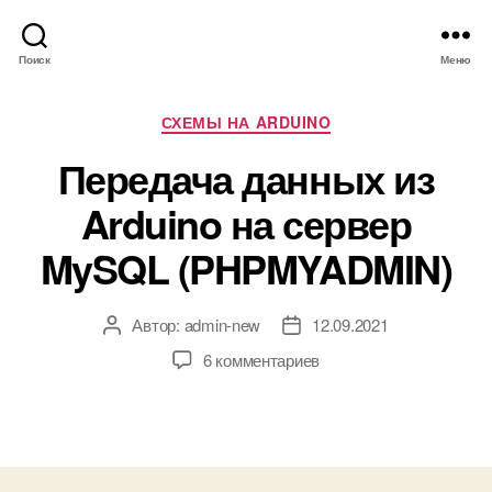
Поиск
Меню
Р
СХЕМЫ НА ARDUINO
у
Передача данных из
б
р
Arduino на сервер
и
к
MySQL (PHPMYADMIN)
и
Автор:
admin-new
12.09.2021
А
Д
в
а
к
6 комментариев
т
т
з
о
а
а
р
з
п
з
а
и
а
п
с