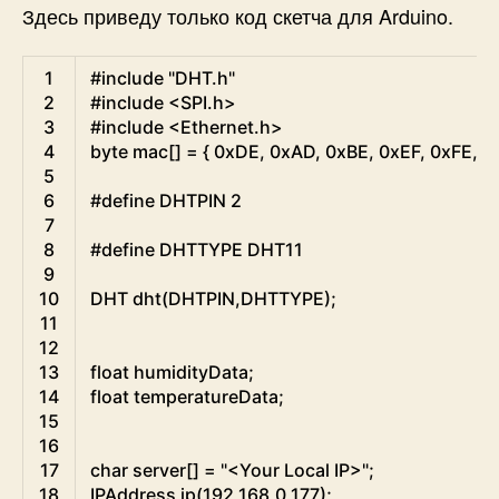
Здесь приведу только код скетча для Arduino.
Arduino
1
#include "DHT.h"
2
#include <SPI.h>
3
#include <Ethernet.h>
4
byte
mac
[
]
=
{
0xDE
,
0xAD
,
0xBE
,
0xEF
,
0xFE
,
0
5
6
#define DHTPIN 2
7
8
#define DHTTYPE DHT11
9
10
DHT
dht
(
DHTPIN
,
DHTTYPE
)
;
11
12
13
float
humidityData
;
14
float
temperatureData
;
15
16
17
char
server
[
]
=
"<Your Local IP>"
;
18
IPAddress
ip
(
192
,
168
,
0
,
177
)
;