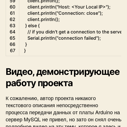
59
client
.
println
(
)
;
60
client
.
println
(
"Host: <Your Local IP>"
)
;
61
client
.
println
(
"Connection: close"
)
;
62
client
.
println
(
)
;
63
}
else
{
64
// if you didn't get a connection to the server:
65
Serial
.
println
(
"connection failed"
)
;
66
}
67
}
Видео, демонстрирующее
работу проекта
К сожалению, автор проекта никакого
текстового описания непосредственно
процесса передачи данных от платы Arduino на
сервер MySQL не привел, но зато он снял очень
подробное видео на эту тему, которое я здесь и