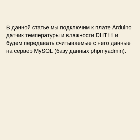
п
и
и
и
с
П
с
и
е
и
р
В данной статье мы подключим к плате Arduino
е
датчик температуры и влажности DHT11 и
д
будем передавать считываемые с него данные
а
на сервер MySQL (базу данных phpmyadmin).
ч
а
д
а
н
н
ы
х
и
з
A
r
d