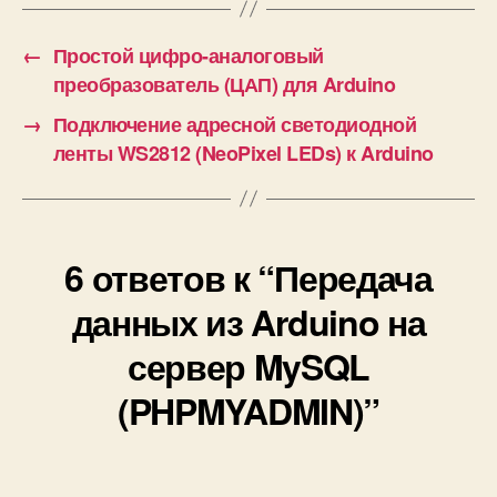
к
Bluetooth
и
(BLE)
←
Простой цифро-аналоговый
преобразователь (ЦАП) для Arduino
→
Подключение адресной светодиодной
ленты WS2812 (NeoPixel LEDs) к Arduino
6 ответов к “Передача
данных из Arduino на
сервер MySQL
(PHPMYADMIN)”