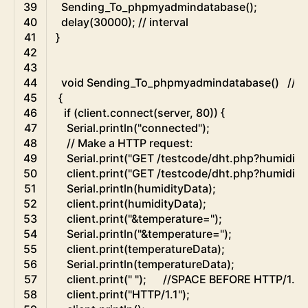
39
Sending_To_phpmyadmindatabase
(
)
;
40
delay
(
30000
)
;
// interval
41
}
42
43
44
void
Sending_To_phpmyadmindatabase
(
)
//C
45
{
46
if
(
client
.
connect
(
server
,
80
)
)
{
47
Serial
.
println
(
"connected"
)
;
48
// Make a HTTP request:
49
Serial
.
print
(
"GET /testcode/dht.php?humidity
50
client
.
print
(
"GET /testcode/dht.php?humidity
51
Serial
.
println
(
humidityData
)
;
52
client
.
print
(
humidityData
)
;
53
client
.
print
(
"&temperature="
)
;
54
Serial
.
println
(
"&temperature="
)
;
55
client
.
print
(
temperatureData
)
;
56
Serial
.
println
(
temperatureData
)
;
57
client
.
print
(
" "
)
;
//SPACE BEFORE HTTP/1.1
58
client
.
print
(
"HTTP/1.1"
)
;