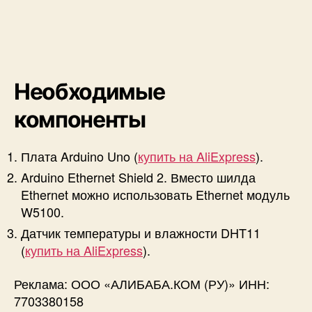
u
i
n
o
н
а
Необходимые
с
е
компоненты
р
в
Плата Arduino Uno (
купить на AliExpress
).
е
р
Arduino Ethernet Shield 2. Вместо шилда
M
Ethernet можно использовать Ethernet модуль
y
W5100.
S
Датчик температуры и влажности DHT11
Q
L
(
купить на AliExpress
).
(
P
Реклама: ООО «АЛИБАБА.КОМ (РУ)» ИНН:
H
7703380158
P