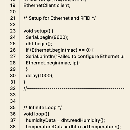
19
EthernetClient
client
;
20
21
/* Setup for Ethernet and RFID */
22
23
void
setup
(
)
{
24
Serial
.
begin
(
9600
)
;
25
dht
.
begin
(
)
;
26
if
(
Ethernet
.
begin
(
mac
)
==
0
)
{
27
Serial
.
println
(
"Failed to configure Ethernet us
28
Ethernet
.
begin
(
mac
,
ip
)
;
29
}
30
delay
(
1000
)
;
31
}
32
//--------------------------------------------------
33
34
35
/* Infinite Loop */
36
void
loop
(
)
{
37
humidityData
=
dht
.
readHumidity
(
)
;
38
temperatureData
=
dht
.
readTemperature
(
)
;