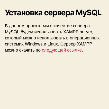
M
Y
Установка сервера MySQL
A
D
В данном проекте мы в качестве сервера
M
I
MySQL будем использовать XAMPP server,
N
который можно использовать в операционных
)
системах Windows и Linux. Сервер XAMPP
можно скачать по
следующей ссылке
.