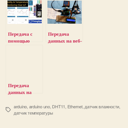
Передача с
Передача
помощью
данных на веб-
NodeMCU
сервер с
ESP8266
использование
данных
м Arduino и
температуры и
GPRS/GSM
влажности на
ThingSpeak
Передача
данных на
смартфон с
помощью
arduino
,
arduino uno
,
DHT11
,
Ethernet
,
датчик влажности
,
М
датчик температуры
Arduino,
е
модуля
т
NRF24L01 и