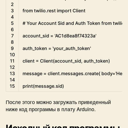
2
3
from
twilio
.
rest 
import
Client
4
5
# Your Account Sid and Auth Token from twilio
6
7
account_sid
=
'AC1d8ea8f74323a'
8
9
auth_token
=
'your_auth_token'
10
11
client
=
Client
(
account_sid
,
auth_token
)
12
13
message
=
client
.
messages
.
create
(
body
=
'Hello
14
15
print
(
message
.
sid
)
После этого можно загружать приведенный
ниже код программы в плату Arduino.