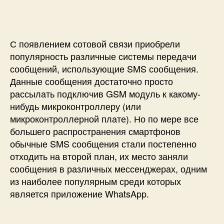
п
и
и
и
с
П
с
и
е
и
р
С появлением сотовой связи приобрели
е
популярность различные системы передачи
д
сообщений, использующие SMS сообщения.
а
Данные сообщения достаточно просто
ч
рассылать подключив GSM модуль к какому-
а
с
нибудь микроконтроллеру (или
о
микроконтроллерной плате). Но по мере все
о
большего распространения смартфонов
б
обычные SMS сообщения стали постепенно
щ
отходить на второй план, их место заняли
е
сообщения в различных мессенджерах, одним
н
из наиболее популярным среди которых
и
является приложение WhatsApp.
й
W
h