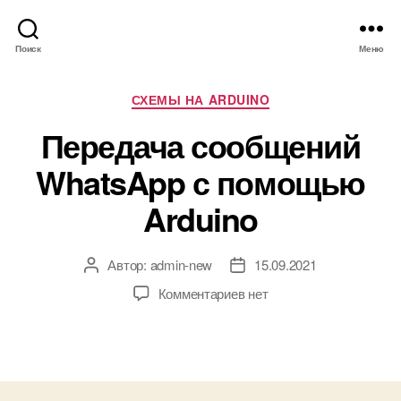
Поиск
Меню
Р
СХЕМЫ НА ARDUINO
у
Передача сообщений
б
р
WhatsApp с помощью
и
к
Arduino
и
Автор:
admin-new
15.09.2021
А
Д
в
а
к
Комментариев
нет
т
т
з
о
а
а
р
з
п
з
а
и
а
п
с