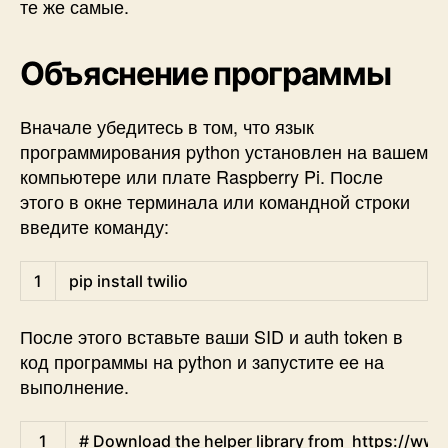
те же самые.
Объяснение программы
Вначале убедитесь в том, что язык
программирования python установлен на вашем
компьютере или плате Raspberry Pi. После
этого в окне терминала или командной строки
введите команду:
Shell
1
pip 
install 
twilio
После этого вставьте ваши SID и auth token в
код программы на python и запустите ее на
выполнение.
Python
1
# Download the helper library from  https://www