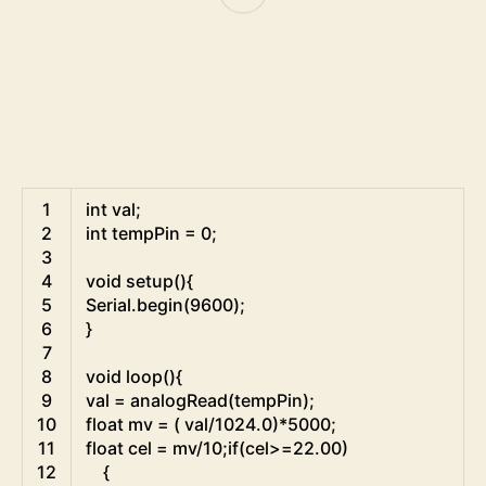
Arduino
1
int
val
;
2
int
tempPin
=
0
;
3
4
void
setup
(
)
{
5
Serial
.
begin
(
9600
)
;
6
}
7
8
void
loop
(
)
{
9
val
=
analogRead
(
tempPin
)
;
10
float
mv
=
(
val
/
1024.0
)
*
5000
;
11
float
cel
=
mv
/
10
;
if
(
cel
>=
22.00
)
12
{