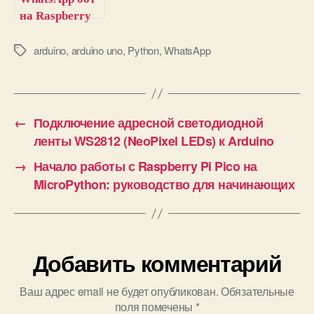
на Raspberry
Pi для проекта
автоматизации
arduino
,
arduino uno
,
Python
,
WhatsApp
М
е
дома
т
к
и
←
Подключение адресной светодиодной
ленты WS2812 (NeoPixel LEDs) к Arduino
→
Начало работы с Raspberry Pi Pico на
MicroPython: руководство для начинающих
Добавить комментарий
Ваш адрес email не будет опубликован.
Обязательные
поля помечены
*