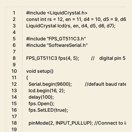
Arduino
1
#include <LiquidCrystal.h>
2
const
int
rs
=
12
,
en
=
11
,
d4
=
10
,
d5
=
9
,
d6
=
3
LiquidCrystal
lcd
(
rs
,
en
,
d4
,
d5
,
d6
,
d7
)
;
4
5
#include "FPS_GT511C3.h"
6
#include "SoftwareSerial.h"
7
8
FPS
_
GT511C3
fps
(
4
,
5
)
;
//    digital pin 5(
9
10
void
setup
(
)
11
{
12
Serial
.
begin
(
9600
)
;
//default baud rate
13
lcd
.
begin
(
16
,
2
)
;
14
delay
(
100
)
;
15
fps
.
Open
(
)
;
16
fps
.
SetLED
(
true
)
;
17
18
pinMode
(
2
,
INPUT_PULLUP
)
;
//Connect to inte
19