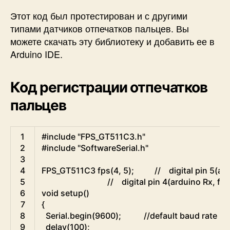
Этот код был протестирован и с другими
типами датчиков отпечатков пальцев. Вы
можете скачать эту библиотеку и добавить ее в
Arduino IDE.
Код регистрации отпечатков
пальцев
Arduino
1
#include "FPS_GT511C3.h"
2
#include "SoftwareSerial.h"
3
4
FPS
_
GT511C3
fps
(
4
,
5
)
;
//    digital pin 5(a
5
//    digital pin 4(arduino Rx, fp
6
void
setup
(
)
7
{
8
Serial
.
begin
(
9600
)
;
//default baud rate
9
delay
(
100
)
;