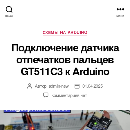
Поиск
Меню
Р
СХЕМЫ НА ARDUINO
у
Подключение датчика
б
р
отпечатков пальцев
и
к
GT511C3 к Arduino
и
Автор:
admin-new
01.04.2025
А
Д
в
а
к
Комментариев
нет
т
т
з
о
а
а
р
з
п
з
а
и
а
п
с