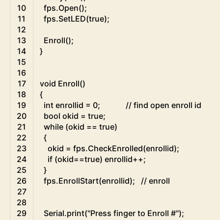
10
fps
.
Open
(
)
;
11
fps
.
SetLED
(
true
)
;
12
13
Enroll
(
)
;
14
}
15
16
17
void
Enroll
(
)
18
{
19
int
enrollid
=
0
;
// find open enroll id
20
bool
okid
=
true
;
21
while
(
okid
==
true
)
22
{
23
okid
=
fps
.
CheckEnrolled
(
enrollid
)
;
24
if
(
okid
==
true
)
enrollid
++
;
25
}
26
fps
.
EnrollStart
(
enrollid
)
;
// enroll
27
28
29
Serial
.
print
(
"Press finger to Enroll #"
)
;