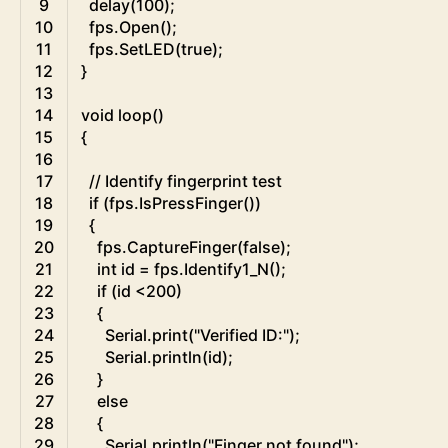
9
delay
(
100
)
;
10
fps
.
Open
(
)
;
11
fps
.
SetLED
(
true
)
;
12
}
13
14
void
loop
(
)
15
{
16
17
// Identify fingerprint test
18
if
(
fps
.
IsPressFinger
(
)
)
19
{
20
fps
.
CaptureFinger
(
false
)
;
21
int
id
=
fps
.
Identify1_N
(
)
;
22
if
(
id
<
200
)
23
{
24
Serial
.
print
(
"Verified ID:"
)
;
25
Serial
.
println
(
id
)
;
26
}
27
else
28
{
29
Serial
.
println
(
"Finger not found"
)
;