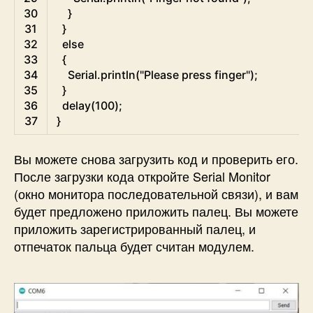
30
}
31
}
32
else
33
{
34
Serial
.
println
(
"Please press finger"
)
;
35
}
36
delay
(
100
)
;
37
}
Вы можете снова загрузить код и проверить его.
После загрузки кода откройте Serial Monitor
(окно монитора последовательной связи), и вам
будет предложено приложить палец. Вы можете
приложить зарегистрированный палец, и
отпечаток пальца будет считан модулем.