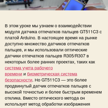
п
и
и
и
с
П
с
и
о
и
д
к
В этом уроке мы узнаем о взаимодействии
л
модуля датчика отпечатков пальцев GT511C3 с
ю
платой Arduino. В настоящее время на рынке
ч
доступно множество датчиков отпечатков
е
пальцев, и мы использовали оптические
н
датчики отпечатков пальцев R305/R307 в
и
е
некоторых более ранних проектах, таких как
д
система учета рабочего
а
времени
и
биометрическая система
т
безопасности
. Но GT511C3 — это более
ч
продвинутый датчик отпечатков пальцев с
и
высокой точностью и более быстрым временем
к
отклика. Вместо оптического метода он
а
использует метод обработки изображения
о