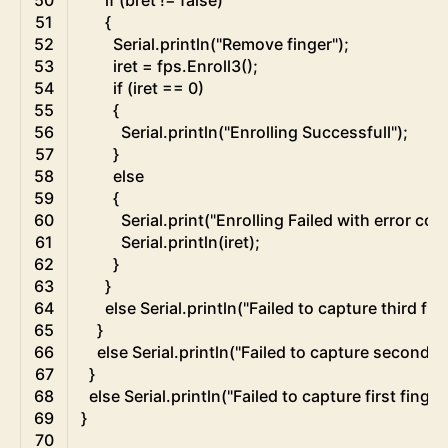
51
{
52
Serial
.
println
(
"Remove finger"
)
;
53
iret
=
fps
.
Enroll3
(
)
;
54
if
(
iret
==
0
)
55
{
56
Serial
.
println
(
"Enrolling Successfull"
)
;
57
}
58
else
59
{
60
Serial
.
print
(
"Enrolling Failed with error cod
61
Serial
.
println
(
iret
)
;
62
}
63
}
64
else
Serial
.
println
(
"Failed to capture third fin
65
}
66
else
Serial
.
println
(
"Failed to capture second fi
67
}
68
else
Serial
.
println
(
"Failed to capture first finger
69
}
70