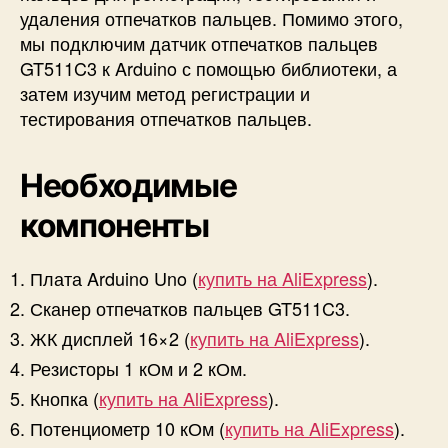
удаления отпечатков пальцев. Помимо этого,
C
3
мы подключим датчик отпечатков пальцев
к
GT511C3 к Arduino с помощью библиотеки, а
A
затем изучим метод регистрации и
r
тестирования отпечатков пальцев.
d
u
i
Необходимые
n
o
компоненты
Плата Arduino Uno (
купить на AliExpress
).
Сканер отпечатков пальцев GT511C3.
ЖК дисплей 16×2 (
купить на AliExpress
).
Резисторы 1 кОм и 2 кОм.
Кнопка (
купить на AliExpress
).
Потенциометр 10 кОм (
купить на AliExpress
).