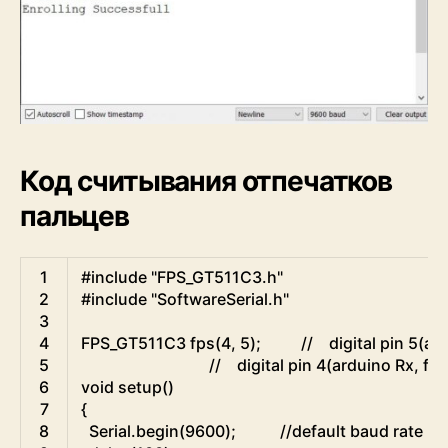
Код считывания отпечатков
пальцев
Arduino
1
#include "FPS_GT511C3.h"
2
#include "SoftwareSerial.h"
3
4
FPS
_
GT511C3
fps
(
4
,
5
)
;
//    digital pin 5(a
5
//    digital pin 4(arduino Rx, fp
6
void
setup
(
)
7
{
8
Serial
.
begin
(
9600
)
;
//default baud rate