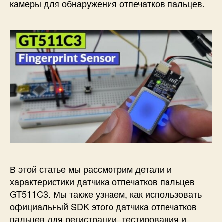
т
камеры для обнаружения отпечатков пальцев.
п
е
ч
а
т
к
о
в
п
а
л
ь
ц
е
в
В этой статье мы рассмотрим детали и
G
характеристики датчика отпечатков пальцев
T
GT511C3. Мы также узнаем, как использовать
5
официальный SDK этого датчика отпечатков
1
пальцев для регистрации, тестирования и
1