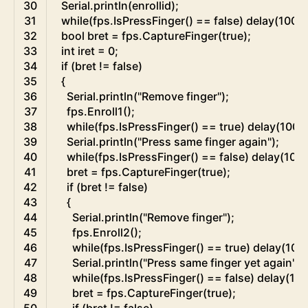
30
Serial
.
println
(
enrollid
)
;
31
while
(
fps
.
IsPressFinger
(
)
==
false
)
delay
(
100
)
;
32
bool
bret
=
fps
.
CaptureFinger
(
true
)
;
33
int
iret
=
0
;
34
if
(
bret
!=
false
)
35
{
36
Serial
.
println
(
"Remove finger"
)
;
37
fps
.
Enroll1
(
)
;
38
while
(
fps
.
IsPressFinger
(
)
==
true
)
delay
(
100
)
;
39
Serial
.
println
(
"Press same finger again"
)
;
40
while
(
fps
.
IsPressFinger
(
)
==
false
)
delay
(
100
)
41
bret
=
fps
.
CaptureFinger
(
true
)
;
42
if
(
bret
!=
false
)
43
{
44
Serial
.
println
(
"Remove finger"
)
;
45
fps
.
Enroll2
(
)
;
46
while
(
fps
.
IsPressFinger
(
)
==
true
)
delay
(
100
47
Serial
.
println
(
"Press same finger yet again"
)
;
48
while
(
fps
.
IsPressFinger
(
)
==
false
)
delay
(
10
49
bret
=
fps
.
CaptureFinger
(
true
)
;
50
if
(
bret
!=
false
)