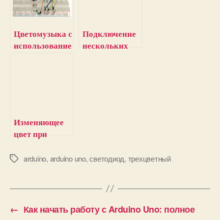
Цветомузыка с
Подключение
использование
нескольких
м Arduino,
трехцветных
трехцветного
светодиодов к
светодиода и
Arduino Uno
фоторезисторо
в
Изменяющее
цвет при
прикосновени
и растение с
arduino
,
arduino uno
,
светодиод
,
трехцветный
М
е
использование
т
м Arduino и
к
трехцветного
и
светодиода
←
Как начать работу с Arduino Uno: полное