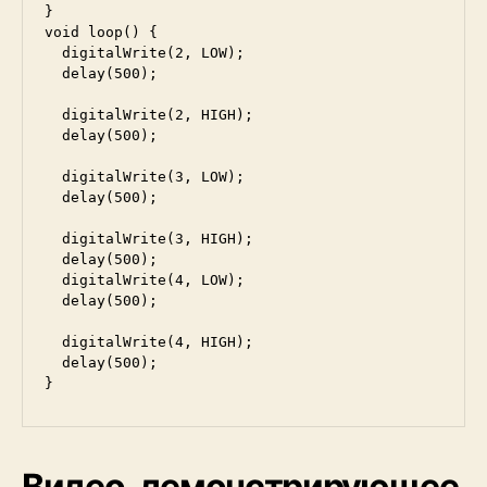
}

void loop() {

  digitalWrite(2, LOW);     

  delay(500);                         

  digitalWrite(2, HIGH);      

  delay(500);                       

  digitalWrite(3, LOW);     

  delay(500);   

  digitalWrite(3, HIGH);  

  delay(500);  

  digitalWrite(4, LOW);     

  delay(500);                         

  digitalWrite(4, HIGH);      

  delay(500);  

}
Видео, демонстрирующее