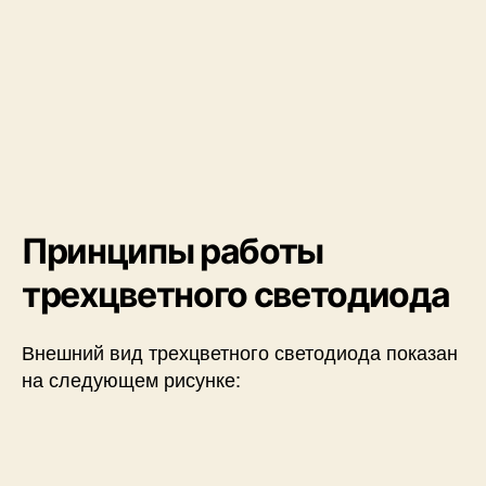
н
о
г
о
с
в
е
т
о
д
Принципы работы
и
о
трехцветного светодиода
д
а
к
Внешний вид трехцветного светодиода показан
A
на следующем рисунке:
r
d
u
i