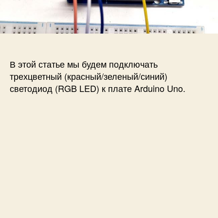
и
а
п
П
п
и
о
и
с
д
с
и
к
и
В этой статье мы будем подключать
л
ю
трехцветный (красный/зеленый/синий)
ч
светодиод (RGB LED) к плате Arduino Uno.
е
н
и
е
т
р
е
х
ц
в
е
т