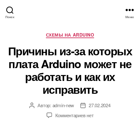
Поиск
Меню
Р
СХЕМЫ НА ARDUINO
у
Причины из-за которых
б
р
плата Arduino может не
и
к
работать и как их
и
исправить
Автор:
admin-new
27.02.2024
А
Д
в
а
к
Комментариев
нет
т
т
з
о
а
а
р
з
п
з
а