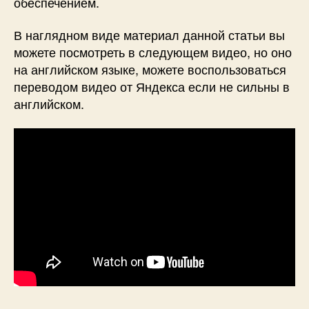
обеспечением.
р
а
В наглядном виде материал данной статьи вы
б
можете посмотреть в следующем видео, но оно
о
на английском языке, можете воспользоваться
т
переводом видео от Яндекса если не сильны в
а
т
английском.
ь
и
к
а
к
и
х
и
с
п
р
а
в