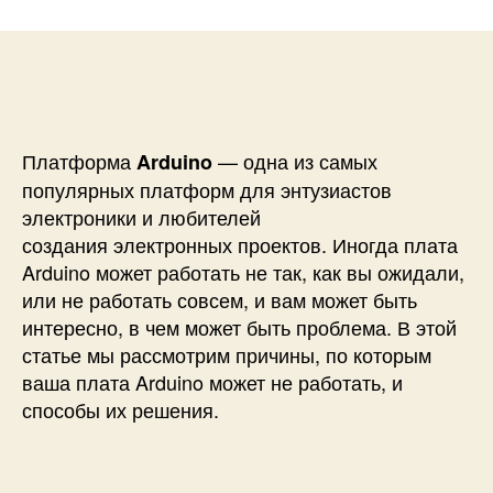
и
а
п
с
п
и
и
и
с
П
с
и
р
и
и
ч
Платформа
— одна из самых
Arduino
и
популярных платформ для энтузиастов
н
электроники и любителей
ы
создания электронных проектов. Иногда плата
и
Arduino может работать не так, как вы ожидали,
з
или не работать совсем, и вам может быть
-
з
интересно, в чем может быть проблема. В этой
а
статье мы рассмотрим причины, по которым
к
ваша плата Arduino может не работать, и
о
способы их решения.
т
о
р
ы