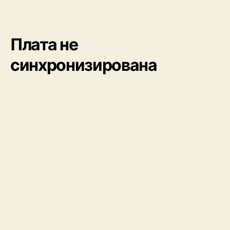
Сообщение об ошибке «Board not in Sync»
(«Плата не синхронизирована») в Arduino IDE
обычно означает что компьютер не может
установить связь с платой Arduino. Это может
произойти по разным причинам, например, из-
за неправильного выбора платы, повреждения
USB-кабеля или неправильного выбора порта.