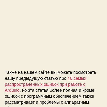
х
п
л
а
т
а
A
r
d
u
i
n
o
Также на нашем сайте вы можете посмотреть
м
нашу предыдущую статью про
10 самых
о
распространенных ошибок при работе с
ж
е
Arduino
, но эта статья более полная и кроме
т
ошибок с программным обеспечением также
н
рассматривает и проблемы с аппаратным
е