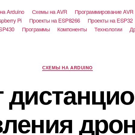
на Arduino
Схемы на AVR
Программирование AVR
pberry Pi
Проекты на ESP8266
Проекты на ESP32
SP430
Программы
Компоненты
Технологии
Д
Р
СХЕМЫ НА ARDUINO
у
б
т дистанцио
р
и
к
и
вления дрон