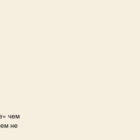
е» чем
тем не