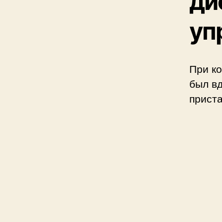
ди
уп
При ко
был в
приста