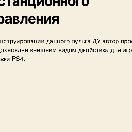
станционного
равления
нструировании данного пульта ДУ автор про
дохновлен внешним видом джойстика для иг
вки PS4.