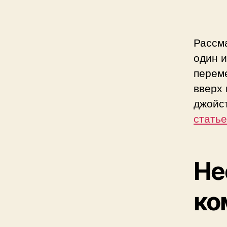
Рассма
один и
переме
вверх 
джойст
статье
Не
ко