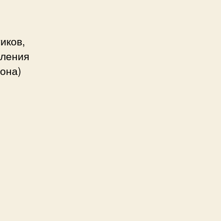
иков,
вления
рона)