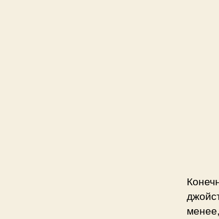
Конечн
джойст
менее,