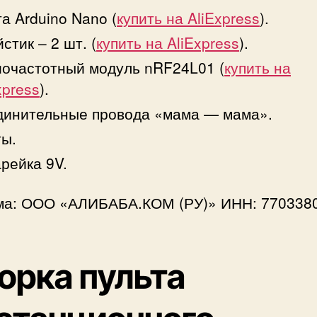
а Arduino Nano (
купить на AliExpress
).
стик – 2 шт. (
купить на AliExpress
).
очастотный модуль nRF24L01 (
купить на
xpress
).
динительные провода «мама — мама».
ы.
рейка 9V.
ма: ООО «АЛИБАБА.КОМ (РУ)» ИНН: 770338
орка пульта