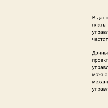
В дан
платы 
управл
частот
Данный
проек
управл
можно
механ
управл