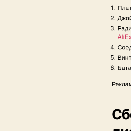
Плат
Джой
Ради
AliE
Сое
Винт
Бата
Рекла
Сб