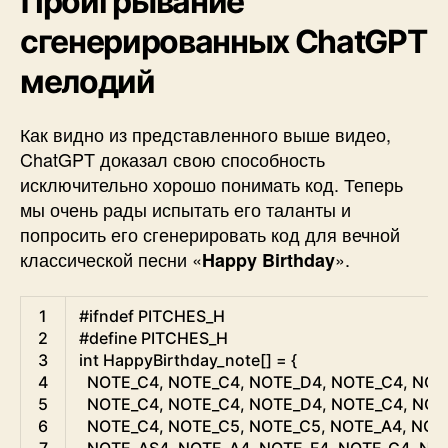
Проигрывание
сгенерированных ChatGPT
мелодий
Как видно из представленного выше видео,
ChatGPT доказал свою способность
исключительно хорошо понимать код. Теперь
мы очень рады испытать его таланты и
попросить его сгенерировать код для вечной
классической песни «
».
Happy Birthday
Arduino
1
#ifndef PITCHES_H
2
#define PITCHES_H
3
int
HappyBirthday_note
[
]
=
{
4
NOTE_C4
,
NOTE_C4
,
NOTE_D4
,
NOTE_C4
,
NOT
5
NOTE_C4
,
NOTE_C4
,
NOTE_D4
,
NOTE_C4
,
NOT
6
NOTE_C4
,
NOTE_C5
,
NOTE_C5
,
NOTE_A4
,
NOT
7
NOTE_AS4
,
NOTE_A4
,
NOTE_F4
,
NOTE_G4
,
NO