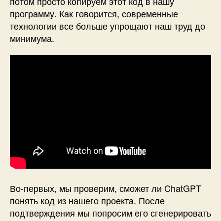
потом просто копируем этот код в нашу
o
программу. Как говорится, современные
n
технологии все больше упрощают наш труд до
e
минимума.
(
)
и
б
о
т
а
C
h
a
t
G
P
T
Во-первых, мы проверим, сможет ли ChatGPT
понять код из нашего проекта.
После
подтверждения мы попросим его сгенерировать