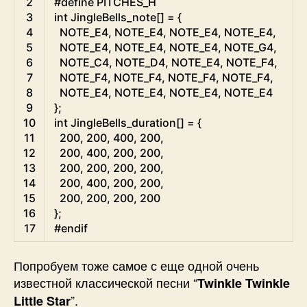
2
#define PITCHES_H
3
int
JingleBells_note
[
]
=
{
4
NOTE_E4
,
NOTE_E4
,
NOTE_E4
,
NOTE_E4
,
5
NOTE_E4
,
NOTE_E4
,
NOTE_E4
,
NOTE_G4
,
6
NOTE_C4
,
NOTE_D4
,
NOTE_E4
,
NOTE_F4
,
7
NOTE_F4
,
NOTE_F4
,
NOTE_F4
,
NOTE_F4
,
8
NOTE_E4
,
NOTE_E4
,
NOTE_E4
,
NOTE
_
E4
9
}
;
10
int
JingleBells_duration
[
]
=
{
11
200
,
200
,
400
,
200
,
12
200
,
400
,
200
,
200
,
13
200
,
200
,
200
,
200
,
14
200
,
400
,
200
,
200
,
15
200
,
200
,
200
,
200
16
}
;
17
#endif
Попробуем тоже самое с еще одной очень
известной классической песни “
Twinkle Twinkle
”.
Little Star