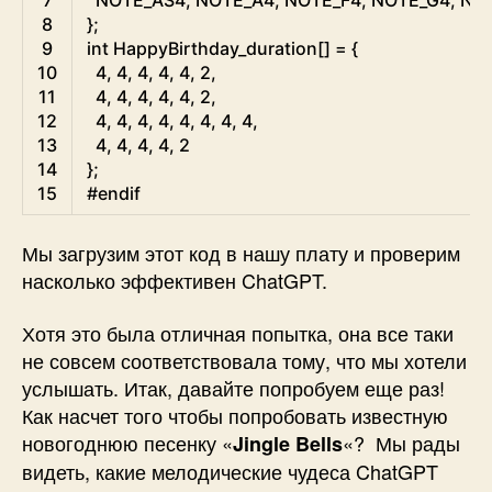
8
}
;
9
int
HappyBirthday_duration
[
]
=
{
10
4
,
4
,
4
,
4
,
4
,
2
,
11
4
,
4
,
4
,
4
,
4
,
2
,
12
4
,
4
,
4
,
4
,
4
,
4
,
4
,
4
,
13
4
,
4
,
4
,
4
,
2
14
}
;
15
#endif
Мы загрузим этот код в нашу плату и проверим
насколько эффективен ChatGPT.
Хотя это была отличная попытка, она все таки
не совсем соответствовала тому, что мы хотели
услышать. Итак, давайте попробуем еще раз!
Как насчет того чтобы попробовать известную
новогоднюю песенку «
«? Мы рады
Jingle Bells
видеть, какие мелодические чудеса ChatGPT