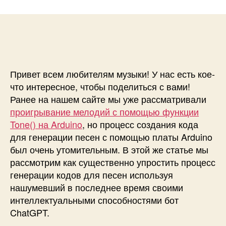
и
а
п
с
п
и
и
и
с
С
с
и
о
и
з
д
Привет всем любителям музыки! У нас есть кое-
а
что интересное, чтобы поделиться с вами!
н
Ранее на нашем сайте мы уже рассматривали
и
проигрывание мелодий с помощью функции
е
Tone() на Arduino
, но процесс создания кода
м
для генерации песен с помощью платы Arduino
е
л
был очень утомительным. В этой же статье мы
о
рассмотрим как существенно упростить процесс
д
генерации кодов для песен используя
и
нашумевший в последнее время своими
й
интеллектуальными способностями бот
с
ChatGPT.
п
о