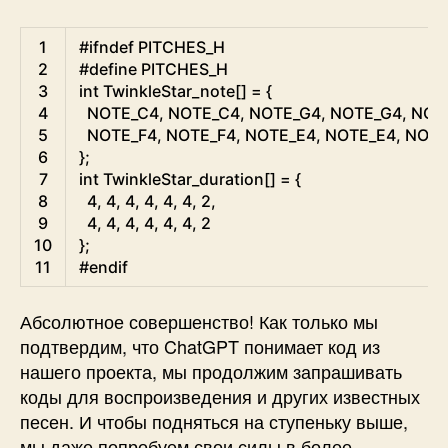
Arduino
1
#ifndef PITCHES_H
2
#define PITCHES_H
3
int
TwinkleStar_note
[
]
=
{
4
NOTE_C4
,
NOTE_C4
,
NOTE_G4
,
NOTE_G4
,
NOT
5
NOTE_F4
,
NOTE_F4
,
NOTE_E4
,
NOTE_E4
,
NOTE
6
}
;
7
int
TwinkleStar_duration
[
]
=
{
8
4
,
4
,
4
,
4
,
4
,
4
,
2
,
9
4
,
4
,
4
,
4
,
4
,
4
,
2
10
}
;
11
#endif
Абсолютное совершенство! Как только мы
подтвердим, что ChatGPT понимает код из
нашего проекта, мы продолжим запрашивать
коды для воспроизведения и других известных
песен. И чтобы подняться на ступеньку выше,
мы даже попробуем свои силы в более