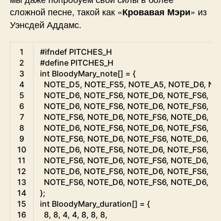
сложной песне, такой как «
» из
Кровавая Мэри
Уэнсдей Аддамс.
Arduino
1
#ifndef PITCHES_H
2
#define PITCHES_H
3
int
BloodyMary_note
[
]
=
{
4
NOTE_D5
,
NOTE_FS5
,
NOTE_A5
,
NOTE_D6
,
NO
5
NOTE_D6
,
NOTE_FS6
,
NOTE_D6
,
NOTE_FS6
,
NO
6
NOTE_D6
,
NOTE_FS6
,
NOTE_D6
,
NOTE_FS6
,
NO
7
NOTE_FS6
,
NOTE_D6
,
NOTE_FS6
,
NOTE_D6
,
NO
8
NOTE_D6
,
NOTE_FS6
,
NOTE_D6
,
NOTE_FS6
,
NO
9
NOTE_FS6
,
NOTE_D6
,
NOTE_FS6
,
NOTE_D6
,
NO
10
NOTE_D6
,
NOTE_FS6
,
NOTE_D6
,
NOTE_FS6
,
NO
11
NOTE_FS6
,
NOTE_D6
,
NOTE_FS6
,
NOTE_D6
,
NO
12
NOTE_D6
,
NOTE_FS6
,
NOTE_D6
,
NOTE_FS6
,
NO
13
NOTE_FS6
,
NOTE_D6
,
NOTE_FS6
,
NOTE_D6
,
NO
14
}
;
15
int
BloodyMary_duration
[
]
=
{
16
8
,
8
,
4
,
4
,
8
,
8
,
8
,