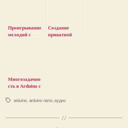
Проигрывание
Создание
мелодий с
приватной
помощью
комнаты чата
функции
с помощью
Tone() на
Arduino и
Arduino
радиочастотн
ых модулей
Многозадачно
сть в Arduino с
помощью
функции
arduino
,
arduino nano
,
аудио
М
е
millis()
т
к
и