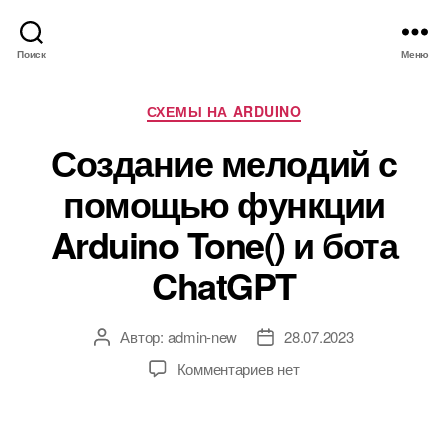
Поиск
Меню
Р
СХЕМЫ НА ARDUINO
у
Создание мелодий с
б
р
помощью функции
и
к
Arduino Tone() и бота
и
ChatGPT
Автор:
admin-new
28.07.2023
А
Д
в
а
к
Комментариев
нет
т
т
з
о
а
а
р
з
п
з
а