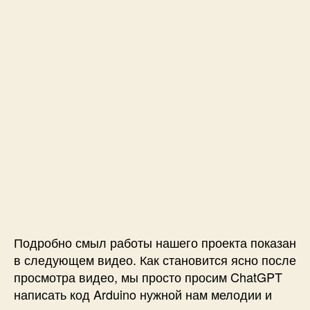
м
о
щ
ь
ю
ф
у
н
к
ц
и
и
A
r
d
Подробно смыл работы нашего проекта показан
u
в следующем видео. Как становится ясно после
i
n
просмотра видео, мы просто просим ChatGPT
o
написать код Arduino нужной нам мелодии и
T