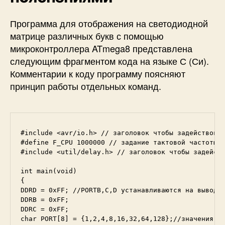
Программа для отображения на светодиодной
матрице различных букв с помощью
микроконтроллера ATmega8 представлена
следующим фрагментом кода на языке С (Си).
Комментарии к коду программу поясняют
принцип работы отдельных команд.
#include <avr/io.h> // заголовок чтобы задействоват
#define F_CPU 1000000 // задание тактовой частоты м
#include <util/delay.h> // заголовок чтобы задейств
int main(void)

{

DDRD = 0xFF; //PORTB,C,D устанавливаются на вывод д
DDRB = 0xFF;

DDRC = 0xFF;

char PORT[8] = {1,2,4,8,16,32,64,128};//значения ко