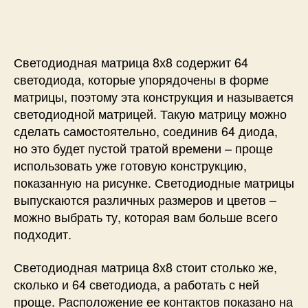
к
о
н
т
Светодиодная матрица 8х8 содержит 64
р
светодиода, которые упорядочены в форме
о
л
матрицы, поэтому эта конструкция и называется
л
светодиодной матрицей. Такую матрицу можно
е
сделать самостоятельно, соединив 64 диода,
р
но это будет пустой тратой времени – проще
у
использовать уже готовую конструкцию,
A
показанную на рисунке. Светодиодные матрицы
V
выпускаются различных размеров и цветов –
R
A
можно выбрать ту, которая вам больше всего
T
подходит.
m
e
Светодиодная матрица 8х8 стоит столько же,
g
сколько и 64 светодиода, а работать с ней
a
проще. Расположение ее контактов показано на
8