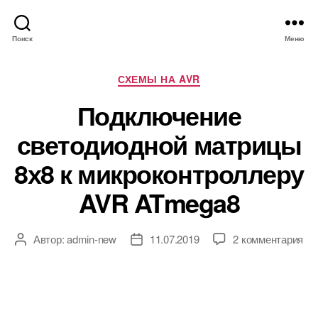
Поиск
Меню
Р
СХЕМЫ НА AVR
у
Подключение
б
р
светодиодной матрицы
и
к
8х8 к микроконтроллеру
и
AVR ATmega8
к
Автор:
admin-new
11.07.2019
2 комментария
А
Д
з
в
а
а
т
т
п
о
а
и
р
з
с
з
а