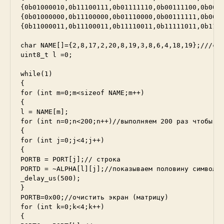
{0b01000010,0b11100111,0b01111110,0b00111100,0b0011
{0b01000000,0b11100000,0b01110000,0b00111111,0b0011
{0b11000011,0b11100011,0b11110011,0b11111011,0b1101
char NAME[]={2,8,17,2,20,8,19,3,8,6,4,18,19};///cir
uint8_t l =0;

while(1)

{

for (int m=0;m<sizeof NAME;m++)

{

l = NAME[m];

for (int n=0;n<200;n++)//выполняем 200 раз чтобы че
{

for (int j=0;j<4;j++)

{

PORTB = PORT[j];// строка

PORTD = ~ALPHA[l][j];//показываем половину символа 
_delay_us(500);

}

PORTB=0x00;//очистить экран (матрицу)

for (int k=0;k<4;k++)

{
