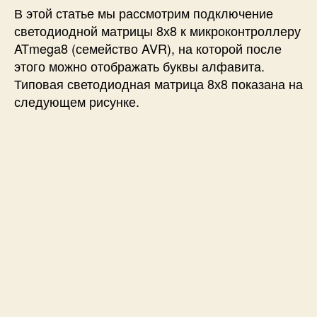
д
В этой статье мы рассмотрим подключение
н
светодиодной матрицы 8х8 к микроконтроллеру
о
ATmega8 (семейство AVR), на которой после
й
этого можно отображать буквы алфавита.
м
Типовая светодиодная матрица 8х8 показана на
а
следующем рисунке.
т
р
и
ц
ы
8
х
8
к
м
и
к
р
о