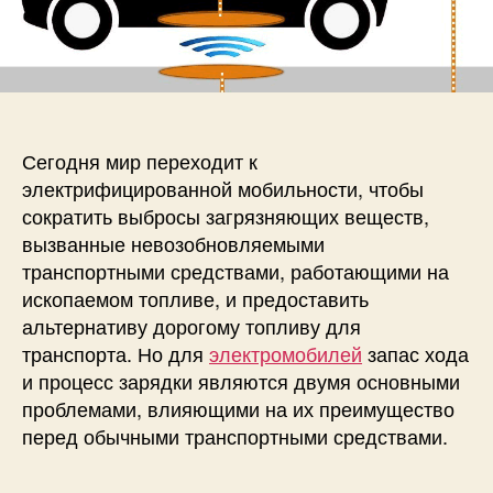
и
а
п
с
п
и
и
и
с
Б
с
и
е
и
с
п
Сегодня мир переходит к
р
электрифицированной мобильности, чтобы
о
сократить выбросы загрязняющих веществ,
в
вызванные невозобновляемыми
о
транспортными средствами, работающими на
д
ископаемом топливе, и предоставить
н
а
альтернативу дорогому топливу для
я
транспорта. Но для
электромобилей
запас хода
с
и процесс зарядки являются двумя основными
и
проблемами, влияющими на их преимущество
с
перед обычными транспортными средствами.
т
е
м