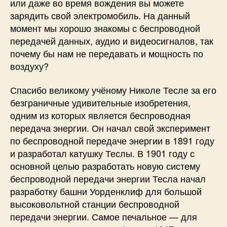
или даже во время вождения вы можете
е
зарядить свой электромобиль. На данный
й
момент мы хорошо знакомы с беспроводной
(
передачей данных, аудио и видеосигналов, так
W
E
почему бы нам не передавать и мощность по
V
воздуху?
C
S
Спасибо великому учёному Николе Тесле за его
)
безграничные удивительные изобретения,
одним из которых является беспроводная
передача энергии. Он начал свой эксперимент
по беспроводной передаче энергии в 1891 году
и разработал катушку Теслы. В 1901 году с
основной целью разработать новую систему
беспроводной передачи энергии Тесла начал
разработку башни Уорденклиф для большой
высоковольтной станции беспроводной
передачи энергии. Самое печальное — для