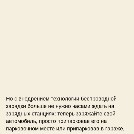
а
з
а
р
я
д
к
и
э
л
е
к
т
р
Но с внедрением технологии беспроводной
о
зарядки больше не нужно часами ждать на
м
о
зарядных станциях: теперь заряжайте свой
б
автомобиль, просто припарковав его на
и
парковочном месте или припарковав в гараже,
л