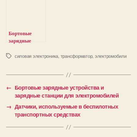
зарядки
(BMS) для
электромобиле
й
Бортовые
зарядные
устройства и
зарядные
силовая электроника
,
трансформатор
,
электромобили
М
е
станции для
т
электромобиле
к
й
и
←
Бортовые зарядные устройства и
зарядные станции для электромобилей
→
Датчики, используемые в беспилотных
транспортных средствах