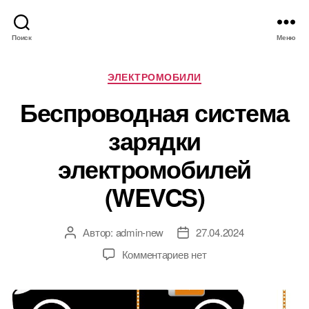
Поиск
Меню
Р
ЭЛЕКТРОМОБИЛИ
у
Беспроводная система
б
р
зарядки
и
к
электромобилей
и
(WEVCS)
Автор:
admin-new
27.04.2024
А
Д
в
а
к
Комментариев
нет
т
т
з
о
а
а
р
з
п
з
а