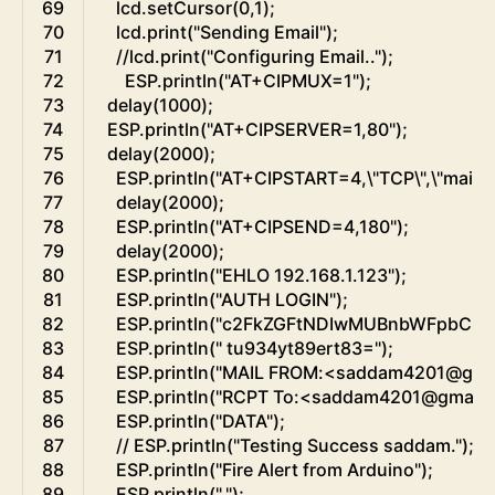
69
lcd
.
setCursor
(
0
,
1
)
;
70
lcd
.
print
(
"Sending Email"
)
;
71
//lcd.print("Configuring Email..");
72
ESP
.
println
(
"AT+CIPMUX=1"
)
;
73
delay
(
1000
)
;
74
ESP
.
println
(
"AT+CIPSERVER=1,80"
)
;
75
delay
(
2000
)
;
76
ESP
.
println
(
"AT+CIPSTART=4,\"TCP\",\"mail.
77
delay
(
2000
)
;
78
ESP
.
println
(
"AT+CIPSEND=4,180"
)
;
79
delay
(
2000
)
;
80
ESP
.
println
(
"EHLO 192.168.1.123"
)
;
81
ESP
.
println
(
"AUTH LOGIN"
)
;
82
ESP
.
println
(
"c2FkZGFtNDIwMUBnbWFpbC5j
83
ESP
.
println
(
" tu934yt89ert83="
)
;
84
ESP
.
println
(
"MAIL FROM:<saddam4201@gma
85
ESP
.
println
(
"RCPT To:<saddam4201@gmail.
86
ESP
.
println
(
"DATA"
)
;
87
// ESP.println("Testing Success saddam.");
88
ESP
.
println
(
"Fire Alert from Arduino"
)
;
89
ESP
.
println
(
"."
)
;