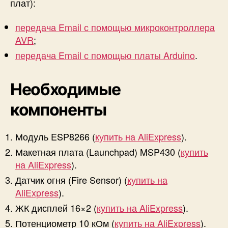
плат):
л
а
передача Email с помощью микроконтроллера
т
AVR
;
ы
M
передача Email с помощью платы Arduino
.
S
P
Необходимые
4
3
компоненты
0
Модуль ESP8266 (
купить на AliExpress
).
Макетная плата (Launchpad) MSP430 (
купить
на AliExpress
).
Датчик огня (Fire Sensor) (
купить на
AliExpress
).
ЖК дисплей 16×2 (
купить на AliExpress
).
Потенциометр 10 кОм (
купить на AliExpress
).