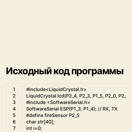
Исходный код программы
Arduino
1
#include<LiquidCrystal.h>
2
LiquidCrystal
lcd
(
P2_4
,
P2_3
,
P1_5
,
P2_0
,
P2_1
,
3
#include <SoftwareSerial.h>
4
SoftwareSerial
ESP
(
P1_3
,
P1_4
)
;
// RX, TX
5
#define fireSensor P2_5
6
char
str
[
40
]
;
7
int
i
=
0
;