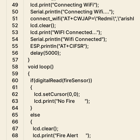
49
lcd
.
print
(
"Connecting WiFi"
)
;
50
Serial
.
println
(
"Connecting Wifi...."
)
;
51
connect_wifi
(
"AT+CWJAP=\"Redmi\",\"arishkha
52
lcd
.
clear
(
)
;
53
lcd
.
print
(
"WIFI Connected..."
)
;
54
Serial
.
println
(
"Wifi Connected"
)
;
55
ESP
.
println
(
"AT+CIFSR"
)
;
56
delay
(
5000
)
;
57
}
58
void
loop
(
)
59
{
60
if
(
digitalRead
(
fireSensor
)
)
61
{
62
lcd
.
setCursor
(
0
,
0
)
;
63
lcd
.
print
(
"No Fire        "
)
;
64
}
65
else
66
{
67
lcd
.
clear
(
)
;
68
lcd
.
print
(
"Fire Alert      "
)
;