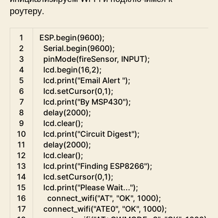
роутеру.
Arduino
1
ESP
.
begin
(
9600
)
;
2
Serial
.
begin
(
9600
)
;
3
pinMode
(
fireSensor
,
INPUT
)
;
4
lcd
.
begin
(
16
,
2
)
;
5
lcd
.
print
(
"Email Alert "
)
;
6
lcd
.
setCursor
(
0
,
1
)
;
7
lcd
.
print
(
"By MSP430"
)
;
8
delay
(
2000
)
;
9
lcd
.
clear
(
)
;
10
lcd
.
print
(
"Circuit Digest"
)
;
11
delay
(
2000
)
;
12
lcd
.
clear
(
)
;
13
lcd
.
print
(
"Finding ESP8266"
)
;
14
lcd
.
setCursor
(
0
,
1
)
;
15
lcd
.
print
(
"Please Wait..."
)
;
16
connect_wifi
(
"AT"
,
"OK"
,
1000
)
;
17
connect_wifi
(
"ATE0"
,
"OK"
,
1000
)
;