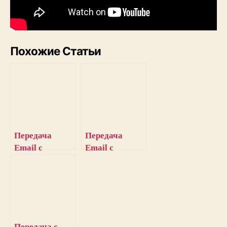
Похожие Статьи
Передача
Передача
Email с
Email с
использование
использование
м Arduino и
м
WiFi модуля
микроконтрол
ESP8266
лера AVR
ATmega16 и
ESP8266
Передача с