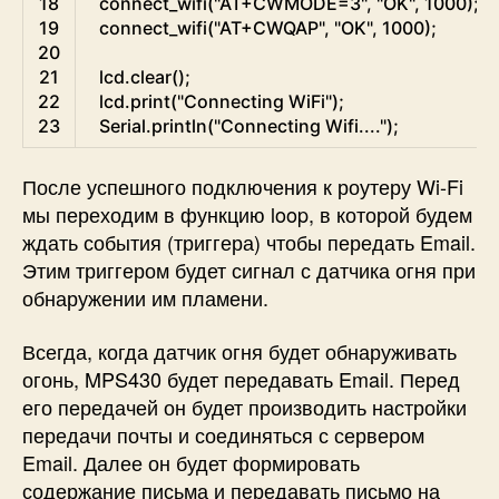
18
connect_wifi
(
"AT+CWMODE=3"
,
"OK"
,
1000
)
;
19
connect_wifi
(
"AT+CWQAP"
,
"OK"
,
1000
)
;
20
21
lcd
.
clear
(
)
;
22
lcd
.
print
(
"Connecting WiFi"
)
;
23
Serial
.
println
(
"Connecting Wifi...."
)
;
После успешного подключения к роутеру Wi-Fi
мы переходим в функцию loop, в которой будем
ждать события (триггера) чтобы передать Email.
Этим триггером будет сигнал с датчика огня при
обнаружении им пламени.
Всегда, когда датчик огня будет обнаруживать
огонь, MPS430 будет передавать Email. Перед
его передачей он будет производить настройки
передачи почты и соединяться с сервером
Email. Далее он будет формировать
содержание письма и передавать письмо на