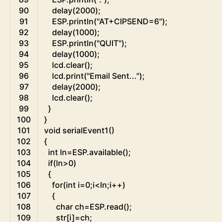
90
delay
(
2000
)
;
91
ESP
.
println
(
"AT+CIPSEND=6"
)
;
92
delay
(
1000
)
;
93
ESP
.
println
(
"QUIT"
)
;
94
delay
(
1000
)
;
95
lcd
.
clear
(
)
;
96
lcd
.
print
(
"Email Sent..."
)
;
97
delay
(
2000
)
;
98
lcd
.
clear
(
)
;
99
}
100
}
101
void
serialEvent1
(
)
102
{
103
int
ln
=
ESP
.
available
(
)
;
104
if
(
ln
>
0
)
105
{
106
for
(
int
i
=
0
;
i
<
ln
;
i
++
)
107
{
108
char
ch
=
ESP
.
read
(
)
;
109
str
[
i
]
=
ch
;