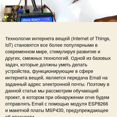
и
а
п
с
п
и
и
и
с
П
с
и
е
и
р
е
Технологии интернета вещей (Internet of Things,
д
IoT) становятся все более популярными в
а
современном мире, стимулируя развитие и
ч
других, смежных технологий. Одной из базовых
а
задач, которые должны уметь делать
E
устройства, функционирующие в сфере
m
a
интернета вещей, является передача Email на
i
заданный адрес электронной почты. Поэтому в
l
данной статье мы рассмотрим обучающий
с
проект, в котором при обнаружении огня будем
п
отправлять Email с помощью модуля ESP8266
о
и макетной платы MSP430, предупреждающее
м
об опасности.
о