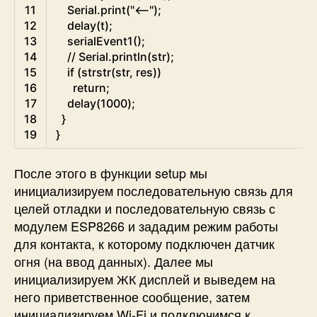
11
Serial
.
print
(
"<--"
)
;
12
delay
(
t
)
;
13
serialEvent1
(
)
;
14
// Serial.println(str);
15
if
(
strstr
(
str
,
res
)
)
16
return
;
17
delay
(
1000
)
;
18
}
19
}
После этого в функции setup мы
инициализируем последовательную связь для
целей отладки и последовательную связь с
модулем ESP8266 и зададим режим работы
для контакта, к которому подключен датчик
огня (на ввод данных). Далее мы
инициализируем ЖК дисплей и выведем на
него приветственное сообщение, затем
инициализируем Wi-Fi и подключимся к