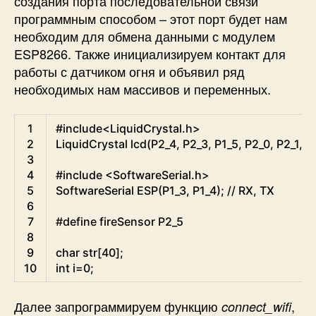
создания порта последовательной связи
программным способом – этот порт будет нам
необходим для обмена данными с модулем
ESP8266. Также инициализируем контакт для
работы с датчиком огня и объявил ряд
необходимых нам массивов и переменных.
Arduino
1
#include<LiquidCrystal.h>
2
LiquidCrystal
lcd
(
P2_4
,
P2_3
,
P1_5
,
P2_0
,
P2_1
,
P
3
4
#include <SoftwareSerial.h>
5
SoftwareSerial
ESP
(
P1_3
,
P1_4
)
;
// RX, TX
6
7
#define fireSensor P2_5
8
9
char
str
[
40
]
;
10
int
i
=
0
;
Далее запрограммируем функцию
,
connect_wifi