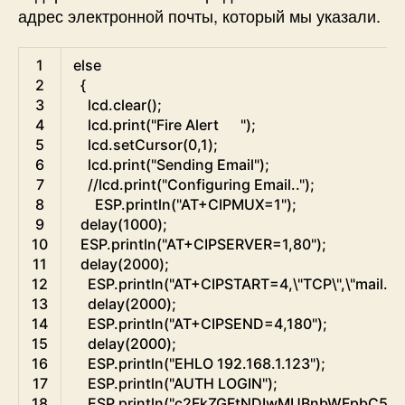
адрес электронной почты, который мы указали.
Arduino
1
else
2
{
3
lcd
.
clear
(
)
;
4
lcd
.
print
(
"Fire Alert      "
)
;
5
lcd
.
setCursor
(
0
,
1
)
;
6
lcd
.
print
(
"Sending Email"
)
;
7
//lcd.print("Configuring Email..");
8
ESP
.
println
(
"AT+CIPMUX=1"
)
;
9
delay
(
1000
)
;
10
ESP
.
println
(
"AT+CIPSERVER=1,80"
)
;
11
delay
(
2000
)
;
12
ESP
.
println
(
"AT+CIPSTART=4,\"TCP\",\"mail.s
13
delay
(
2000
)
;
14
ESP
.
println
(
"AT+CIPSEND=4,180"
)
;
15
delay
(
2000
)
;
16
ESP
.
println
(
"EHLO 192.168.1.123"
)
;
17
ESP
.
println
(
"AUTH LOGIN"
)
;
18
ESP
.
println
(
"c2FkZGFtNDIwMUBnbWFpbC5jb