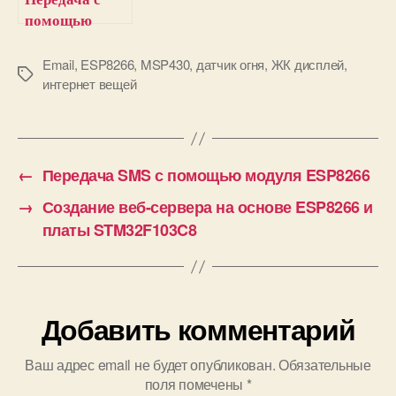
помощью
NodeMCU
ESP8266
Email
,
ESP8266
,
MSP430
,
датчик огня
,
ЖК дисплей
,
М
интернет вещей
данных
е
температуры и
т
влажности на
к
ThingSpeak
и
←
Передача SMS с помощью модуля ESP8266
→
Создание веб-сервера на основе ESP8266 и
платы STM32F103C8
Добавить комментарий
Ваш адрес email не будет опубликован.
Обязательные
поля помечены
*