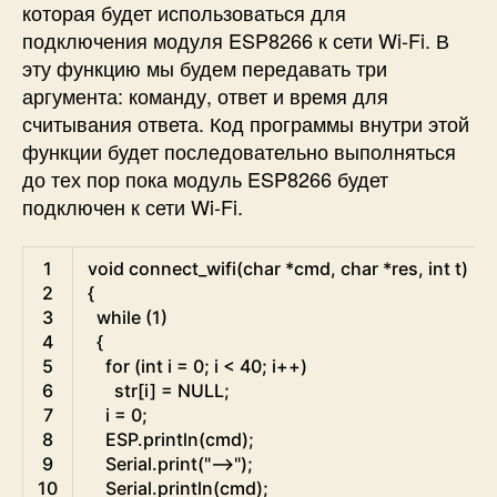
которая будет использоваться для
подключения модуля ESP8266 к сети Wi-Fi. В
эту функцию мы будем передавать три
аргумента: команду, ответ и время для
считывания ответа. Код программы внутри этой
функции будет последовательно выполняться
до тех пор пока модуль ESP8266 будет
подключен к сети Wi-Fi.
Arduino
1
void
connect_wifi
(
char
*
cmd
,
char
*
res
,
int
t
)
2
{
3
while
(
1
)
4
{
5
for
(
int
i
=
0
;
i
<
40
;
i
++
)
6
str
[
i
]
=
NULL
;
7
i
=
0
;
8
ESP
.
println
(
cmd
)
;
9
Serial
.
print
(
"-->"
)
;
10
Serial
.
println
(
cmd
)
;