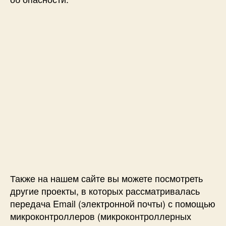
щ
ь
ю
E
S
P
8
2
6
6
и
м
а
к
е
Также на нашем сайте вы можете посмотреть
т
н
другие проекты, в которых рассматривалась
о
передача Email (электронной почты) с помощью
й
микроконтроллеров (микроконтроллерных
п