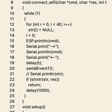
8
void
connect_wifi
(
char
*
cmd
,
char
*
res
,
int
t
)
9
{
10
while
(
1
)
11
{
12
for
(
int
i
=
0
;
i
<
40
;
i
++
)
13
str
[
i
]
=
NULL
;
14
i
=
0
;
15
ESP
.
println
(
cmd
)
;
16
Serial
.
print
(
"-->"
)
;
17
Serial
.
println
(
cmd
)
;
18
Serial
.
print
(
"<--"
)
;
19
delay
(
t
)
;
20
serialEvent1
(
)
;
21
// Serial.println(str);
22
if
(
strstr
(
str
,
res
)
)
23
return
;
24
delay
(
1000
)
;
25
}
26
}
27
void
setup
(
)