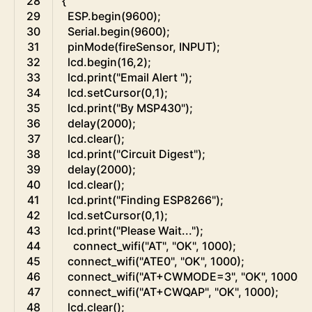
28
{
29
ESP
.
begin
(
9600
)
;
30
Serial
.
begin
(
9600
)
;
31
pinMode
(
fireSensor
,
INPUT
)
;
32
lcd
.
begin
(
16
,
2
)
;
33
lcd
.
print
(
"Email Alert "
)
;
34
lcd
.
setCursor
(
0
,
1
)
;
35
lcd
.
print
(
"By MSP430"
)
;
36
delay
(
2000
)
;
37
lcd
.
clear
(
)
;
38
lcd
.
print
(
"Circuit Digest"
)
;
39
delay
(
2000
)
;
40
lcd
.
clear
(
)
;
41
lcd
.
print
(
"Finding ESP8266"
)
;
42
lcd
.
setCursor
(
0
,
1
)
;
43
lcd
.
print
(
"Please Wait..."
)
;
44
connect_wifi
(
"AT"
,
"OK"
,
1000
)
;
45
connect_wifi
(
"ATE0"
,
"OK"
,
1000
)
;
46
connect_wifi
(
"AT+CWMODE=3"
,
"OK"
,
1000
)
;
47
connect_wifi
(
"AT+CWQAP"
,
"OK"
,
1000
)
;
48
lcd
.
clear
(
)
;