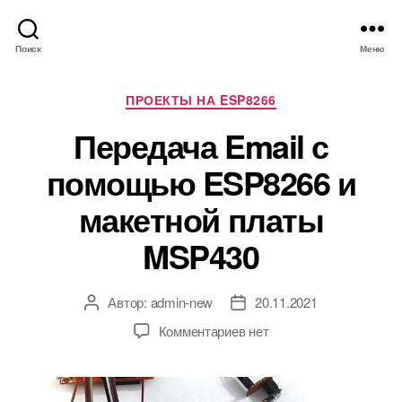
Поиск
Меню
Р
ПРОЕКТЫ НА ESP8266
у
Передача Email с
б
р
помощью ESP8266 и
и
к
макетной платы
и
MSP430
Автор:
admin-new
20.11.2021
А
Д
в
а
к
Комментариев
нет
т
т
з
о
а
а
р
з
п
з
а