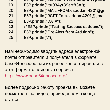
19
ESP
.
println
(
" tu934yt89ert83="
)
;
20
ESP
.
println
(
"MAIL FROM:<saddam4201@gmai
21
ESP
.
println
(
"RCPT To:<saddam4201@gmail.c
22
ESP
.
println
(
"DATA"
)
;
23
// ESP.println("Testing Success saddam.");
24
ESP
.
println
(
"Fire Alert from Arduino"
)
;
25
ESP
.
println
(
"."
)
;
Нам необходимо вводить адреса электронной
почты отправителя и получателя в формате
base64encoded, мы их ранее конвертировали в
этот формат с помощью сервиса
https://www.base64encode.org/
.
Более подробно работу проекта вы можете
посмотреть на видео, приведенном в конце
статьи.