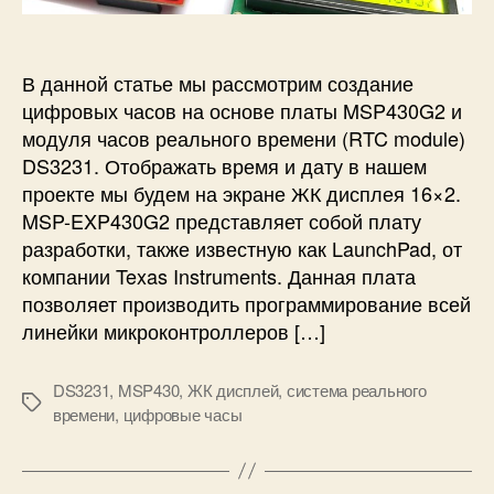
Ц
о
с
и
и
к
и
ф
E
р
В данной статье мы рассмотрим создание
M
о
цифровых часов на основе платы MSP430G2 и
-
в
модуля часов реального времени (RTC module)
1
ы
8
DS3231. Отображать время и дату в нашем
е
к
проекте мы будем на экране ЖК дисплея 16×2.
ч
M
MSP-EXP430G2 представляет собой плату
а
S
с
разработки, также известную как LaunchPad, от
P
ы
компании Texas Instruments. Данная плата
4
н
позволяет производить программирование всей
3
а
линейки микроконтроллеров […]
0
M
G
S
2
DS3231
,
MSP430
,
ЖК дисплей
,
система реального
P
М
времени
,
цифровые часы
4
е
3
т
0
к
G