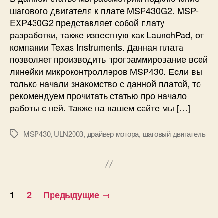
ю
шагового двигателя к плате MSP430G2. MSP-
ч
EXP430G2 представляет собой плату
е
разработки, также известную как LaunchPad, от
н
компании Texas Instruments. Данная плата
и
позволяет производить программирование всей
е
линейки микроконтроллеров MSP430. Если вы
ш
только начали знакомство с данной платой, то
а
рекомендуем прочитать статью про начало
г
о
работы с ней. Также на нашем сайте мы […]
в
о
MSP430
,
ULN2003
,
драйвер мотора
,
шаговый двигатель
М
г
е
о
т
д
к
в
и
и
П
г
1
2
Предыдущие
→
а
а
т