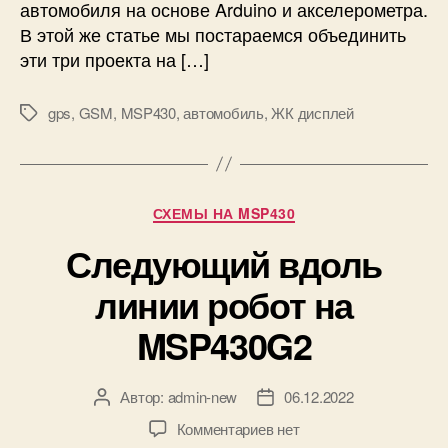
е
автомобиля на основе Arduino и акселерометра.
ж
В этой же статье мы постараемся объединить
и
эти три проекта на […]
в
а
gps
,
GSM
,
MSP430
,
автомобиль
,
ЖК дисплей
н
М
и
е
я
т
а
к
в
и
Р
СХЕМЫ НА MSP430
т
у
о
Следующий вдоль
б
м
р
линии робот на
о
и
б
к
MSP430G2
и
и
л
е
Автор:
admin-new
06.12.2022
А
Д
й
в
а
н
к
Комментариев
нет
т
т
а