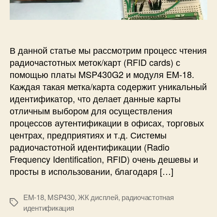
п
и
и
и
с
П
с
и
о
и
д
к
В данной статье мы рассмотрим процесс чтения
л
радиочастотных меток/карт (RFID cards) с
ю
помощью платы MSP430G2 и модуля EM-18.
ч
Каждая такая метка/карта содержит уникальный
е
идентификатор, что делает данные карты
н
отличным выбором для осуществления
и
е
процессов аутентификации в офисах, торговых
м
центрах, предприятиях и т.д. Системы
о
радиочастотной идентификации (Radio
д
Frequency Identification, RFID) очень дешевы и
у
просты в использовании, благодаря […]
л
я
ч
EM-18
,
MSP430
,
ЖК дисплей
,
радиочастотная
М
т
идентификация
е