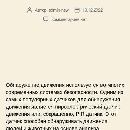
0
5
Автор:
admin-new
10.12.2022
А
Д
к
в
а
к
Комментариев
нет
M
т
т
з
S
о
а
а
P
р
з
п
4
з
а
и
3
а
п
с
0
п
и
и
G
и
с
П
2
с
и
о
L
и
д
a
к
Обнаружение движения используется во многих
u
л
современных системах безопасности. Одним из
n
ю
самых популярных датчиков для обнаружения
c
ч
h
движения является пироэлектрический датчик
е
p
движения или, сокращенно, PIR датчик. Этот
н
a
датчик способен обнаруживать движения
и
d
е
людей и животных на основе анализа