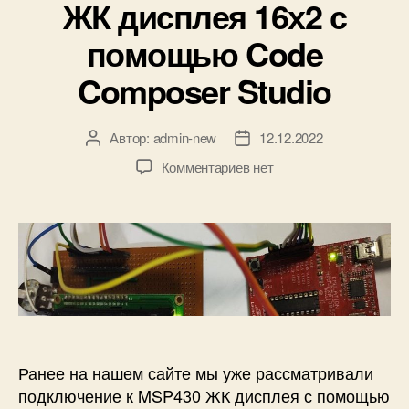
ЖК дисплея 16х2 с
и
к
помощью Code
и
Composer Studio
Автор:
admin-new
12.12.2022
А
Д
в
а
к
Комментариев
нет
т
т
з
о
а
а
р
з
п
з
а
и
а
п
с
п
и
и
и
с
П
с
и
о
и
д
к
Ранее на нашем сайте мы уже рассматривали
л
подключение к MSP430 ЖК дисплея с помощью
ю