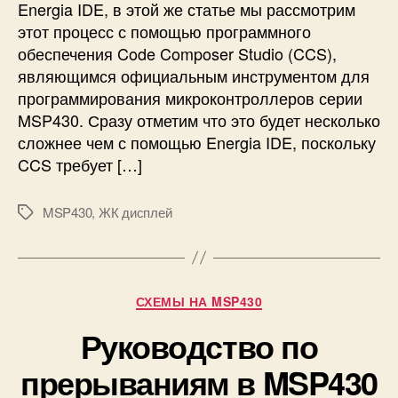
Energia IDE, в этой же статье мы рассмотрим
ч
этот процесс с помощью программного
е
обеспечения Code Composer Studio (CCS),
н
являющимся официальным инструментом для
и
е
программирования микроконтроллеров серии
к
MSP430. Сразу отметим что это будет несколько
M
сложнее чем с помощью Energia IDE, поскольку
S
CCS требует […]
P
4
MSP430
,
ЖК дисплей
3
М
0
е
Ж
т
К
к
д
и
Р
СХЕМЫ НА MSP430
и
у
с
Руководство по
б
п
р
прерываниям в MSP430
л
и
е
к