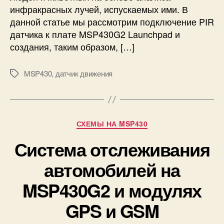
P
инфракрасных лучей, испускаемых ими. В
I
данной статье мы рассмотрим подключение PIR
R
датчика к плате MSP430G2 Launchpad и
д
создания, таким образом, […]
а
т
ч
MSP430
,
датчик движения
М
и
е
к
т
а
к
д
и
Р
СХЕМЫ НА MSP430
в
у
и
Система отслеживания
б
ж
р
е
автомобилей на
и
н
к
MSP430G2 и модулях
и
и
я
GPS и GSM
к
п