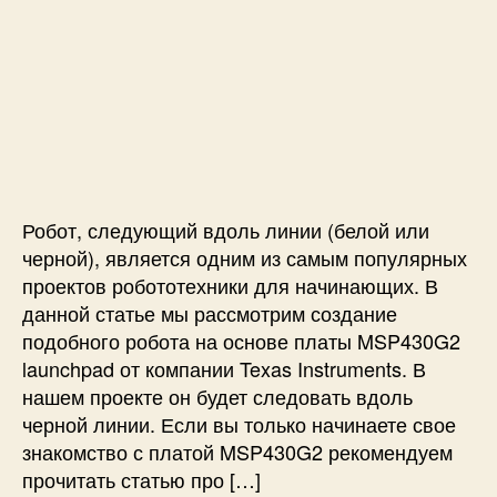
з
о
а
M
а
р
з
S
п
з
а
P
и
а
п
4
с
п
и
3
и
и
с
0
С
с
и
G
л
и
2
е
и
д
Робот, следующий вдоль линии (белой или
м
у
черной), является одним из самым популярных
о
ю
проектов робототехники для начинающих. В
д
щ
данной статье мы рассмотрим создание
у
и
л
подобного робота на основе платы MSP430G2
й
я
launchpad от компании Texas Instruments. В
в
х
д
нашем проекте он будет следовать вдоль
G
о
черной линии. Если вы только начинаете свое
P
л
знакомство с платой MSP430G2 рекомендуем
S
ь
прочитать статью про […]
и
л