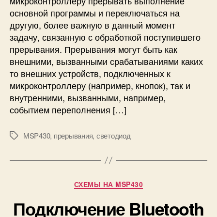
микроконтроллеру прерывать выполнение
p
с
основной программы и переключаться на
o
т
s
другую, более важную в данный момент
в
e
о
задачу, связанную с обработкой поступившего
r
п
прерывания. Прерывания могут быть как
S
о
внешними, вызванными срабатываниями каких
t
п
то внешних устройств, подключенных к
u
р
микроконтроллеру (например, кнопок), так и
d
е
внутренними, вызванными, например,
i
р
o
событием переполнения […]
ы
в
а
MSP430
,
прерывания
,
светодиод
М
н
е
и
т
я
к
м
и
Р
СХЕМЫ НА MSP430
в
у
M
Подключение Bluetooth
б
S
р
P