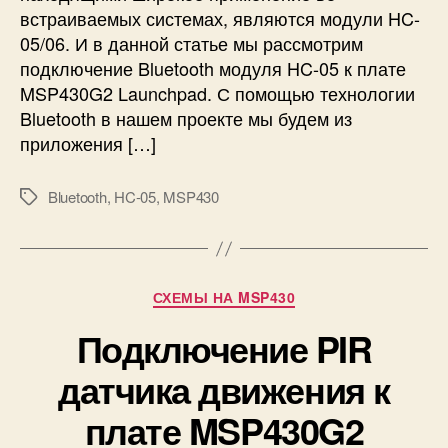
d
встраиваемых системах, являются модули HC-
и
i
е
05/06. И в данной статье мы рассмотрим
o
B
подключение Bluetooth модуля HC-05 к плате
l
MSP430G2 Launchpad. С помощью технологии
u
Bluetooth в нашем проекте мы будем из
e
приложения […]
t
o
o
Bluetooth
,
HC-05
,
MSP430
М
t
е
h
т
м
к
о
и
Р
СХЕМЫ НА MSP430
д
у
у
Подключение PIR
б
л
р
я
датчика движения к
и
H
к
плате MSP430G2
C
и
-