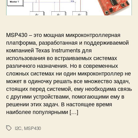
п
и
и
и
с
С
с
и
в
и
я
з
MSP430 – это мощная микроконтроллерная
ь
платформа, разработанная и поддерживаемой
п
компанией Texas Instruments для
о
использования во встраиваемых системах
и
различного назначения. Но в современных
н
сложных системах ни один микроконтроллер не
т
е
может в одиночку решать все множество задач,
р
стоящих перед системой, ему необходима связь
ф
с другими устройствами, помогающими ему в
е
решении этих задач. В настоящее время
й
наиболее популярными […]
с
у
I
I2C
,
MSP430
М
2
е