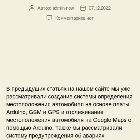
л
Автор:
admin-new
07.12.2022
А
Д
а
в
а
т
к
Комментариев
нет
т
т
е
з
о
а
M
а
р
з
S
п
з
а
P
и
а
п
4
с
п
и
3
и
и
с
0
С
с
и
G
и
и
2
с
т
В предыдущих статьях на нашем сайте мы уже
е
рассматривали создание системы определения
м
местоположения автомобиля на основе платы
а
Arduino, GSM и GPS и отслеживание
о
местоположения автомобиля на Google Maps с
т
помощью Arduino. Также мы рассматривали
с
л
систему предупреждения об авариях