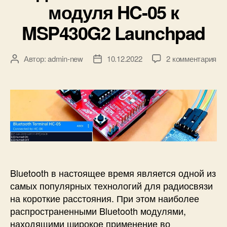
модуля HC-05 к
и
4
к
3
MSP430G2 Launchpad
и
0
н
а
к
Автор:
admin-new
10.12.2022
2 комментария
А
Д
C
з
в
а
o
а
т
т
d
п
о
а
e
и
р
з
C
с
з
а
o
и
а
п
m
П
п
и
p
о
и
с
o
д
с
и
s
к
и
Bluetooth в настоящее время является одной из
e
л
самых популярных технологий для радиосвязи
r
ю
на короткие расстояния. При этом наиболее
S
ч
распространенными Bluetooth модулями,
t
е
u
находящими широкое применение во
н