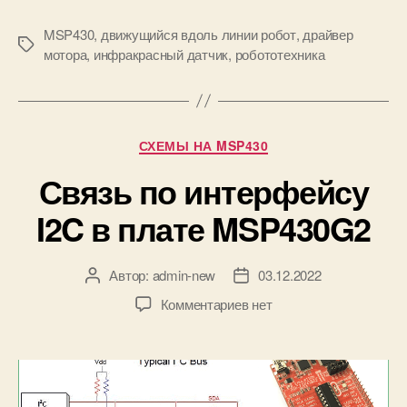
G
и
S
MSP430
,
движущийся вдоль линии робот
,
драйвер
н
М
M
мотора
,
инфракрасный датчик
,
робототехника
и
е
и
т
р
к
о
и
б
Р
СХЕМЫ НА MSP430
о
у
т
Связь по интерфейсу
б
н
р
I2C в плате MSP430G2
а
и
M
к
S
и
P
Автор:
admin-new
03.12.2022
А
Д
4
в
а
к
Комментариев
нет
3
т
т
з
0
о
а
а
G
р
з
п
2
з
а
и
а
п
с