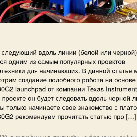
л
с
е
и
д
у
ю
и
 следующий вдоль линии (белой или черной)
й
тся одним из самым популярных проектов
в
д
отехники для начинающих. В данной статье 
о
отрим создание подобного робота на основе
л
G2 launchpad от компании Texas Instrument
ь
проекте он будет следовать вдоль черной л
л
и
ы только начинаете свое знакомство с плат
н
0G2 рекомендуем прочитать статью про […]
и
и
р
430
,
движущийся вдоль линии робот
,
драйвер мотора
,
инфрак