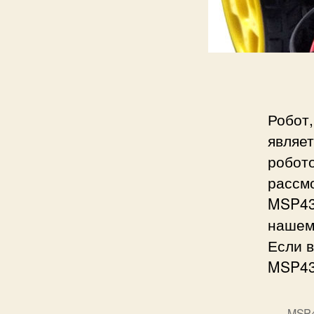
и
с
и
Робот,
являе
робот
рассм
MSP430
нашем 
Если в
MSP43
MSP