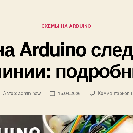
Р
СХЕМЫ НА ARDUINO
у
б
на Arduino сл
р
и
к
линии: подробн
и
к
Автор:
admin-new
15.04.2026
Комментариев
н
А
Д
з
а
а
т
п
а
и
з
с
а