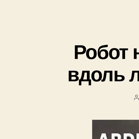
Робот 
вдоль 
в
т
о
р
з