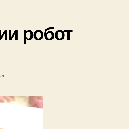
ии робот
ет