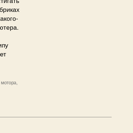
тигать
абриках
акого-
ютера.
ипу
ет
 мотора
,