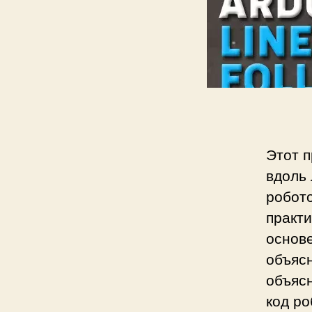
а
п
и
с
и
Этот п
вдоль
робото
практи
основе
объясн
объяс
код ро