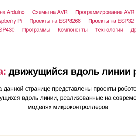
на Arduino
Схемы на AVR
Программирование AVR
pberry Pi
Проекты на ESP8266
Проекты на ESP32
SP430
Программы
Компоненты
Технологии
Д
а:
движущийся вдоль линии 
а данной странице представлены проекты робото
ущихся вдоль линии, реализованные на соврем
моделях микроконтроллеров