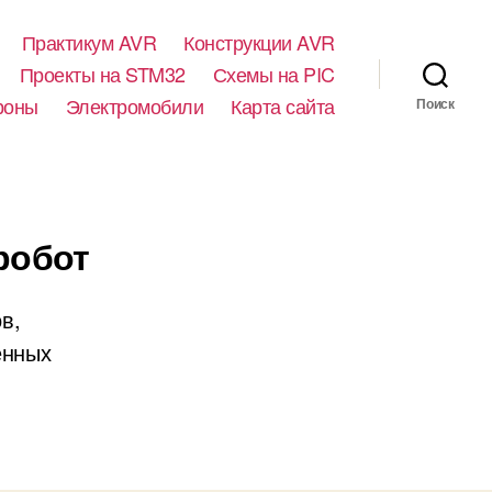
Практикум AVR
Конструкции AVR
Проекты на STM32
Схемы на PIC
роны
Электромобили
Карта сайта
Поиск
робот
в,
енных