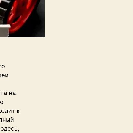
го
деи
та на
го
одит к
олный
 здесь,