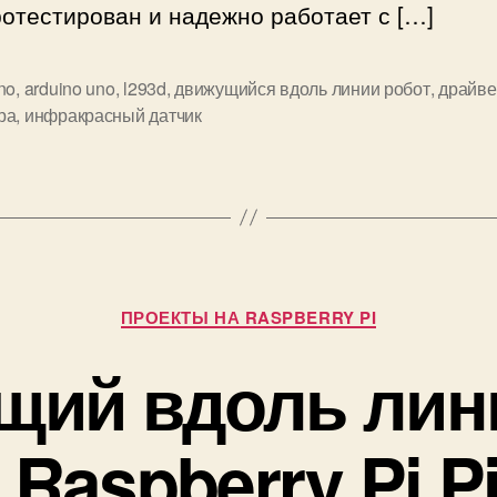
отестирован и надежно работает с […]
у
ю
no
,
arduino uno
,
l293d
,
движущийся вдоль линии робот
,
драйве
и
ра
,
инфракрасный датчик
й
в
д
о
л
ь
л
Р
и
ПРОЕКТЫ НА RASPBERRY PI
у
н
б
ий вдоль лин
и
р
и
и
:
к
 Raspberry Pi P
п
и
о