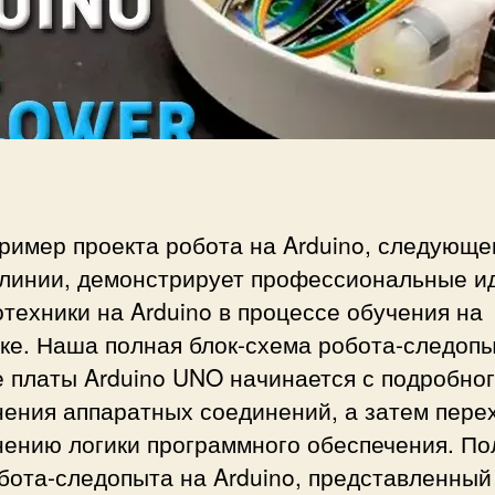
и
п
Р
и
о
с
б
и
о
т
н
а
A
ример проекта робота на Arduino, следующе
r
 линии, демонстрирует профессиональные и
d
u
техники на Arduino в процессе обучения на
i
ке. Наша полная блок-схема робота-следопы
n
 платы Arduino UNO начинается с подробно
o
ения аппаратных соединений, а затем перех
с
л
нению логики программного обеспечения. П
е
бота-следопыта на Arduino, представленный
д