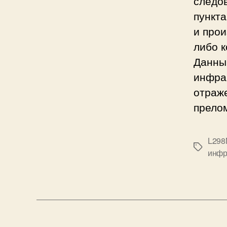
следов
пункта
и прои
либо к
Данны
инфрак
отраж
прело
L298
М
инфр
е
т
к
и