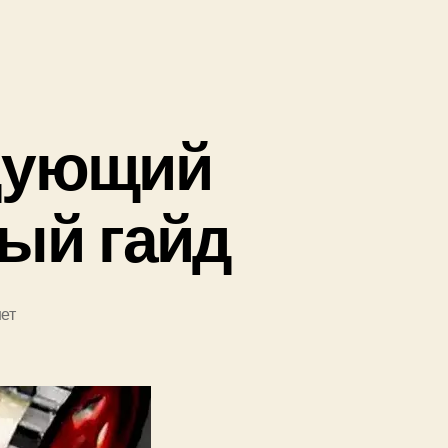
едующий
ый гайд
ет