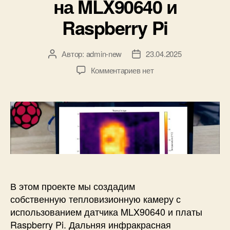
на MLX90640 и
и
и
к
Raspberry Pi
к
и
а
п
о
Автор:
admin-new
23.04.2025
А
Д
т
в
а
к
Комментариев
нет
о
т
т
з
к
о
а
а
а
р
з
п
P
з
а
и
M
а
п
с
W
п
и
и
3
и
с
Т
9
с
и
е
0
и
п
1
л
В этом проекте мы создадим
к
о
собственную тепловизионную камеру с
E
в
использованием датчика MLX90640 и платы
S
и
P
Raspberry Pi. Дальняя инфракрасная
з