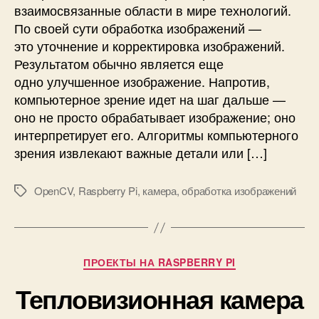
взаимосвязанные области в мире технологий.
в
По своей сути обработка изображений —
а
н
это уточнение и корректировка изображений.
и
Результатом обычно является еще
е
одно улучшенное изображение. Напротив,
л
компьютерное зрение идет на шаг дальше —
и
оно не просто обрабатывает изображение; оно
ц
интерпретирует его. Алгоритмы компьютерного
и
зрения извлекают важные детали или […]
г
л
а
OpenCV
,
Raspberry Pi
,
камера
,
обработка изображений
М
з
е
с
т
п
к
о
и
Р
ПРОЕКТЫ НА RASPBERRY PI
м
у
о
Тепловизионная камера
б
щ
р
ь