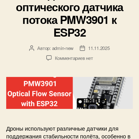
N
оптического датчика
и
T
к
потока PMW3901 к
O
и
:
ESP32
п
л
а
Автор:
admin-new
11.11.2025
А
Д
т
в
а
а
к
Комментариев
нет
т
т
c
з
о
а
к
а
р
з
а
п
з
а
м
и
а
п
е
с
п
и
р
и
и
с
о
П
с
и
й
о
и
,
д
п
к
Дроны используют различные датчики для
р
л
поддержания стабильности полёта, особенно в
о