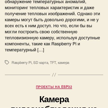
обнаружение температурных аномалий,
и
мониторинг тепловых характеристик и даже
з
получение тепловых изображений. Однако эти
и
камеры могут быть довольно дорогими, и не у
о
н
всех есть к ним доступ. Но что, если бы вы
н
могли построить свою собственную
а
тепловизионную камеру, используя доступные
я
компоненты, такие как Raspberry Pi и
к
температурный […]
а
м
е
Raspberry Pi
,
SD карта
,
TFT
,
камера
М
р
е
а
т
н
к
а
и
Р
ПРОЕКТЫ НА ESP32
R
у
a
Камера
б
s
р
p
и