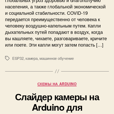
e
е
населения, а также глобальной экономической
r
н
r
и социальной стабильности. COVID-19
и
y
е
передается преимущественно от человека к
P
м
человеку воздушно-капельным путем. Капли
i
а
дыхательных путей попадают в воздух, когда
и
с
вы кашляете, чихаете, разговариваете, кричите
и
о
или поете. Эти капли могут затем попасть […]
х
к
р
н
е
а
ESP32
,
камера
,
машинное обучение
М
ш
л
е
е
и
т
н
ц
к
и
а
и
Р
СХЕМЫ НА ARDUINO
я
х
у
с
Слайдер камеры на
б
п
р
о
Arduino для
и
м
к
о