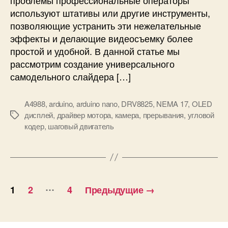
е
используют штативы или другие инструменты,
р
позволяющие устранить эти нежелательные
ы
эффекты и делающие видеосъемку более
н
простой и удобной. В данной статье мы
а
рассмотрим создание универсального
A
самодельного слайдера […]
r
d
u
A4988
,
arduino
,
arduino nano
,
DRV8825
,
NEMA 17
,
OLED
i
дисплей
,
драйвер мотора
,
камера
,
прерывания
,
угловой
М
n
кодер
,
шаговый двигатель
е
o
т
д
к
л
и
я
П
в
…
1
2
4
Предыдущие
→
и
а
д
е
г
о