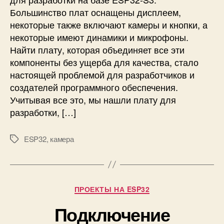
о
Большинство плат оснащены дисплеем,
р
некоторые также включают камеры и кнопки, а
а
некоторые имеют динамики и микрофоны.
б
Найти плату, которая объединяет все эти
о
т
компоненты без ущерба для качества, стало
ы
настоящей проблемой для разработчиков и
с
создателей программного обеспечения.
A
Учитывая все это, мы нашли плату для
d
разработки, […]
a
f
r
ESP32
,
камера
М
u
е
i
т
t
к
M
и
Р
ПРОЕКТЫ НА ESP32
E
у
M
Подключение
б
E
р