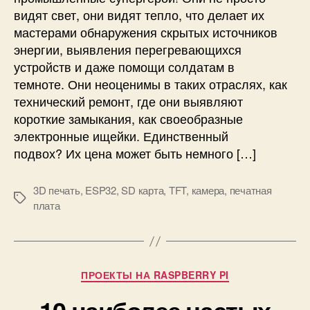
и
видят свет, они видят тепло, что делает их
з
мастерами обнаружения скрытых источников
о
энергии, выявления перегревающихся
р
н
устройств и даже помощи солдатам в
а
темноте. Они неоценимы в таких отраслях, как
E
технический ремонт, где они выявляют
S
короткие замыкания, как своеобразные
P
электронные ищейки. Единственный
3
подвох? Их цена может быть немного […]
2
и
д
3D печать
,
ESP32
,
SD карта
,
TFT
,
камера
,
печатная
М
а
плата
е
т
т
ч
к
и
и
к
Р
ПРОЕКТЫ НА RASPBERRY PI
е
у
M
10 наиболее частых
б
L