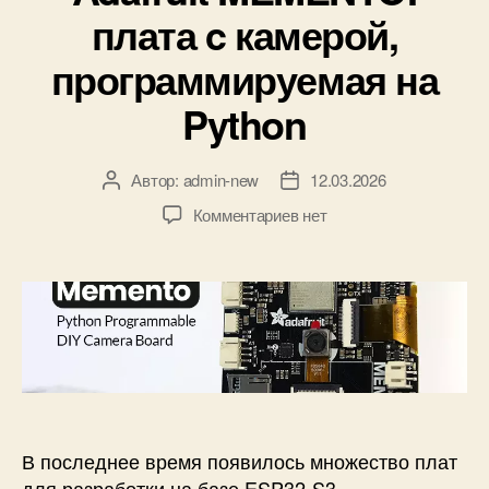
к
плата c камерой,
и
программируемая на
Python
Автор:
admin-new
12.03.2026
А
Д
в
а
к
Комментариев
нет
т
т
з
о
а
а
р
з
п
з
а
и
а
п
с
п
и
и
и
с
Н
с
и
а
и
ч
а
В последнее время появилось множество плат
л
для разработки на базе ESP32-S3.