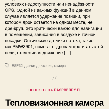
ю
условиях недоступности или ненадёжности
г
ч
GPS. Одной из важных функций в данном
р
е
а
случае является удержание позиции, при
н
м
котором дрон остаётся на одном месте, не
и
м
е
дрейфуя. Это критически важно для навигации
и
о
в помещении, зависания в воздухе и точной
р
п
посадки. Оптические датчики потока, такие
у
т
как PMW3901, помогают дронам достигать этой
е
и
цели, отслеживая движение […]
м
ч
а
е
я
с
ESP32
,
датчик движения
,
камера
М
н
к
е
а
о
т
P
г
к
y
о
и
Р
t
ПРОЕКТЫ НА RASPBERRY PI
д
у
h
а
Тепловизионная камера
б
o
т
р
n
ч