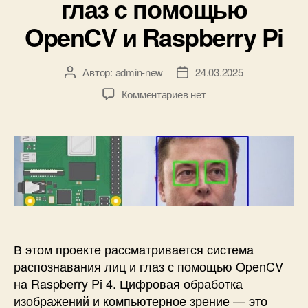
глаз с помощью
и
4
к
0
OpenCV и Raspberry Pi
и
и
R
a
Автор:
admin-new
24.03.2025
А
Д
s
в
а
к
Комментариев
нет
p
т
т
з
b
о
а
а
e
р
з
п
r
з
а
и
r
а
п
с
y
п
и
и
P
и
с
Р
i
с
и
а
и
с
п
В этом проекте рассматривается система
о
распознавания лиц и глаз с помощью OpenCV
з
на Raspberry Pi 4. Цифровая обработка
н
изображений и компьютерное зрение — это
а