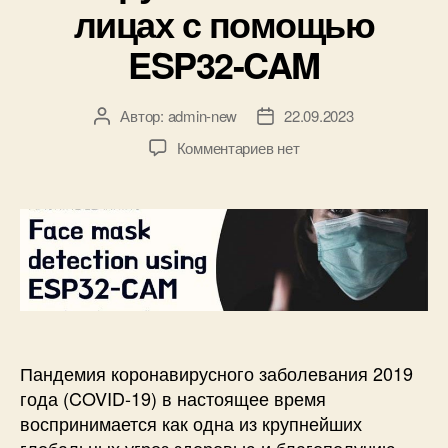
лицах с помощью
р
и
и
к
ESP32-CAM
и
и
с
п
Автор:
admin-new
22.09.2023
А
Д
о
в
а
л
к
Комментариев
нет
т
т
ь
з
о
а
з
а
р
з
о
п
з
а
в
и
а
п
а
с
п
и
н
и
и
с
и
О
с
и
и
б
и
R
н
a
а
Пандемия коронавирусного заболевания 2019
s
р
года (COVID-19) в настоящее время
p
у
воспринимается как одна из крупнейших
b
ж
глобальных угроз здоровью и благополучию