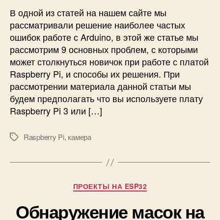
а
В одной из статей на нашем сайте мы
и
рассматривали решение наиболее частых
б
ошибок работе с Arduino, в этой же статье мы
о
рассмотрим 9 основных проблем, с которыми
л
может столкнуться новичок при работе с платой
е
Raspberry Pi, и способы их решения. При
е
ч
рассмотрении материала данной статьи мы
а
будем предполагать что вы используете плату
с
Raspberry Pi 3 или […]
т
ы
Raspberry Pi
,
камера
М
х
е
о
т
ш
к
и
и
б
Р
ПРОЕКТЫ НА ESP32
о
у
Обнаружение масок на
к
б
п
р