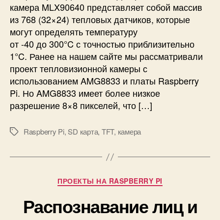
3
камера MLX90640 представляет собой массив
и
2
из 768 (32×24) тепловых датчиков, которые
о
н
могут определять температуру
н
от -40 до 300°C с точностью приблизительно
а
1°C. Ранее на нашем сайте мы рассматривали
я
проект тепловизионной камеры с
к
использованием AMG8833 и платы Raspberry
а
Pi. Но AMG8833 имеет более низкое
м
разрешение 8×8 пикселей, что […]
е
р
а
Raspberry Pi
,
SD карта
,
TFT
,
камера
М
н
е
а
т
M
к
L
и
Р
ПРОЕКТЫ НА RASPBERRY PI
X
у
9
Распознавание лиц и
б
0
р
6