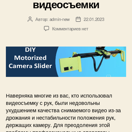
видеосъемки
и
щ
ь
ю
Автор:
admin-new
22.01.2023
А
Д
E
в
а
к
Комментариев
нет
S
т
т
з
P
о
а
а
3
р
з
п
2
з
а
и
-
а
п
с
C
п
и
и
A
и
с
С
M
с
и
л
и
а
й
Наверняка многие из вас, кто использовал
д
видеосъемку с рук, были недовольны
е
ухудшением качества снимаемого видео из-за
р
дрожания и нестабильности положения рук,
к
держащих камеру. Для преодоления этой
а
проблемы профессиональные операторы
м