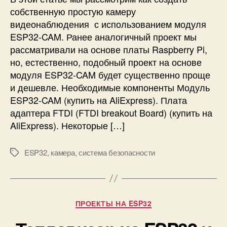
в
собственную простую камеру
3
и
с
видеонаблюдения с использованием модуля
д
в
ESP32-CAM. Ранее аналогичный проект мы
е
о
о
рассматривали на основе платы Raspberry Pi,
и
н
но, естественно, подобный проект на основе
м
а
модуля ESP32-CAM будет существенно проще
и
б
и дешевле. Необходимые компоненты Модуль
р
л
ESP32-CAM (купить на AliExpress). Плата
у
ю
к
адаптера FTDI (FTDI breakout Board) (купить на
д
а
AliExpress). Некоторые […]
е
м
н
и
и
ESP32
,
камера
,
система безопасности
М
я
е
н
т
а
к
E
и
Р
S
ПРОЕКТЫ НА ESP32
у
P
б
3