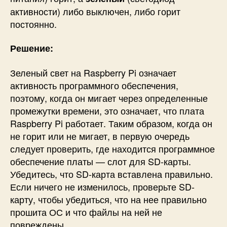
и
активности) либо выключен, либо горит
и
постоянно.
R
a
Решение:
s
p
Зеленый свет на Raspberry Pi означает
b
e
активность программного обеспечения,
r
поэтому, когда он мигает через определенные
r
промежутки времени, это означает, что плата
y
Raspberry Pi работает. Таким образом, когда он
P
не горит или не мигает, в первую очередь
i
следует проверить, где находится программное
и
обеспечение платы — слот для SD-карты.
и
х
Убедитесь, что SD-карта вставлена ​​правильно.
р
Если ничего не изменилось, проверьте SD-
е
карту, чтобы убедиться, что на нее правильно
ш
прошита ОС и что файлы на ней не
е
повреждены.