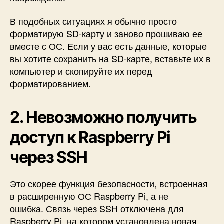
н
и
В подобных ситуациях я обычно
просто
я
форматирую SD-карту и заново прошиваю ее
вместе с ОС
. Если у вас есть данные, которые
вы хотите сохранить на SD-карте, вставьте их в
компьютер и скопируйте их перед
форматированием.
2. Невозможно получить
доступ к Raspberry Pi
через SSH
Это скорее функция безопасности, встроенная
в расширенную ОС Raspberry Pi, а не
ошибка.
Связь через SSH отключена для
Raspberry Pi, на котором установлена ​​новая