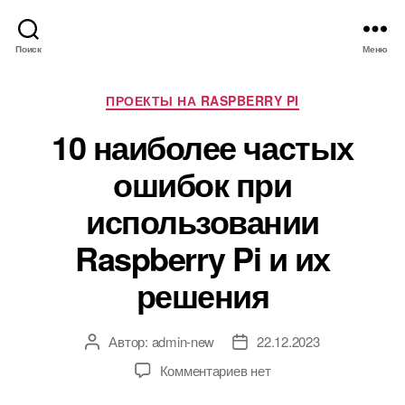
Поиск
Меню
Р
ПРОЕКТЫ НА RASPBERRY PI
у
10 наиболее частых
б
р
ошибок при
и
к
использовании
и
Raspberry Pi и их
решения
Автор:
admin-new
22.12.2023
А
Д
в
а
к
Комментариев
нет
т
т
з
о
а