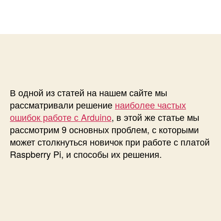
а
р
з
п
з
а
и
а
п
с
п
и
и
и
с
1
с
и
0
и
н
а
В одной из статей на нашем сайте мы
и
рассматривали решение
наиболее частых
б
ошибок работе с Arduino
, в этой же статье мы
о
рассмотрим 9 основных проблем, с которыми
л
может столкнуться новичок при работе с платой
е
Raspberry Pi, и способы их решения.
е
ч
а
с
т
ы
х