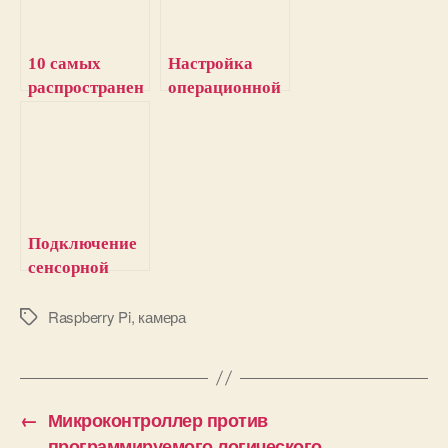
10 самых
Настройка
распространен
операционной
ных ошибок
системы для
при работе с
работы с
Arduino
Raspberry Pi
Подключение
сенсорной
клавиатуры к
Raspberry Pi
Raspberry Pi
,
камера
М
е
т
к
и
←
Микроконтроллер против
программируемого логического