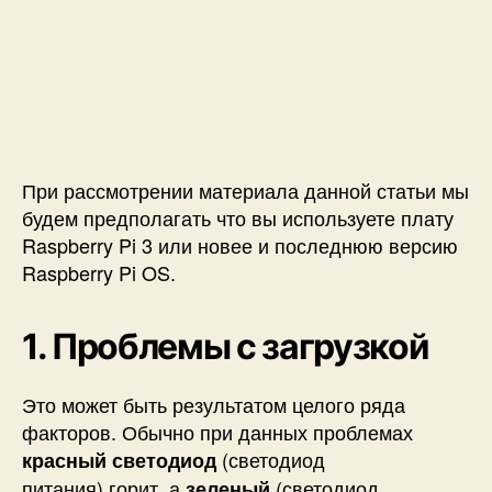
о
ш
и
б
о
к
п
При рассмотрении материала данной статьи мы
р
и
будем предполагать что вы используете плату
и
Raspberry Pi 3 или новее и последнюю версию
с
Raspberry Pi OS.
п
о
л
1. Проблемы с загрузкой
ь
з
Это может быть результатом целого ряда
о
факторов. Обычно при данных проблемах
в
а
(светодиод
красный светодиод
н
питания
)
горит, а
(светодиод
зеленый