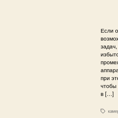
и
Если о
возмож
задач,
избыто
проме
аппара
при э
чтобы 
в […]
каме
М
е