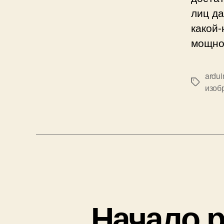
лиц да
какой
мощно
ardui
М
изоб
е
т
к
и
Начало р