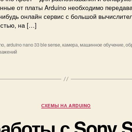
й
нные от платы Arduino необходимо передава
с
-нибудь онлайн сервис с большой вычислите
п
стью, на […]
о
м
о
no
,
arduino nano 33 ble sense
,
камера
,
машинное обучение
,
об
ражений
ь
ю
A
r
d
u
i
Р
n
СХЕМЫ НА ARDUINO
у
o
б
аботы с Sony 
и
р
м
и