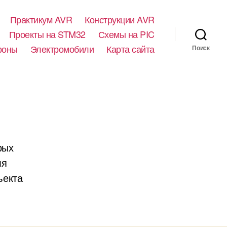
Практикум AVR
Конструкции AVR
Проекты на STM32
Схемы на PIC
роны
Электромобили
Карта сайта
Поиск
рых
ля
ъекта