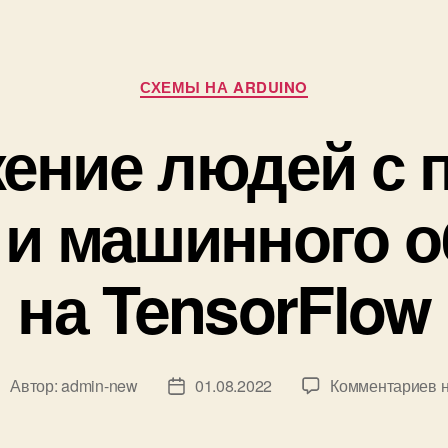
Р
СХЕМЫ НА ARDUINO
у
б
ение людей с
р
и
к
 и машинного 
и
на TensorFlow
к
Автор:
admin-new
01.08.2022
Комментариев
н
А
Д
з
а
а
т