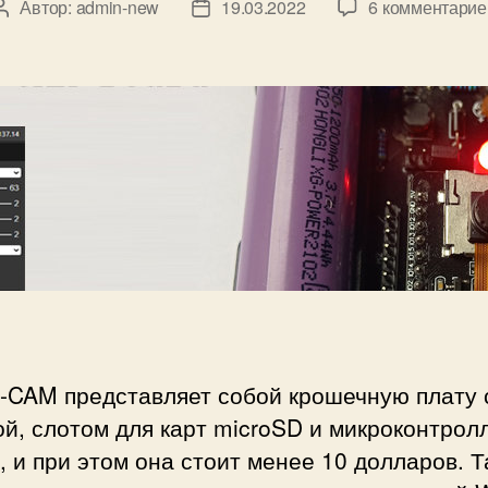
Автор:
admin-new
19.03.2022
6 комментарие
А
Д
т
в
а
в
т
т
о
о
а
д
р
з
л
з
а
я
а
п
н
п
и
а
и
с
ч
с
и
и
и
н
а
ю
и
-CAM представляет собой крошечную плату 
х
й, слотом для карт microSD и микроконтрол
 и при этом она стоит менее 10 долларов. Т