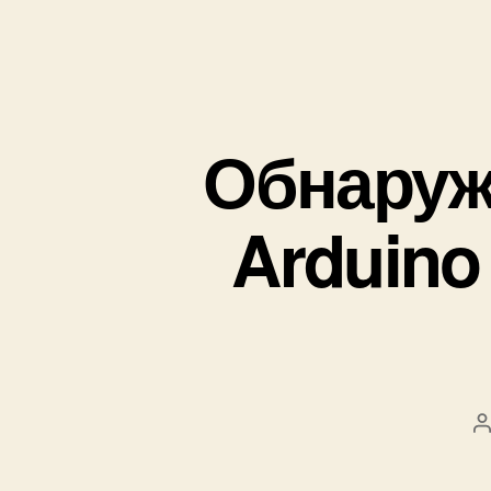
Обнаруж
Arduino
в
т