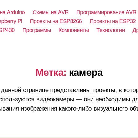
на Arduino
Схемы на AVR
Программирование AVR
pberry Pi
Проекты на ESP8266
Проекты на ESP32
SP430
Программы
Компоненты
Технологии
Д
Метка:
камера
 данной странице представлены проекты, в кото
спользуются видеокамеры — они необходимы д
ывания изображения какого-либо визуального об