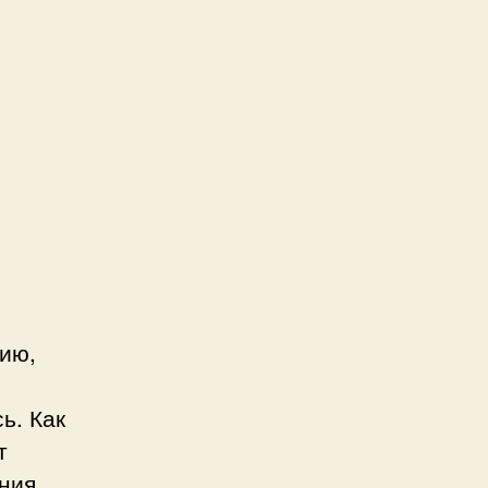
нию,
ь. Как
т
ения