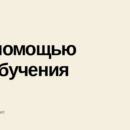
 помощью
обучения
ет