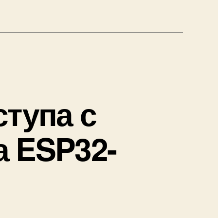
ступа с
а ESP32-