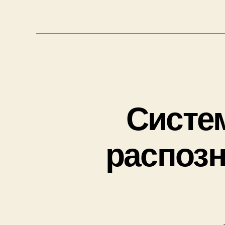
т
к
и
Систем
распозн