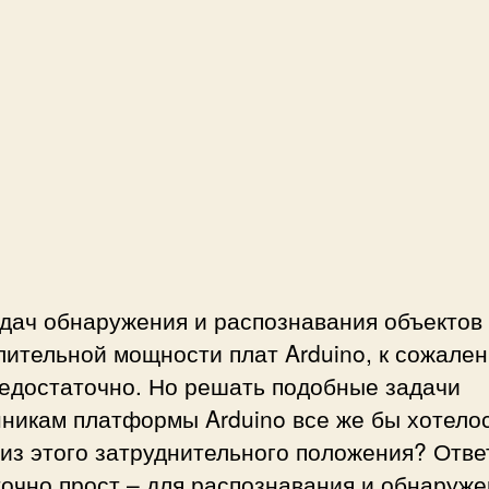
п
а
и
з
с
а
и
п
О
и
б
с
н
и
а
р
у
ж
е
адач обнаружения и распознавания объектов
н
ительной мощности плат Arduino, к сожале
и
е
недостаточно. Но решать подобные задачи
л
никам платформы Arduino все же бы хотелос
ю
из этого затруднительного положения? Отве
д
очно прост – для распознавания и обнаруж
е