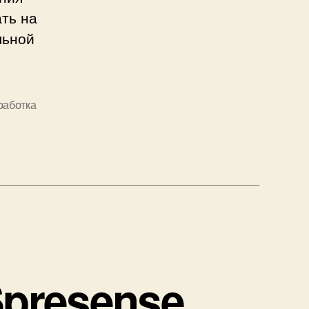
ть на
льной
работка
щ
Spresense