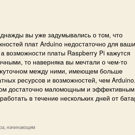
e
л
n
о
s
р
o
а
r
днажды вы уже задумывались о том, что
б
F
ностей плат Arduino недостаточно для ваш
о
l
т
 а возможности платы Raspberry Pi кажутся
o
ы
w
чными, то наверняка вы мечтали о чем-то
с
жуточном между ними, имеющем больше
S
тных ресурсов и возможностей, чем Arduino
o
n
том достаточно маломощным и эффективным
y
работать в течение нескольких дней от бата
S
p
r
e
ра
,
начинающим
s