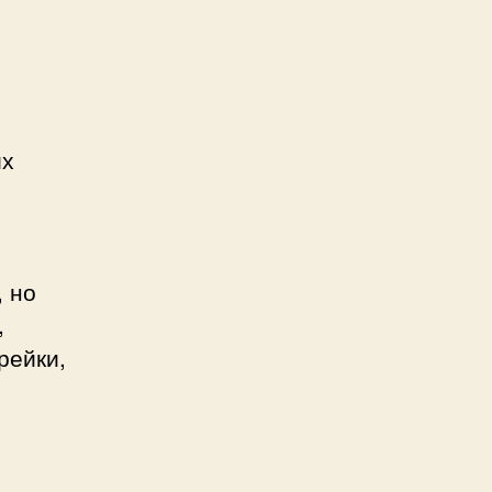
их
, но
,
рейки,