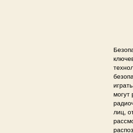
Безопа
ключе
техно
безоп
играт
могут 
радио
лиц, о
рассмо
распо