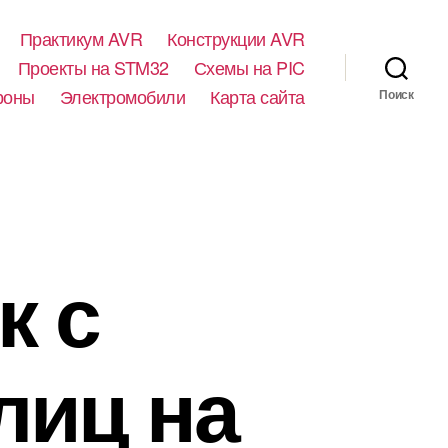
Практикум AVR
Конструкции AVR
Проекты на STM32
Схемы на PIC
роны
Электромобили
Карта сайта
Поиск
к с
лиц на