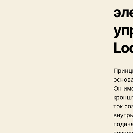
эл
уп
Lo
Принц
основ
Он им
кронш
ток со
внутрь
подач
возвр