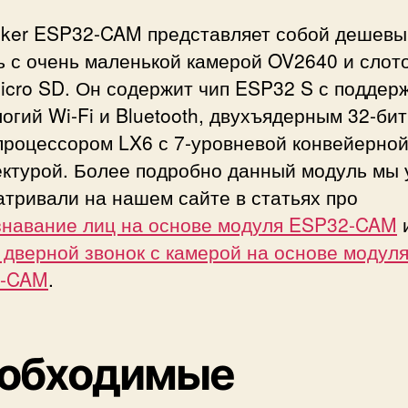
inker ESP32-CAM представляет собой дешевы
ь с очень маленькой камерой OV2640 и слот
icro SD. Он содержит чип ESP32 S с поддер
огий Wi-Fi и Bluetooth, двухъядерным 32-би
процессором LX6 с 7-уровневой конвейерно
ектурой. Более подробно данный модуль мы 
тривали на нашем сайте в статьях про
знавание лиц на основе модуля ESP32-CAM
дверной звонок с камерой на основе модул
2-CAM
.
обходимые