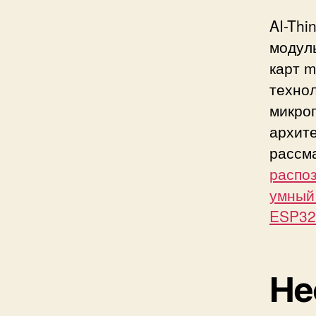
AI-Th
модул
карт m
технол
микро
архит
рассма
распо
умный 
ESP3
Не