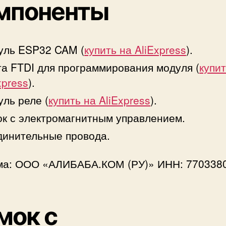
мпоненты
уль ESP32 CAM (
купить на AliExpress
).
а FTDI для программирования модуля (
купит
xpress
).
ль реле (
купить на AliExpress
).
к с электромагнитным управлением.
инительные провода.
ма: ООО «АЛИБАБА.КОМ (РУ)» ИНН: 770338
мок с