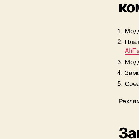
ко
Мод
Плат
AliE
Моду
Замо
Соед
Рекла
За