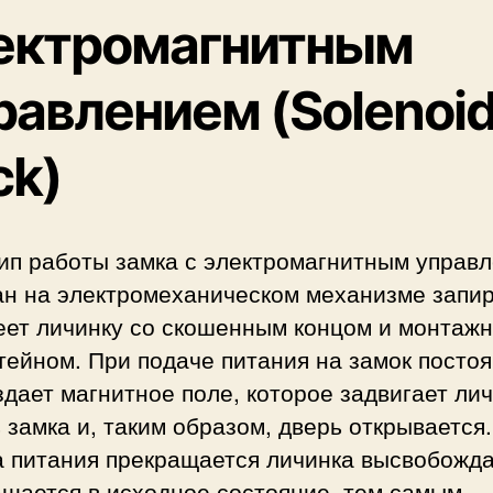
ектромагнитным
равлением (Solenoi
ck)
ип работы замка с электромагнитным управ
ан на электромеханическом механизме запир
еет личинку со скошенным концом и монтаж
тейном. При подаче питания на замок посто
здает магнитное поле, которое задвигает ли
 замка и, таким образом, дверь открывается.
а питания прекращается личинка высвобожда
ащается в исходное состояние, тем самым