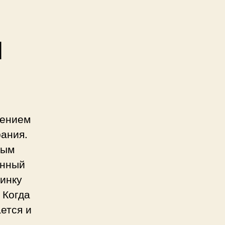
d
лением
ания.
ным
янный
чинку
 Когда
ется и