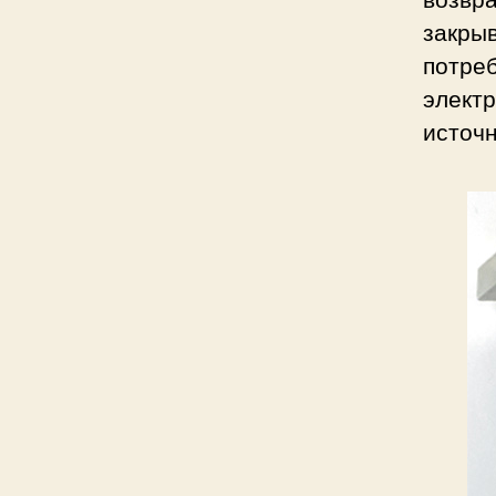
закрыв
потреб
элект
источ