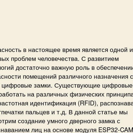
с
и
и
сность в настоящее время является одной и
вых проблем человечества. С развитием
логий достаточно важную роль в обеспечени
асности помещений различного назначения 
ь цифровые замки. Существующие цифровые
работать на различных физических принципа
частотная идентификация (RFID), распознав
тпечатки пальцев и т.д. В данной статье мы
трим создание умного дверного замка с
знаванием лиц на основе модуля ESP32-CAM