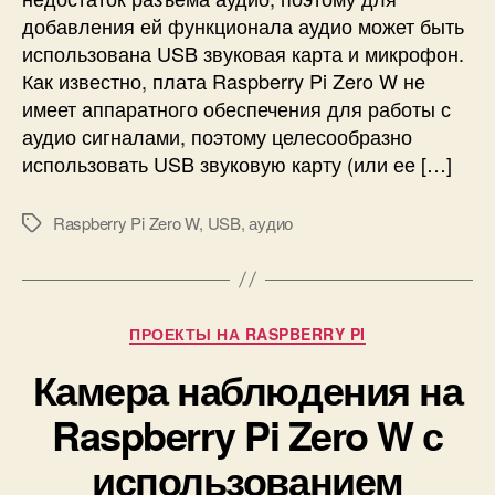
н
ч
добавления ей функционала аудио может быть
н
е
использована USB звуковая карта и микрофон.
ы
н
х
Как известно, плата Raspberry Pi Zero W не
и
б
е
имеет аппаратного обеспечения для работы с
а
U
аудио сигналами, поэтому целесообразно
т
S
использовать USB звуковую карту (или ее […]
а
B
р
а
е
Raspberry Pi Zero W
,
USB
,
аудио
М
у
й
е
д
1
т
и
8
к
о
6
и
у
Р
ПРОЕКТЫ НА RASPBERRY PI
5
с
у
0
Камера наблюдения на
т
б
р
р
Raspberry Pi Zero W с
о
и
й
к
использованием
с
и
т