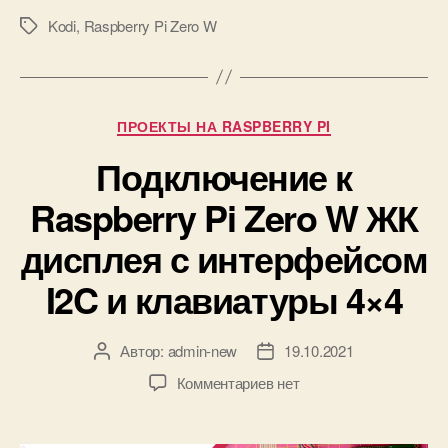
е
Kodi
,
Raspberry Pi Zero W
н
М
т
е
р
т
с
к
и
и
Р
ПРОЕКТЫ НА RASPBERRY PI
с
у
п
Подключение к
б
о
р
Raspberry Pi Zero W ЖК
л
и
ь
к
дисплея с интерфейсом
з
и
о
I2C и клавиатуры 4×4
в
а
н
Автор:
admin-new
19.10.2021
А
Д
и
в
а
е
к
Комментариев
нет
т
т
м
з
о
а
R
а
р
з
a
п