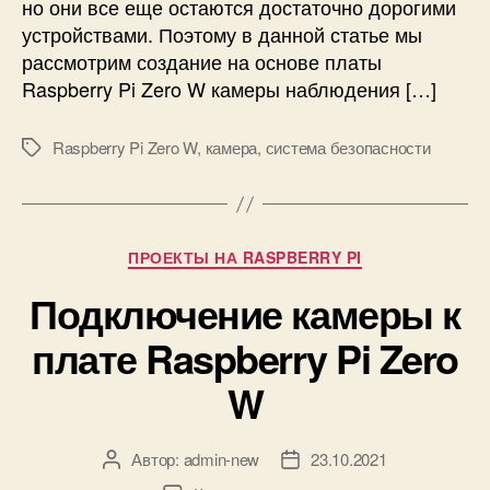
ю
но они все еще остаются достаточно дорогими
y
д
устройствами. Поэтому в данной статье мы
P
е
рассмотрим создание на основе платы
i
н
Z
Raspberry Pi Zero W камеры наблюдения […]
и
e
я
r
Raspberry Pi Zero W
,
камера
,
система безопасности
н
М
o
а
е
W
R
т
a
к
s
и
Р
ПРОЕКТЫ НА RASPBERRY PI
p
у
b
Подключение камеры к
б
e
р
плате Raspberry Pi Zero
r
и
r
к
W
y
и
P
i
Автор:
admin-new
23.10.2021
А
Д
Z
в
а
e