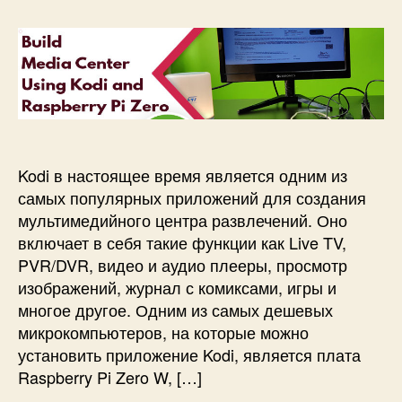
о
а
Z
а
р
з
e
п
з
а
r
и
а
п
o
с
п
и
W
и
и
с
М
с
и
у
и
л
ь
Kodi в настоящее время является одним из
т
самых популярных приложений для создания
и
мультимедийного центра развлечений. Оно
м
включает в себя такие функции как Live TV,
е
PVR/DVR, видео и аудио плееры, просмотр
д
изображений, журнал с комиксами, игры и
и
й
многое другое. Одним из самых дешевых
н
микрокомпьютеров, на которые можно
ы
установить приложение Kodi, является плата
й
Raspberry Pi Zero W, […]
ц