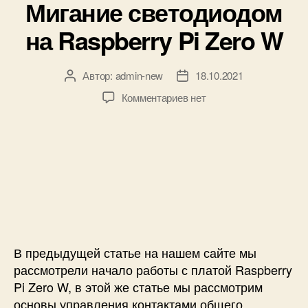
Мигание светодиодом
е
б
а
я
р
т
на Raspberry Pi Zero W
3
и
у
,
к
р
5
и
ы
Автор:
admin-new
18.10.2021
А
Д
д
4
в
а
ю
к
Комментариев
нет
×
т
т
й
з
4
о
а
м
а
р
з
а
п
з
а
к
и
а
п
R
с
п
и
a
и
и
с
s
М
с
и
p
и
и
b
г
e
а
В предыдущей статье на нашем сайте мы
r
н
рассмотрели начало работы с платой Raspberry
r
и
Pi Zero W, в этой же статье мы рассмотрим
y
е
основы управления контактами общего
P