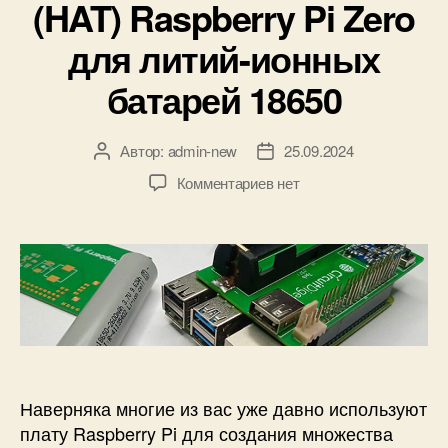
(HAT) Raspberry Pi Zero
и
к
для литий-ионных
и
батарей 18650
Автор:
admin-new
25.09.2024
А
Д
в
а
к
Комментариев
нет
т
т
з
о
а
а
р
з
п
з
а
и
а
п
с
п
и
и
и
с
П
с
и
л
и
а
т
Наверняка многие из вас уже давно используют
а
плату Raspberry Pi для создания множества
р