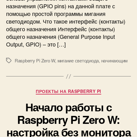
с
i
назначения (GPIO pins) на данной плате с
в
Z
помощью простой программы мигания
е
e
т
светодиодом. Что такое интерфейс (контакты)
r
о
общего назначения Интерфейс (контакты)
o
д
общего назначения (General Purpose Input
W
и
Output, GPIO) – это […]
о
д
Raspberry Pi Zero W
,
мигание светодиода
,
начинающим
о
М
м
е
н
т
а
к
R
и
Р
ПРОЕКТЫ НА RASPBERRY PI
a
у
s
Начало работы с
б
p
р
Raspberry Pi Zero W:
b
и
e
к
настройка без монитора
r
и
r