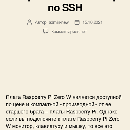
по SSH
y
P
i
Автор:
admin-new
15.10.2021
А
Д
Z
в
а
e
к
Комментариев
нет
т
т
r
з
о
а
o
а
р
з
W
п
з
а
и
а
п
с
п
и
и
и
с
Н
с
и
а
и
ч
а
Плата Raspberry Pi Zero W является доступной
л
по цене и компактной «производной» от ее
о
старшего брата – платы Raspberry Pi. Однако
р
если вы подключите к плате Raspberry Pi Zero
а
W монитор, клавиатуру и мышку, то все это
б