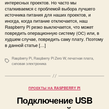
интересных проектов. Но часто мы
а
сталкиваемся с проблемой выбора лучшего
с
источника питания для наших проектов, и
ш
иногда, когда питание отключается, наш
и
р
Raspberry Pi резко выключается, что может
е
повредить операционную систему (ОС) или, в
н
худшем случае, повредить саму плату. Поэтому
и
в данной статье […]
я
(
Raspberry Pi
,
Raspberry Pi Zero W
,
печатная плата
,
H
М
силовая электроника
A
е
T
т
)
к
R
и
a
Р
ПРОЕКТЫ НА RASPBERRY PI
s
у
p
Подключение USB
б
b
р
e
и