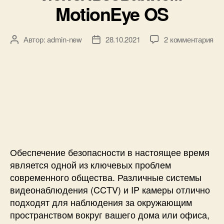
MotionEye OS
в
и
м
к
Автор:
admin-new
28.10.2021
2 комментария
А
Д
и
з
в
а
к
а
т
т
р
п
о
а
о
и
р
з
ф
с
з
а
о
и
а
п
н
К
п
и
а
а
и
с
к
м
с
и
R
е
и
Обеспечение безопасности в настоящее время
a
р
является одной из ключевых проблем
s
а
p
современного общества. Различные системы
н
b
видеонаблюдения (CCTV) и IP камеры отлично
а
e
подходят для наблюдения за окружающим
б
r
пространством вокруг вашего дома или офиса,
л
r