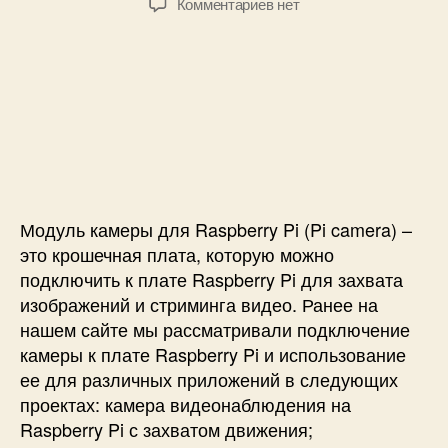
к
Комментариев
нет
т
т
r
з
о
а
o
а
р
з
W
п
з
а
с
и
а
п
и
с
п
и
с
и
и
с
п
П
с
и
о
о
и
л
д
ь
к
Модуль камеры для Raspberry Pi (Pi camera) –
з
л
это крошечная плата, которую можно
о
ю
подключить к плате Raspberry Pi для захвата
в
ч
изображений и стриминга видео. Ранее на
а
е
н
нашем сайте мы рассматривали подключение
н
и
камеры к плате Raspberry Pi и использование
и
е
е
ее для различных приложений в следующих
м
к
проектах: камера видеонаблюдения на
M
а
Raspberry Pi с захватом движения;
o
м