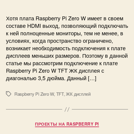
с
и
с
о
и
и
д
н
к
Хотя плата Raspberry Pi Zero W имеет в своем
т
л
составе HDMI выход, позволяющий подключать
е
ю
к ней полноценные мониторы, тем не менее, в
р
ч
условиях, когда пространство ограничено,
ф
е
возникает необходимость подключения к плате
е
н
й
дисплеев меньших размеров. Поэтому в данной
и
с
е
статье мы рассмотрим подключение к плате
о
T
Raspberry Pi Zero W TFT ЖК дисплея с
м
F
диагональю 3,5 дюйма. Данный […]
I
T
2
Ж
C
Raspberry Pi Zero W
,
TFT
,
ЖК дисплей
М
К
и
е
д
к
т
и
л
к
с
а
и
п
Р
ПРОЕКТЫ НА RASPBERRY PI
в
л
у
и