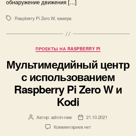
обнаружение движения […]
t
е
i
р
o
Raspberry Pi Zero W
,
камера
ы
М
n
к
е
E
п
т
y
л
к
e
а
и
Р
ПРОЕКТЫ НА RASPBERRY PI
O
т
у
S
е
Мультимедийный центр
б
R
р
с использованием
a
и
s
к
Raspberry Pi Zero W и
p
и
b
Kodi
e
r
r
Автор:
admin-new
21.10.2021
А
Д
y
в
а
P
к
Комментариев
нет
т
т
i
з