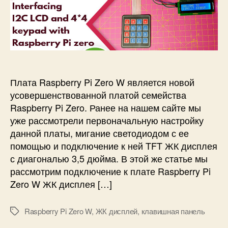
з
а
s
и
а
п
p
с
п
и
b
и
и
с
e
П
с
и
r
о
и
r
д
y
к
Плата Raspberry Pi Zero W является новой
P
л
усовершенствованной платой семейства
i
ю
Raspberry Pi Zero. Ранее на нашем сайте мы
Z
ч
уже рассмотрели первоначальную настройку
e
е
данной платы, мигание светодиодом с ее
r
н
o
помощью и подключение к ней TFT ЖК дисплея
и
W
е
с диагональю 3,5 дюйма. В этой же статье мы
и
к
рассмотрим подключение к плате Raspberry Pi
K
R
Zero W ЖК дисплея […]
o
a
d
s
i
Raspberry Pi Zero W
,
ЖК дисплей
,
клавишная панель
М
p
е
b