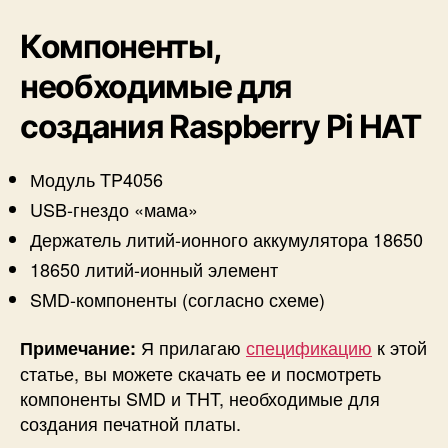
8
6
Компоненты,
5
0
необходимые для
создания Raspberry Pi HAT
Модуль TP4056
USB-гнездо «мама»
Держатель литий-ионного аккумулятора 18650
18650 литий-ионный элемент
SMD-компоненты (согласно схеме)
Я прилагаю
спецификацию
к этой
Примечание:
статье, вы можете скачать ее и посмотреть
компоненты SMD и THT, необходимые для
создания печатной платы.