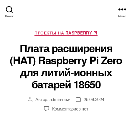
Поиск
Меню
Р
ПРОЕКТЫ НА RASPBERRY PI
у
Плата расширения
б
р
(HAT) Raspberry Pi Zero
и
к
для литий-ионных
и
батарей 18650
Автор:
admin-new
25.09.2024
А
Д
в
а
к
Комментариев
нет
т
т
з
о
а
а
р
з
п
з
а