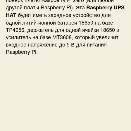
T
другой платы Raspberry Pi). Эта
Raspberry UPS
)
будет иметь зарядное устройство для
HAT
R
одной литий-ионной батареи 18650 на базе
a
TP4056, держатель для одной ячейки 18650 и
s
усилитель на базе MT3608, который увеличит
p
входное напряжение до 5 В для питания
b
Raspberry Pi.
e
r
r
y
P
i
Z
e
r
o
д
л
я