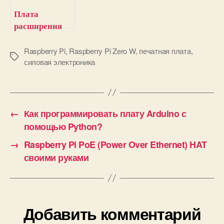
Плата
расширения
(HAT) LoRa
для Raspberry
Raspberry Pi
,
Raspberry Pi Zero W
,
печатная плата
,
М
силовая электроника
Pi и связь с
е
Arduino по
т
технологии
к
LoRa
и
←
Как программировать плату Arduino с
помощью Python?
→
Raspberry Pi PoE (Power Over Ethernet) HAT
своими руками
Добавить комментарий