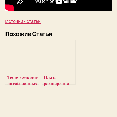
Источник статьи
Похожие Статьи
Тестер емкости
Плата
литий-ионных
расширения
батарей 18650
(HAT) на
на Arduino
Raspberry Pi
для
управления
двигателями