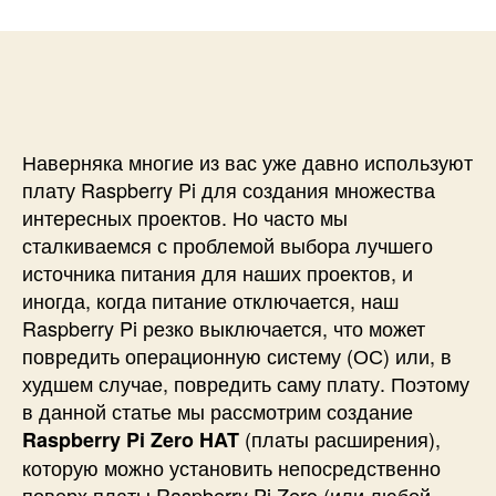
и
а
п
с
п
и
и
и
с
П
с
и
л
и
а
т
Наверняка многие из вас уже давно используют
а
плату Raspberry Pi для создания множества
р
интересных проектов. Но часто мы
а
сталкиваемся с проблемой выбора лучшего
с
источника питания для наших проектов, и
ш
иногда, когда питание отключается, наш
и
р
Raspberry Pi резко выключается, что может
е
повредить операционную систему (ОС) или, в
н
худшем случае, повредить саму плату. Поэтому
и
в данной статье мы рассмотрим создание
я
(платы расширения),
Raspberry Pi Zero HAT
(
которую можно установить непосредственно
H
поверх платы Raspberry Pi Zero (или любой
A