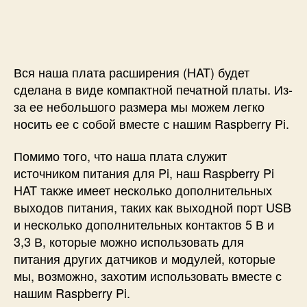
л
и
т
и
й
Вся наша плата расширения (HAT) будет
-
сделана в виде компактной печатной платы. Из-
и
за ее небольшого размера мы можем легко
о
носить ее с собой вместе с нашим Raspberry Pi.
н
н
Помимо того, что наша плата служит
ы
источником питания для Pi, наш Raspberry Pi
х
HAT также имеет несколько дополнительных
б
а
выходов питания, таких как выходной порт USB
т
и несколько дополнительных контактов 5 В и
а
3,3 В, которые можно использовать для
р
питания других датчиков и модулей, которые
е
мы, возможно, захотим использовать вместе с
й
нашим Raspberry Pi.
1