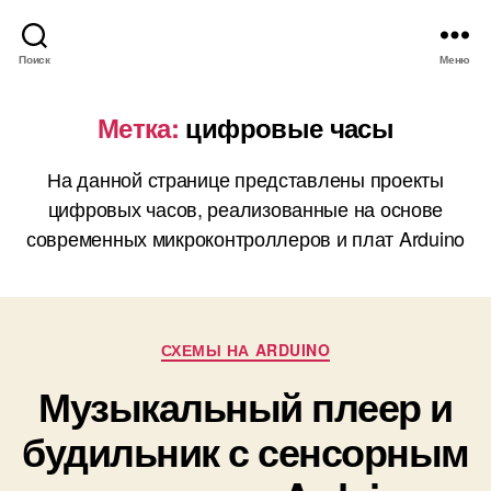
Поиск
Меню
Метка:
цифровые часы
На данной странице представлены проекты
цифровых часов, реализованные на основе
современных микроконтроллеров и плат Arduino
Р
СХЕМЫ НА ARDUINO
у
Музыкальный плеер и
б
р
будильник с сенсорным
и
к