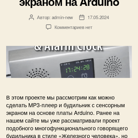
экраном на Arduino
и
Автор:
admin-new
17.05.2024
А
Д
в
а
к
Комментариев
нет
т
т
з
о
а
а
р
з
п
з
а
и
а
п
с
п
и
и
и
с
М
с
и
у
и
з
ы
В этом проекте мы рассмотрим как можно
к
сделать MP3-плеер и будильник с сенсорным
а
экраном на основе платы Arduino. Ранее на
л
нашем сайте мы уже рассматривали проект
ь
подобного многофункционального говорящего
н
будильника в стиле «Железного человека», но
ы