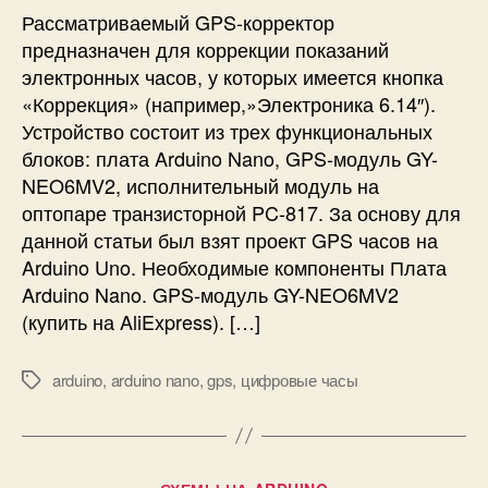
л
-
и
Рассматриваемый GPS-корректор
ь
к
предназначен для коррекции показаний
н
о
о
электронных часов, у которых имеется кнопка
р
г
«Коррекция» (например,»Электроника 6.14″).
р
о
Устройство состоит из трех функциональных
е
в
блоков: плата Arduino Nano, GPS-модуль GY-
к
р
т
NEO6MV2, исполнительный модуль на
е
о
оптопаре транзисторной PC-817. За основу для
м
р
данной статьи был взят проект GPS часов на
е
н
Arduino Uno. Необходимые компоненты Плата
н
а
и
Arduino Nano. GPS-модуль GY-NEO6MV2
A
D
(купить на AliExpress). […]
r
S
d
1
u
arduino
,
arduino nano
,
gps
,
цифровые часы
М
3
i
е
0
n
т
7
o
к
N
и
Р