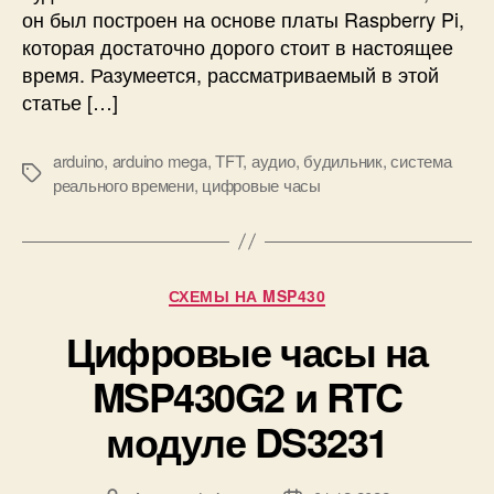
й
он был построен на основе платы Raspberry Pi,
п
которая достаточно дорого стоит в настоящее
л
время. Разумеется, рассматриваемый в этой
е
статье […]
е
р
и
arduino
,
arduino mega
,
TFT
,
аудио
,
будильник
,
система
М
б
реального времени
,
цифровые часы
е
у
т
д
к
и
и
л
Р
СХЕМЫ НА MSP430
ь
у
н
Цифровые часы на
б
и
р
к
MSP430G2 и RTC
и
с
к
модуле DS3231
с
и
е
н