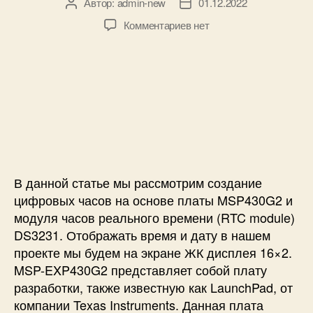
Автор:
admin-new
01.12.2022
с
А
Д
о
в
а
к
Комментариев
нет
р
т
т
з
н
о
а
а
ы
р
з
п
м
з
а
и
э
а
п
с
к
п
и
и
р
и
с
Ц
а
с
и
и
н
и
ф
о
р
В данной статье мы рассмотрим создание
м
о
цифровых часов на основе платы MSP430G2 и
н
в
модуля часов реального времени (RTC module)
а
ы
DS3231. Отображать время и дату в нашем
A
е
r
проекте мы будем на экране ЖК дисплея 16×2.
ч
d
MSP-EXP430G2 представляет собой плату
а
u
с
разработки, также известную как LaunchPad, от
i
ы
компании Texas Instruments. Данная плата
n