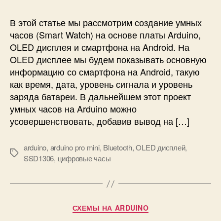
и
и
н
к
ы
В этой статье мы рассмотрим создание умных
а
е
часов (Smart Watch) на основе платы Arduino,
т
ч
OLED дисплея и смартфона на Android. На
о
а
OLED дисплее мы будем показывать основную
р
с
информацию со смартфона на Android, такую
е
ы
как время, дата, уровень сигнала и уровень
(
S
заряда батареи. В дальнейшем этот проект
m
умных часов на Arduino можно
a
усовершенствовать, добавив вывод на […]
r
t
arduino
,
arduino pro mini
,
Bluetooth
,
OLED дисплей
,
W
М
SSD1306
,
цифровые часы
a
е
t
т
c
к
h
и
)
Р
СХЕМЫ НА ARDUINO
н
у