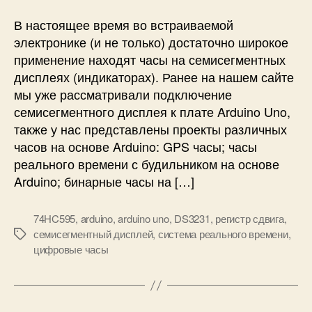
с
ы
В настоящее время во встраиваемой
н
электронике (и не только) достаточно широкое
а
применение находят часы на семисегментных
A
дисплеях (индикаторах). Ранее на нашем сайте
r
мы уже рассматривали подключение
d
семисегментного дисплея к плате Arduino Uno,
u
i
также у нас представлены проекты различных
n
часов на основе Arduino: GPS часы; часы
o
реального времени с будильником на основе
и
Arduino; бинарные часы на […]
4
-
74HC595
,
arduino
,
arduino uno
,
DS3231
,
регистр сдвига
,
х
семисегментный дисплей
,
система реального времени
,
р
М
цифровые часы
а
е
з
т
р
к
я
и
д