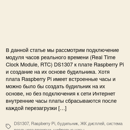
з
а
л
и
а
п
е
с
п
и
е
и
и
с
с
Б
с
и
о
у
и
п
д
р
и
е
В данной статье мы рассмотрим подключение
л
д
ь
модуля часов реального времени (Real Time
е
н
Clock Module, RTC) DS1307 к плате Raspberry Pi
л
и
и создание на их основе будильника. Хотя
е
к
плата Raspberry Pi имеет встроенные часы и
н
н
можно было бы создать будильник на их
и
а
основе, но без подключения к сети Интернет
е
R
м
внутренние часы платы сбрасываются после
a
в
каждой перезагрузки […]
s
р
p
е
b
DS1307
,
Raspberry Pi
,
будильник
,
ЖК дисплей
,
система
м
e
М
реального времени
,
цифровые часы