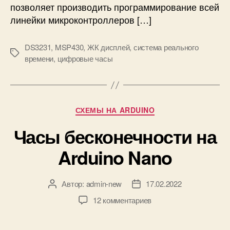
н
позволяет производить программирование всей
o
а
линейки микроконтроллеров […]
M
S
DS3231
,
MSP430
,
ЖК дисплей
,
система реального
P
М
времени
,
цифровые часы
4
е
3
т
0
к
G
и
2
Р
СХЕМЫ НА ARDUINO
и
у
R
Часы бесконечности на
б
T
р
Arduino Nano
C
и
м
к
о
и
д
Автор:
admin-new
17.02.2022
А
Д
у
в
а
к
12 комментариев
л
т
т
з
е
о
а
а
D
р
з