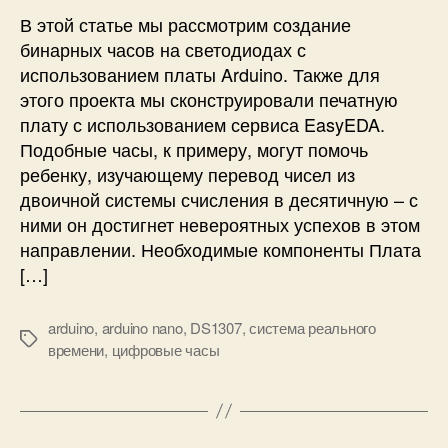
и
а
В этой статье мы рассмотрим создание
с
р
п
н
бинарных часов на светодиодах с
л
ы
использованием платы Arduino. Также для
е
е
этого проекта мы сконструировали печатную
я
ч
плату с использованием сервиса EasyEDA.
и
а
Подобные часы, к примеру, могут помочь
с
с
ребенку, изучающему перевод чисел из
м
ы
двоичной системы счисления в десятичную – с
а
н
р
ними он достигнет невероятных успехов в этом
а
т
с
направлении. Необходимые компоненты Плата
ф
в
[…]
о
е
н
т
arduino
,
arduino nano
,
DS1307
,
система реального
а
о
М
времени
,
цифровые часы
д
е
и
т
о
к
д
и
а