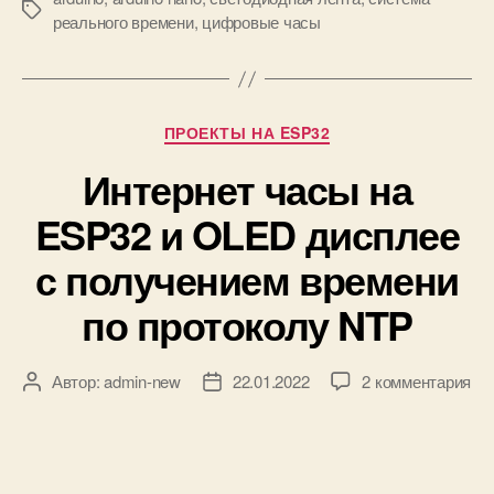
М
реального времени
,
цифровые часы
н
е
а
т
A
к
r
и
d
Р
ПРОЕКТЫ НА ESP32
u
у
i
Интернет часы на
б
n
р
ESP32 и OLED дисплее
o
и
N
к
с получением времени
a
и
n
по протоколу NTP
o
к
Автор:
admin-new
22.01.2022
2 комментария
А
Д
з
в
а
а
т
т
п
о
а
и
р
з