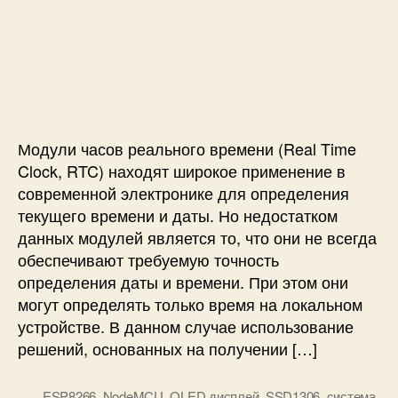
п
и
з
а
и
е
а
п
с
м
п
и
и
в
и
с
И
р
с
и
н
е
и
т
м
е
Модули часов реального времени (Real Time
е
р
н
Clock, RTC) находят широкое применение в
н
и
современной электронике для определения
е
п
текущего времени и даты. Но недостатком
т
о
данных модулей является то, что они не всегда
ч
п
обеспечивают требуемую точность
а
р
с
определения даты и времени. При этом они
о
ы
могут определять только время на локальном
т
н
о
устройстве. В данном случае использование
а
к
решений, основанных на получении […]
N
о
o
л
ESP8266
,
NodeMCU
,
OLED дисплей
,
SSD1306
,
система
d