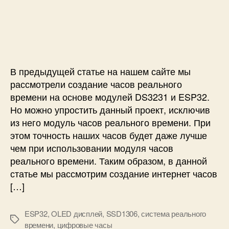
с
з
а
и
а
п
И
п
и
н
и
с
т
с
и
е
и
В предыдущей статье на нашем сайте мы
р
н
рассмотрели создание часов реального
е
времени на основе модулей DS3231 и ESP32.
т
Но можно упростить данный проект, исключив
ч
из него модуль часов реального времени. При
а
этом точность наших часов будет даже лучше
с
чем при использовании модуля часов
ы
реального времени. Таким образом, в данной
н
статье мы рассмотрим создание интернет часов
а
E
[…]
S
P
ESP32
,
OLED дисплей
,
SSD1306
,
система реального
3
М
времени
,
цифровые часы
2