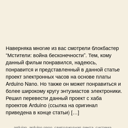
п
S
з
а
и
3
а
п
с
2
п
и
и
3
и
с
Ч
1
с
и
а
и
с
ы
Наверняка многие из вас смотрели блокбастер
б
“Мстители: война бесконечности”. Тем, кому
е
данный фильм понравился, надеюсь,
с
понравится и представленный в данной статье
к
проект электронных часов на основе платы
о
Arduino Nano. Но также он может понравиться и
н
е
более широкому кругу энтузиастов электроники.
ч
Решил перевести данный проект с хаба
н
проектов Arduino (ссылка на оригинал
о
приведена в конце статьи) […]
с
т
arduino
,
arduino nano
,
светодиодная лента
,
система
и