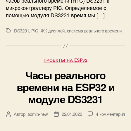
часов реального времени (RTC) DS3231 к
м
микроконтроллеру PIC. Определяемое с
и
помощью модуля DS3231 время мы […]
к
р
DS3231
,
PIC
,
ЖК дисплей
,
система реального времени
М
о
е
к
т
о
к
н
и
т
Р
ПРОЕКТЫ НА ESP32
р
у
Часы реального
о
б
л
р
времени на ESP32 и
л
и
е
к
модуле DS3231
р
и
е
P
к
Автор:
admin-new
22.01.2022
4 комментария
А
Д
I
з
в
а
C
а
т
т
и