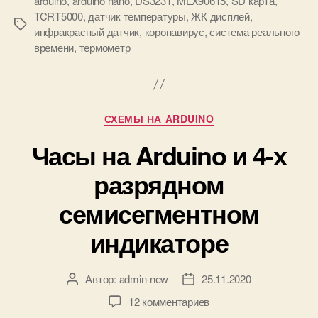
arduino
,
arduino nano
,
DS3231
,
MLX90615
,
SD карта
,
т
TCRT5000
,
датчик температуры
,
ЖК дисплей
,
е
М
инфракрасный датчик
,
коронавирус
,
система реального
н
е
времени
,
термометр
н
т
ы
к
й
и
т
е
Р
СХЕМЫ НА ARDUINO
р
у
м
Часы на Arduino и 4-х
б
о
р
разрядном
м
и
е
к
семисегментном
т
и
р
индикаторе
н
а
A
Автор:
admin-new
25.11.2020
А
Д
r
в
а
d
к
12 комментариев
т
т
u
з