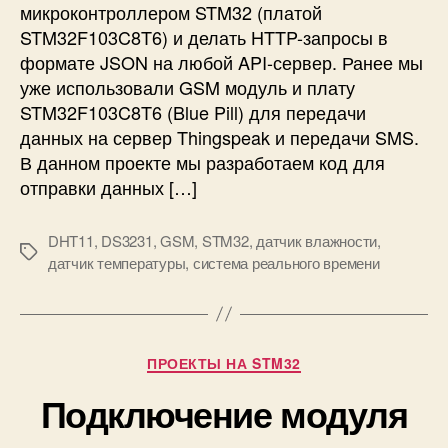
микроконтроллером STM32 (платой
1
а
STM32F103C8T6) и делать HTTP-запросы в
к
п
формате JSON на любой API-сервер. Ранее мы
N
р
уже использовали GSM модуль и плату
o
о
d
с
STM32F103C8T6 (Blue Pill) для передачи
e
ы
данных на сервер Thingspeak и передачи SMS.
M
в
В данном проекте мы разработаем код для
C
ф
отправки данных […]
U
о
E
р
S
DHT11
,
DS3231
,
GSM
,
STM32
,
датчик влажности
,
м
М
P
датчик температуры
,
система реального времени
а
е
8
т
т
2
е
к
6
J
и
6
S
Р
ПРОЕКТЫ НА STM32
O
у
N
Подключение модуля
б
с
р
п
и