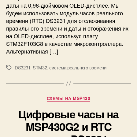
S
даты на 0,96-дюймовом OLED-дисплее. Мы
н
I
будем использовать модуль часов реального
и
M
е
времени (RTC) DS3231 для отслеживания
9
м
правильного времени и даты и отображения их
0
о
0
на OLED-дисплее, используя плату
д
/
STM32F103C8 в качестве микроконтроллера.
у
8
Альтернативная […]
л
0
я
0
ч
DS3231
,
STM32
,
система реального времени
М
а
е
с
т
о
к
в
и
Р
СХЕМЫ НА MSP430
р
у
е
Цифровые часы на
б
а
р
л
MSP430G2 и RTC
и
ь
к
н