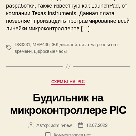
т
с
разработки, также известную как LaunchPad, от
е
ы
компании Texas Instruments. Данная плата
S
н
позволяет производить программирование всей
T
а
линейки микроконтроллеров […]
M
M
3
S
2
DS3231
,
MSP430
,
ЖК дисплей
,
система реального
P
М
F
времени
,
цифровые часы
4
е
1
3
т
0
0
к
3
G
и
C
2
Р
8
СХЕМЫ НА PIC
и
у
(
R
Будильник на
б
B
T
р
l
микроконтроллере PIC
C
и
u
м
к
e
о
и
P
д
Автор:
admin-new
12.07.2022
А
Д
i
у
в
а
к
Комментариев
нет
l