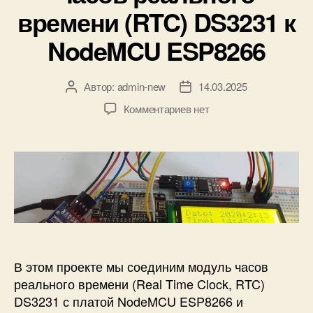
к
времени (RTC) DS3231 к
и
NodeMCU ESP8266
Автор:
admin-new
14.03.2025
А
Д
в
а
к
Комментариев
нет
т
т
з
о
а
а
р
з
п
з
а
и
а
п
с
п
и
и
и
с
П
с
и
о
и
д
к
В этом проекте мы соединим модуль часов
л
реального времени (Real Time Clock, RTC)
ю
DS3231 с платой NodeMCU ESP8266 и
ч