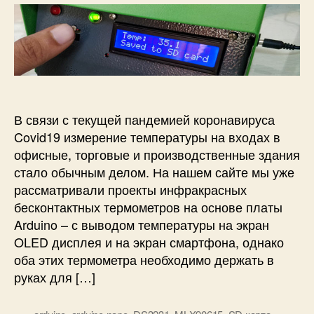
р
з
п
2
з
а
и
3
а
п
с
1
п
и
и
и
с
Б
с
и
е
и
с
к
В связи с текущей пандемией коронавируса
о
Covid19 измерение температуры на входах в
н
офисные, торговые и производственные здания
т
стало обычным делом. На нашем сайте мы уже
а
рассматривали проекты инфракрасных
к
бесконтактных термометров на основе платы
т
н
Arduino – с выводом температуры на экран
ы
OLED дисплея и на экран смартфона, однако
й
оба этих термометра необходимо держать в
н
руках для […]
а
с