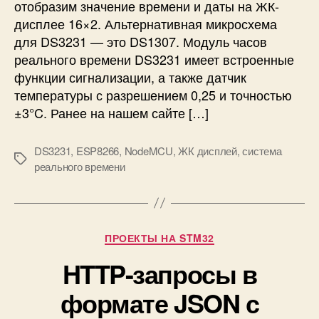
отобразим значение времени и даты на ЖК-
е
дисплее 16×2. Альтернативная микросхема
н
для DS3231 — это DS1307. Модуль часов
и
е
реального времени DS3231 имеет встроенные
м
функции сигнализации, а также датчик
о
температуры с разрешением 0,25 и точностью
д
±3°C. Ранее на нашем сайте […]
у
л
DS3231
,
ESP8266
,
NodeMCU
,
ЖК дисплей
,
система
я
М
реального времени
ч
е
а
т
с
к
о
и
в
Р
ПРОЕКТЫ НА STM32
р
у
е
HTTP-запросы в
б
а
р
формате JSON с
л
и
ь
к