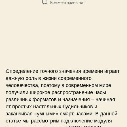
к
Комментариев
нет
т
т
з
о
а
а
р
з
п
з
а
и
а
п
с
п
и
и
и
с
Ц
с
и
и
и
ф
р
Определение точного значения времени играет
о
в
важную роль в жизни современного
ы
человечества, поэтому в современном мире
е
получили широкое распространение часы
ч
различных форматов и назначения – начиная
а
от простых настольных будильников и
с
заканчивая «умными» смарт-часами. В данной
ы
статье мы рассмотрим подключение модуля
н
а