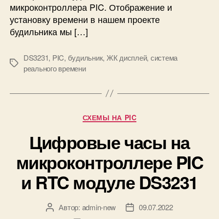
р
микроконтроллера PIC. Отображение и
о
установку времени в нашем проекте
к
будильника мы […]
о
н
DS3231
,
PIC
,
будильник
,
ЖК дисплей
,
система
т
М
реального времени
р
е
о
т
л
к
л
и
е
Р
СХЕМЫ НА PIC
р
у
е
Цифровые часы на
б
P
р
микроконтроллере PIC
I
и
C
к
и RTC модуле DS3231
и
Автор:
admin-new
09.07.2022
А
Д
в
а