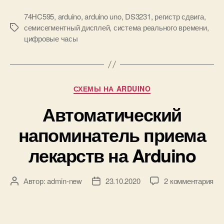
S
-
D
74HC595
,
arduino
,
arduino uno
,
DS3231
,
регистр сдвига
,
х
к
семисегментный дисплей
,
система реального времени
,
р
М
а
цифровые часы
а
е
р
з
т
т
р
к
у
я
и
д
Р
СХЕМЫ НА ARDUINO
н
у
о
Автоматический
б
м
р
напоминатель приема
с
и
е
к
лекарств на Arduino
м
и
и
с
к
Автор:
admin-new
23.10.2020
2 комментария
А
Д
е
з
в
а
г
а
т
т
м
п
о
а
е