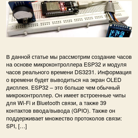
п
о
а
R
и
р
з
T
с
з
а
C
и
а
п
м
Ч
п
и
о
а
и
с
д
с
с
и
у
ы
и
л
В данной статье мы рассмотрим создание часов
р
е
е
на основе микроконтроллера ESP32 и модуля
D
а
часов реального времени DS3231. Информация
S
л
3
о времени будет выводиться на экран OLED
ь
2
дисплея. ESP32 – это больше чем обычный
н
3
микроконтроллер. Он имеет встроенные чипы
о
1
для Wi-Fi и Bluetooth связи, а также 39
г
контактов ввода/вывода (GPIO). Также он
о
поддерживает множество протоколов связи:
в
р
SPI, […]
е
м