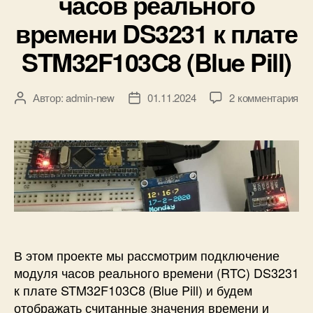
часов реального
о
к
времени DS3231 к плате
м
и
о
STM32F103C8 (Blue Pill)
щ
ь
ю
к
Автор:
admin-new
01.11.2024
2 комментария
А
Д
S
з
в
а
T
а
т
т
M
п
о
а
3
и
р
з
2
с
з
а
F
и
а
п
1
П
п
и
0
о
и
с
3
д
с
и
C
к
и
В этом проекте мы рассмотрим подключение
8
л
T
модуля часов реального времени (RTC) DS3231
ю
6
к плате STM32F103C8 (Blue Pill) и будем
ч
и
отображать считанные значения времени и
е