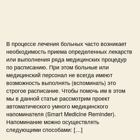
и
р
з
н
с
з
а
т
и
а
п
н
А
п
и
о
в
и
с
м
т
с
и
и
о
и
н
В процессе лечения больных часто возникает
м
д
необходимость приема определенных лекарств
а
и
или выполнения ряда медицинских процедур
т
к
по расписанию. При этом больные или
и
а
медицинский персонал не всегда имеют
ч
т
возможность выполнять (вспоминать) это
е
о
с
строгое расписание. Чтобы помочь им в этом
р
к
е
мы в данной статье рассмотрим проект
и
автоматического умного медицинского
й
напоминателя (Smart Medicine Reminder).
н
Напоминание можно осуществлять
а
следующими способами: […]
п
о