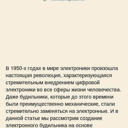
л
т
т
з
l
е
о
а
а
)
D
р
з
п
S
з
а
и
3
а
п
с
2
п
и
и
3
и
с
Б
1
с
и
у
и
д
и
В 1950-х годах в мире электроники произошла
л
ь
настоящая революция, характеризующаяся
н
стремительным внедрением цифровой
и
электроники во все сферы жизни человечества.
к
Даже будильники, которые до этого времени
н
были преимущественно механические, стали
а
стремительно заменяться на электронные. И в
м
данной статье мы рассмотрим создание
и
электронного будильника на основе
к