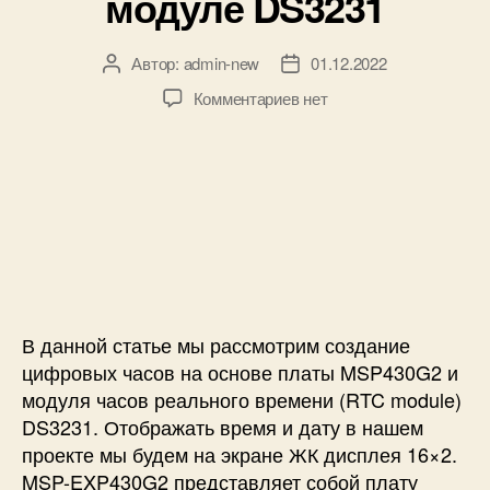
модуле DS3231
и
о
г
о
Автор:
admin-new
01.12.2022
А
Д
в
в
а
к
Комментариев
нет
р
т
т
з
е
о
а
а
м
р
з
п
е
з
а
и
н
а
п
с
и
п
и
и
D
и
с
Ц
S
с
и
и
3
и
ф
2
р
В данной статье мы рассмотрим создание
3
о
цифровых часов на основе платы MSP430G2 и
1
в
модуля часов реального времени (RTC module)
к
ы
п
DS3231. Отображать время и дату в нашем
е
л
проекте мы будем на экране ЖК дисплея 16×2.
ч
а
MSP-EXP430G2 представляет собой плату
а