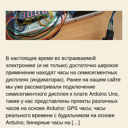
о
а
i
а
р
з
n
п
з
а
o
и
а
п
с
с
п
и
л
и
и
с
о
Ч
с
и
г
а
и
г
с
е
ы
В настоящее время во встраиваемой
р
н
электронике (и не только) достаточно широкое
о
а
применение находят часы на семисегментных
м
A
дисплеях (индикаторах). Ранее на нашем сайте
д
r
мы уже рассматривали подключение
а
d
н
семисегментного дисплея к плате Arduino Uno,
u
н
i
также у нас представлены проекты различных
ы
n
часов на основе Arduino: GPS часы; часы
х
o
реального времени с будильником на основе
н
и
Arduino; бинарные часы на […]
а
4