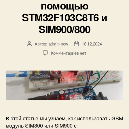
помощью
н
и
о
STM32F103C8T6 и
г
о
SIM900/800
в
р
е
Автор:
admin-new
18.12.2024
А
Д
м
в
а
е
к
Комментариев
нет
т
т
н
з
о
а
и
а
р
з
(
п
з
а
R
и
а
п
T
с
п
и
C
и
и
с
)
H
с
и
D
T
и
S
T
3
P
В этой статье мы узнаем, как использовать GSM
2
-
модуль SIM800 или SIM900 с
3
з