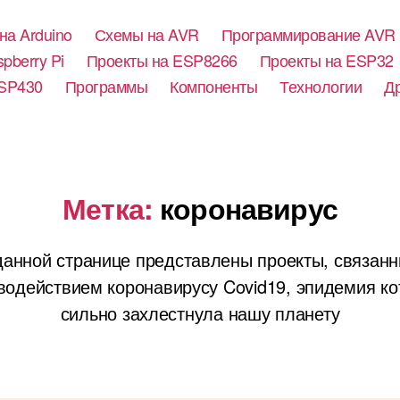
на Arduino
Схемы на AVR
Программирование AVR
pberry Pi
Проекты на ESP8266
Проекты на ESP32
SP430
Программы
Компоненты
Технологии
Д
Метка:
коронавирус
данной странице представлены проекты, связанн
водействием коронавирусу Covid19, эпидемия ко
сильно захлестнула нашу планету