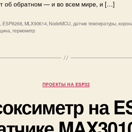
т об обратном — и во всем мире, и […]
м
е
т
k
,
ESP8266
,
MLX90614
,
NodeMCU
,
датчик температуры
,
корон
р
цина
,
термометр
н
а
E
S
P
8
2
Р
6
ПРОЕКТЫ НА ESP32
у
6
б
оксиметр на E
N
р
o
и
d
к
атчике MAX301
e
и