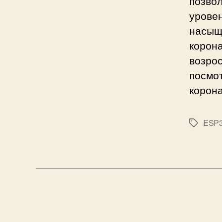
позвол
уровен
насыщ
корона
возрос
посмот
корона
ESP
М
е
т
к
и