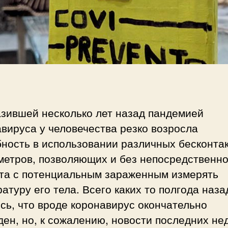
и
п
Б
и
е
с
с
и
к
о
н
т
а
азившей несколько лет назад пандемией
к
вируса у человечества резко возросла
т
н
бность в использовании различных бесконта
ы
метров, позволяющих и без непосредственно
й
кта с потенциальным зараженным измерять
т
атуру его тела. Всего каких то полгода наза
е
р
сь, что вроде коронавирус окончательно
м
ен, но, к сожалению, новости последних не
о