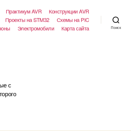
Практикум AVR
Конструкции AVR
Проекты на STM32
Схемы на PIC
роны
Электромобили
Карта сайта
Поиск
ые с
торого