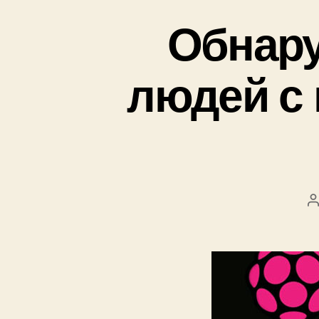
Обнару
людей с 
в
т
о
р
з
а