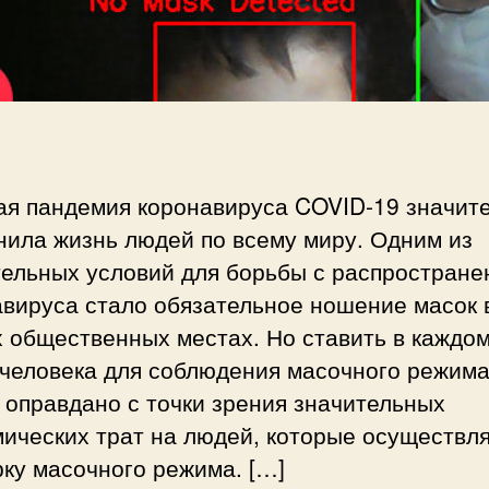
и
б
с
н
и
а
р
у
ж
е
ая пандемия коронавируса COVID-19 значит
н
нила жизнь людей по всему миру. Одним из
и
е
тельных условий для борьбы с распростран
м
авируса стало обязательное ношение масок 
а
 общественных местах. Но ставить в каждом
с
 человека для соблюдения масочного режима
о
к
 оправдано с точки зрения значительных
н
мических трат на людей, которые осуществл
а
ку масочного режима. […]
л