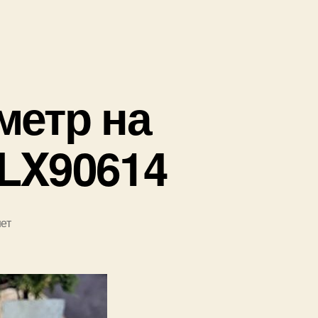
метр на
LX90614
ет