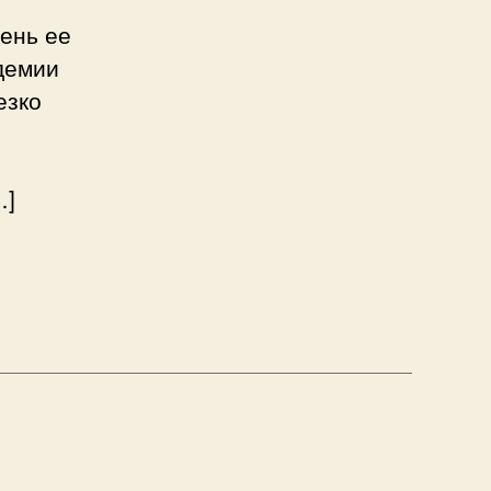
пень ее
демии
езко
…]