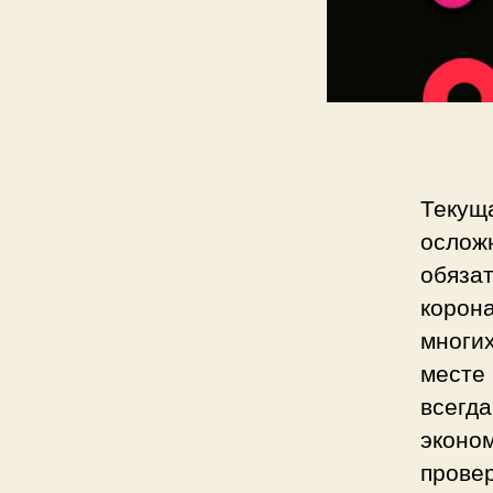
п
и
с
и
Текущ
ослож
обяза
корон
многих
месте
всегда
эконо
провер