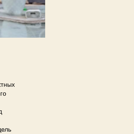
ктных
го
д
дель