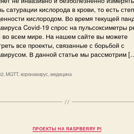
яет не инвазивно и безболезненно измерять
е
ь сатурации кислорода в крови, то есть сте
т
енности кислородом. Во время текущей пан
р
вируса Covid-19 спрос на пульсоксиметры р
н
 во всем мире. На нашем сайте вы можете
а
E
реть все проекты, связанные с борьбой с
S
вирусом. В данной статье мы рассмотрим [
P
3
2
32
,
MQTT
,
коронавирус
,
медицина
и
д
а
т
ч
и
к
Р
ПРОЕКТЫ НА RASPBERRY PI
е
у