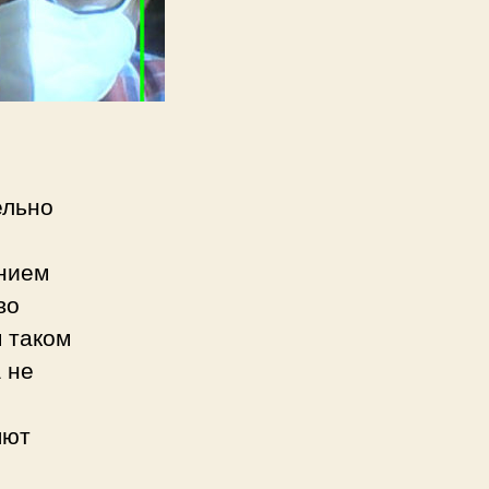
ельно
ением
во
 таком
 не
яют