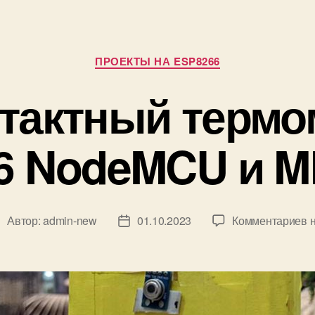
Р
ПРОЕКТЫ НА ESP8266
у
б
тактный термо
р
и
к
6 NodeMCU и M
и
к
Автор:
admin-new
01.10.2023
Комментариев
н
А
Д
з
а
а
т
п
а
и
з
с
а