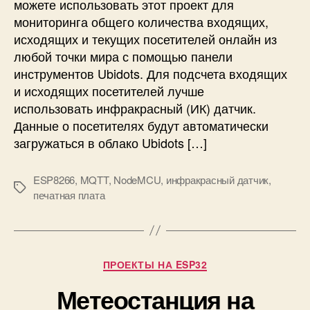
можете использовать этот проект для
в
мониторинга общего количества входящих,
л
е
исходящих и текущих посетителей онлайн из
н
любой точки мира с помощью панели
н
инструментов Ubidots. Для подсчета входящих
ы
и исходящих посетителей лучше
й
использовать инфракрасный (ИК) датчик.
с
Данные о посетителях будут автоматически
ч
загружаться в облако Ubidots […]
е
т
ч
ESP8266
,
MQTT
,
NodeMCU
,
инфракрасный датчик
,
М
и
печатная плата
е
к
т
п
к
о
и
с
Р
ПРОЕКТЫ НА ESP32
е
у
т
Метеостанция на
б
и
р