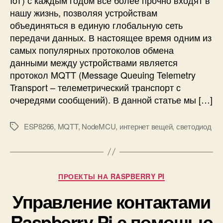
ю
нашу жизнь, позволяя устройствам
ч
объединяться в единую глобальную сеть
е
передачи данных. В настоящее время одним из
н
самых популярных протоколов обмена
и
е
данными между устройствами является
N
протокол MQTT (Message Queuing Telemetry
o
Transport – телеметрический транспорт с
d
очередями сообщений). В данной статье мы […]
e
M
ESP8266
,
MQTT
,
NodeMCU
,
интернет вещей
,
светодиод
C
М
U
е
E
т
S
к
P
и
Р
ПРОЕКТЫ НА RASPBERRY PI
8
у
2
Управление контактами
б
6
р
Raspberry Pi с помощью
6
и