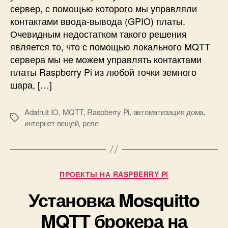
сервер, с помощью которого мы управляли
r
н
контактами ввода-вывода (GPIO) платы.
d
и
u
Очевидным недостатком такого решения
е
i
к
является то, что с помощью локального MQTT
n
о
сервера мы не можем управлять контактами
o
н
платы Raspberry Pi из любой точки земного
I
т
шара, […]
D
а
E
к
Adafruit IO
,
MQTT
,
Raspberry Pi
,
автоматизация дома
,
т
М
интернет вещей
,
реле
а
е
м
т
и
к
R
и
a
Р
ПРОЕКТЫ НА RASPBERRY PI
s
у
p
Установка Mosquitto
б
b
р
MQTT брокера на
e
и
r