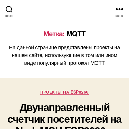
Поиск
Меню
Метка:
MQTT
На данной странице представлены проекты на
нашем сайте, использующие в том или ином
виде популярный протокол MQTT
Р
ПРОЕКТЫ НА ESP8266
у
Двунаправленный
б
р
счетчик посетителей на
и
к