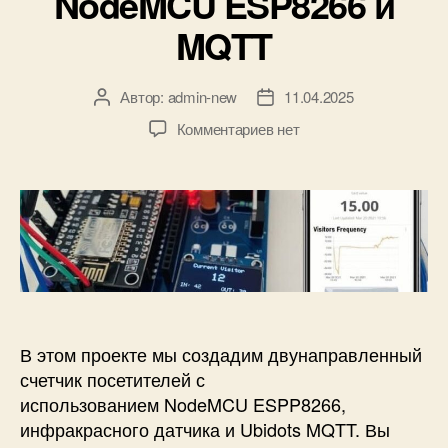
NodeMCU ESP8266 и
и
MQTT
Автор:
admin-new
11.04.2025
А
Д
в
а
к
Комментариев
нет
т
т
з
о
а
а
р
з
п
з
а
и
а
п
с
п
и
и
и
с
Д
с
и
в
и
у
н
В этом проекте мы создадим двунаправленный
а
счетчик посетителей с
п
использованием NodeMCU ESPP8266,
р
инфракрасного датчика и Ubidots MQTT. Вы
а