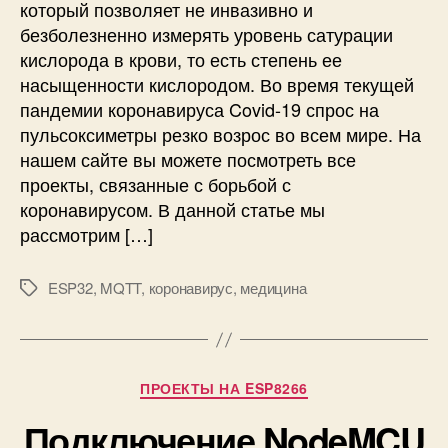
который позволяет не инвазивно и
2
о
безболезненно измерять уровень сатурации
6
к
кислорода в крови, то есть степень ее
6
с
,
насыщенности кислородом. Во время текущей
и
A
пандемии коронавируса Covid-19 спрос на
м
r
е
пульсоксиметры резко возрос во всем мире. На
d
т
нашем сайте вы можете посмотреть все
u
р
проекты, связанные с борьбой с
i
н
коронавирусом. В данной статье мы
n
а
рассмотрим […]
o
E
и
S
A
P
ESP32
,
MQTT
,
коронавирус
,
медицина
М
d
3
е
a
2
т
f
и
к
r
д
и
Р
u
ПРОЕКТЫ НА ESP8266
а
у
i
т
Подключение NodeMCU
б
t
ч