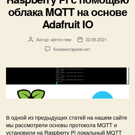
к
к
облака MQTT на основе
M
и
Q
Adafruit IO
T
T
б
Автор:
admin-new
22.06.2021
А
Д
р
в
а
о
к
Комментариев
нет
т
т
к
з
о
а
е
а
р
з
р
п
з
а
у
и
а
п
с
с
п
и
п
и
и
с
о
У
с
и
м
п
и
о
р
щ
а
В одной из предыдущих статей на нашем сайте
ь
в
мы рассмотрели основы протокола MQTT и
ю
л
установили на Raspberry Pi локальный MQTT
A
е