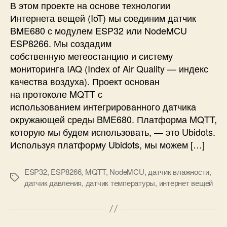
е
В этом проекте на основе технологии
и
о
Интернета вещей (IoT) мы соединим датчик
M
с
BME680 с модулем ESP32 или NodeMCU
Q
т
T
ESP8266. Мы создадим
а
T
собственную метеостанцию ​​и систему
н
мониторинга IAQ (Index of Air Quality — индекс
ц
и
качества воздуха). Проект основан
я
на протоколе MQTT с
н
использованием интегрированного датчика
а
окружающей среды BME680. Платформа MQTT,
E
которую мы будем использовать, — это Ubidots.
S
Используя платформу Ubidots, мы можем […]
P
3
2
ESP32
,
ESP8266
,
MQTT
,
NodeMCU
,
датчик влажности
,
М
/
датчик давления
,
датчик температуры
,
интернет вещей
е
E
т
S
к
P
и
8