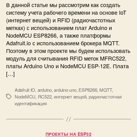
т
г
и
В данной статье мы рассмотрим как создать
е
о
систему учета рабочего времени на основе IoT
м
м
(интернет вещей) и RFID (радиочастотных
а
к
метках) с использованием плат Arduino и
к
а
NodeMCU ESP8266, а также платформы
о
ч
Adafruit.io с использованием брокера MQTT.
н
е
т
с
Поэтому в этом проекте мы будем использовать
р
т
модуль для считывания RFID меток MFRC522,
о
в
платы Arduino Uno и NodeMCU ESP-12E. Плата
л
а
[…]
я
в
п
о
Adafruit IO
,
arduino
,
arduino uno
,
ESP8266
,
MQTT
,
о
з
NodeMCU
,
RC522
,
интернет вещей
,
радиочастотная
с
д
М
идентификация
е
у
е
щ
х
т
а
а
к
е
п
и
м
о
Р
ПРОЕКТЫ НА ESP32