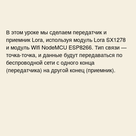
п
и
и
и
с
П
с
и
о
и
д
к
В этом уроке мы сделаем передатчик и
л
приемник Lora, используя модуль Lora SX1278
ю
и модуль Wifi NodeMCU ESP8266. Тип связи —
ч
точка-точка, и данные будут передаваться по
е
беспроводной сети с одного конца
н
(передатчика) на другой конец (приемник).
и
е
м
о
д
у
л
я
L
o