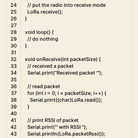
24
// put the radio into receive mode
25
LoRa
.
receive
(
)
;
26
}
27
28
void
loop
(
)
{
29
// do nothing
30
}
31
32
void
onReceive
(
int
packetSize
)
{
33
// received a packet
34
Serial
.
print
(
"Received packet '"
)
;
35
36
// read packet
37
for
(
int
i
=
0
;
i
<
packetSize
;
i
++
)
{
38
Serial
.
print
(
(
char
)
LoRa
.
read
(
)
)
;
39
}
40
41
// print RSSI of packet
42
Serial
.
print
(
"' with RSSI "
)
;
43
Serial
.
println
(
LoRa
.
packetRssi
(
)
)
;