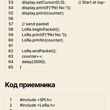
53
display
.
setCursor
(
0
,
0
)
;
// Start at top-le
54
display
.
print
(
F
(
"Pkt No:"
)
)
;
55
display
.
print
(
counter
)
;
56
57
// send packet
58
LoRa
.
beginPacket
(
)
;
59
LoRa
.
print
(
F
(
"Pkt No:"
)
)
;
60
LoRa
.
println
(
counter
)
;
61
62
LoRa
.
endPacket
(
)
;
63
counter
++
;
64
delay
(
3000
)
;
65
}
Код приемника
Arduino
1
#include <SPI.h>
2
#include <LoRa.h>