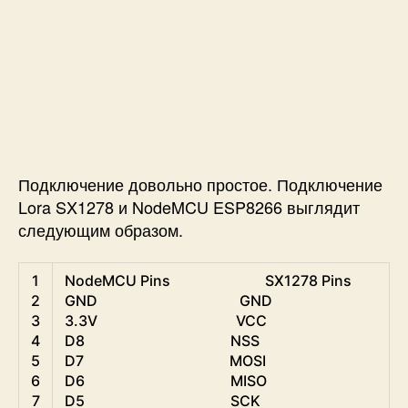
Подключение довольно простое. Подключение
Lora SX1278 и NodeMCU ESP8266 выглядит
следующим образом.
1
NodeMCU 
Pins                          
SX1278 
Pins
2
GND                                       
GND
3
3.3V
VCC
4
D8                                        
NSS
5
D7                                        
MOSI
6
D6                                        
MISO
7
D5                                        
SCK