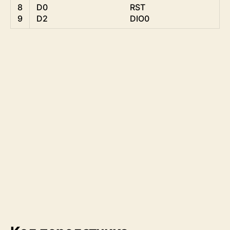
8
D0                                        
RST
9
D2                                        
DIO0