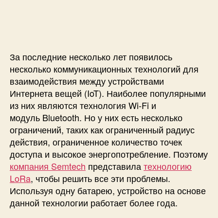
R
a
S
X
1
2
За последние несколько лет появилось
7
несколько коммуникационных технологий для
8
взаимодействия между устройствами
к
Интернета вещей (IoT). Наиболее популярными
N
из них являются технология Wi-Fi и
o
модуль Bluetooth. Но у них есть несколько
d
ограничений, таких как ограниченный радиус
e
M
действия, ограниченное количество точек
C
доступа и высокое энергопотребление. Поэтому
U
компания Semtech
представила
технологию
E
LoRa
, чтобы решить все эти проблемы.
S
Используя одну батарею, устройство на основе
P
данной технологии работает более года.
8
2