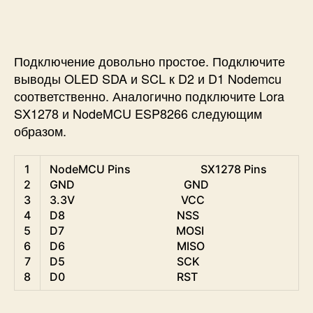
Подключение довольно простое. Подключите
выводы OLED SDA и SCL к D2 и D1 Nodemcu
соответственно. Аналогично подключите Lora
SX1278 и NodeMCU ESP8266 следующим
образом.
1
NodeMCU 
Pins                         
SX1278 
Pins
2
GND                                       
GND
3
3.3V
VCC
4
D8                                        
NSS
5
D7                                        
MOSI
6
D6                                        
MISO
7
D5                                        
SCK
8
D0                                        
RST