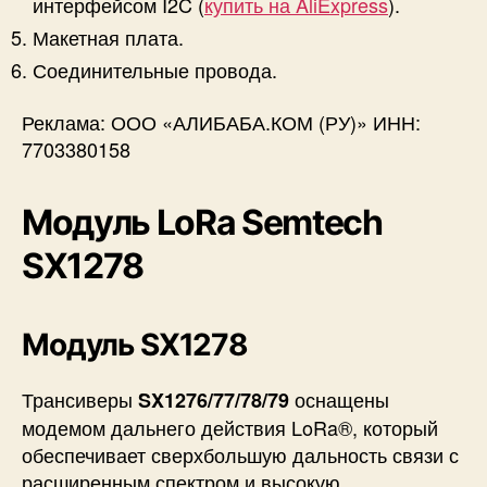
интерфейсом I2C (
купить на AliExpress
).
Макетная плата.
Соединительные провода.
Реклама: ООО «АЛИБАБА.КОМ (РУ)» ИНН:
7703380158
Модуль LoRa Semtech
SX1278
Модуль SX1278
Трансиверы
оснащены
SX1276/77/78/79
модемом дальнего действия LoRa®, который
обеспечивает сверхбольшую дальность связи с
расширенным спектром и высокую