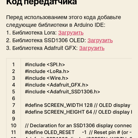
Код передатчика
Перед использованием этого кода добавьте
следующие библиотеки в Arduino IDE:
1. Библиотека Lora:
Загрузить
2. Библиотека SSD1306 OLED:
Загрузить
3. Библиотека Adafruit GFX:
Загрузить
Arduino
1
#include <SPI.h>
2
#include <LoRa.h>
3
#include <Wire.h>
4
#include <Adafruit_GFX.h>
5
#include <Adafruit_SSD1306.h>
6
7
#define SCREEN_WIDTH 128 // OLED display widt
8
#define SCREEN_HEIGHT 64 // OLED display heig
9
10
// Declaration for an SSD1306 display connecte
11
#define OLED_RESET      -1  // Reset pin # (or -1 