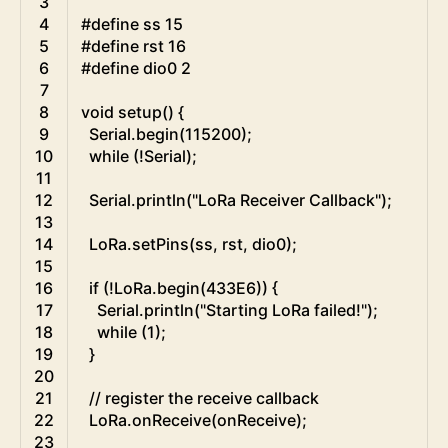
3
4
#define ss 15
5
#define rst 16
6
#define dio0 2
7
8
void
setup
(
)
{
9
Serial
.
begin
(
115200
)
;
10
while
(
!
Serial
)
;
11
12
Serial
.
println
(
"LoRa Receiver Callback"
)
;
13
14
LoRa
.
setPins
(
ss
,
rst
,
dio0
)
;
15
16
if
(
!
LoRa
.
begin
(
433E6
)
)
{
17
Serial
.
println
(
"Starting LoRa failed!"
)
;
18
while
(
1
)
;
19
}
20
21
// register the receive callback
22
LoRa
.
onReceive
(
onReceive
)
;
23