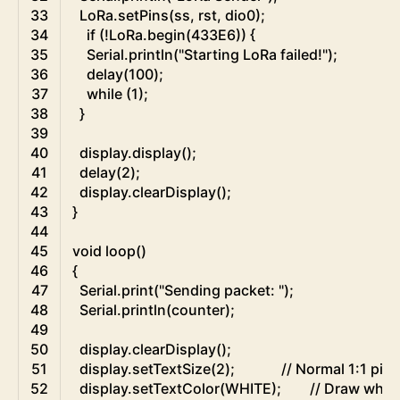
33
LoRa
.
setPins
(
ss
,
rst
,
dio0
)
;
34
if
(
!
LoRa
.
begin
(
433E6
)
)
{
35
Serial
.
println
(
"Starting LoRa failed!"
)
;
36
delay
(
100
)
;
37
while
(
1
)
;
38
}
39
40
display
.
display
(
)
;
41
delay
(
2
)
;
42
display
.
clearDisplay
(
)
;
43
}
44
45
void
loop
(
)
46
{
47
Serial
.
print
(
"Sending packet: "
)
;
48
Serial
.
println
(
counter
)
;
49
50
display
.
clearDisplay
(
)
;
51
display
.
setTextSize
(
2
)
;
// Normal 1:1 pixe
52
display
.
setTextColor
(
WHITE
)
;
// Draw white