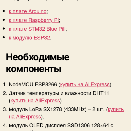
к плате Arduino
;
к плате Raspberry Pi
;
к плате STM32 Blue Pill
;
к модулю ESP32
.
Необходимые
компоненты
NodeMCU ESP8266 (
купить на AliExpress
).
Датчик температуры и влажности DHT11
(
купить на AliExpress
).
Модуль LoRa SX1278 (433MHz) – 2 шт. (
купить
на AliExpress
).
Модуль OLED дисплея SSD1306 128×64 с