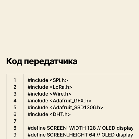
Код передатчика
Arduino
1
#include <SPI.h>
2
#include <LoRa.h>
3
#include <Wire.h>
4
#include <Adafruit_GFX.h>
5
#include <Adafruit_SSD1306.h>
6
#include <DHT.h>
7
8
#define SCREEN_WIDTH 128 // OLED display wid
9
#define SCREEN_HEIGHT 64 // OLED display hei