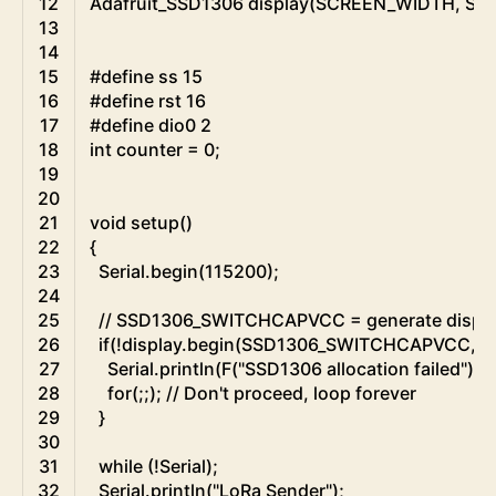
12
Adafruit
_
SSD1306
display
(
SCREEN_WIDTH
,
SC
13
14
15
#define ss 15
16
#define rst 16
17
#define dio0 2
18
int
counter
=
0
;
19
20
21
void
setup
(
)
22
{
23
Serial
.
begin
(
115200
)
;
24
25
// SSD1306_SWITCHCAPVCC = generate display 
26
if
(
!
display
.
begin
(
SSD1306_SWITCHCAPVCC
,
0
27
Serial
.
println
(
F
(
"SSD1306 allocation failed"
)
)
;
28
for
(
;
;
)
;
// Don't proceed, loop forever
29
}
30
31
while
(
!
Serial
)
;
32
Serial
.
println
(
"LoRa Sender"
)
;