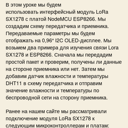
В этом уроке мы будем
6
использовать интерфейсный модуль LoRa
6
SX1278 с платой NodeMCU ESP8266. Мы
создадим схему передатчика и приемника.
Передаваемые параметры мы будем
отображать на 0,96″ I2C OLED-дисплее. Мы
возьмем два примера для изучения связи Lora
SX1278 и ESP8266. Сначала мы передадим
простой пакет и проверим, получены ли данные
на стороне приемника или нет. Затем мы
добавим датчик влажности и температуры
DHT11 в схему передатчика и отправим
значение влажности и температуры по
беспроводной сети на сторону приемника.
Ранее на нашем сайте мы рассматривали
подключение модуля LoRa SX1278 к
следующим микроконтроллерам и платам: