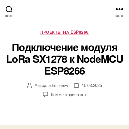
Поиск
Меню
Р
ПРОЕКТЫ НА ESP8266
у
Подключение модуля
б
р
LoRa SX1278 к NodeMCU
и
к
ESP8266
и
Автор:
admin-new
15.03.2025
А
Д
в
а
к
Комментариев
нет
т
т
з
о
а
а
р
з
п
з
а
и
а
п
с