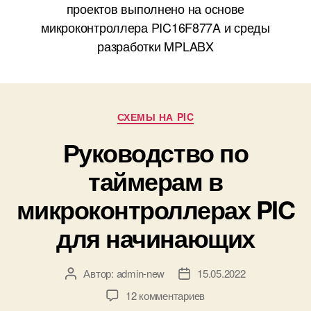
проектов выполнено на основе
микроконтроллера PIC16F877A и среды
разработки MPLABX
Р
СХЕМЫ НА PIC
у
Руководство по
б
р
таймерам в
и
к
микроконтроллерах PIC
и
для начинающих
Автор:
admin-new
15.05.2022
А
Д
в
а
к
12 комментариев
т
т
з