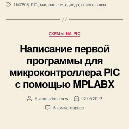
LM7805
,
PIC
,
мигание светодиода
,
начинающим
М
C
с
е
п
т
о
к
м
и
о
Р
СХЕМЫ НА PIC
щ
у
Написание первой
ь
б
ю
р
программы для
м
и
и
к
микроконтроллера PIC
к
и
р
с помощью MPLABX
о
к
о
Автор:
admin-new
12.05.2022
А
Д
н
в
а
к
6 комментариев
т
т
т
з
р
о
а
а
о
р
з
п
л