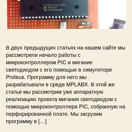
в
и
а
п
н
с
п
и
а
и
и
с
м
М
с
и
и
и
и
к
г
р
а
В двух предыдущих статьях на нашем сайте мы
о
н
к
рассмотрели начало работы с
и
о
е
микроконтроллером PIC и мигание
н
с
светодиодом с его помощью в симуляторе
т
в
Proteus. Программу для него мы
р
е
разрабатывали в среде MPLABX. В этой же
о
т
статье мы рассмотрим уже аппаратную
л
о
реализацию проекта мигания светодиодом с
л
д
помощью микроконтроллера PIC, собранную на
е
и
р
о
перфорированной плате. Мы загрузим
е
д
программу в […]
P
о
I
м