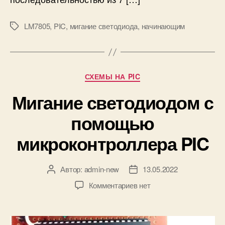
т
е
LM7805
,
PIC
,
мигание светодиода
,
начинающим
М
л
е
ь
т
н
к
о
и
с
Р
СХЕМЫ НА PIC
т
у
Мигание светодиодом с
ь
б
ю
р
помощью
с
и
в
к
микроконтроллера PIC
е
и
т
о
Автор:
admin-new
13.05.2022
А
Д
д
в
а
и
к
Комментариев
нет
т
т
о
з
о
а
д
а
р
з
о
п
з
а