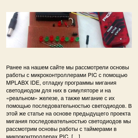
о
а
а
р
з
п
з
а
и
а
п
с
п
и
и
и
с
Р
с
и
у
и
к
о
Ранее на нашем сайте мы рассмотрели основы
в
работы с микроконтроллерами PIC с помощью
о
д
MPLABX IDE, отладку программы мигания
с
светодиодом для них в симуляторе и на
т
«реальном» железе, а также мигание с их
в
помощью последовательностью светодиодов. В
о
этой же статье на основе предыдущего проекта
п
мигания последовательностью светодиодов мы
о
рассмотрим основы работы с таймерами в
т
а
микроконтроллерах PIC. […]