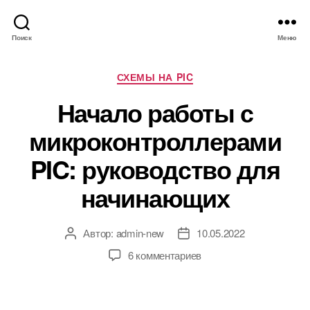
Поиск
Меню
Р
СХЕМЫ НА PIC
у
Начало работы с
б
р
микроконтроллерами
и
к
PIC: руководство для
и
начинающих
Автор:
admin-new
10.05.2022
А
Д
в
а
к
6 комментариев
т
т
з
о
а
а
р
з
п
з
а