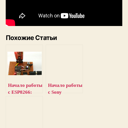
Похожие Статьи
Начало работы
Начало работы
с ESP8266:
с Sony
руководство
Spresense
для
Devkit:
начинающих
руководство
для
начинающих