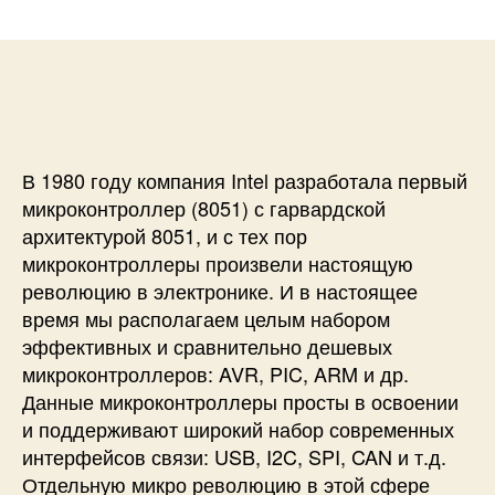
и
а
п
с
п
и
и
и
с
Н
с
и
а
и
ч
а
В 1980 году компания Intel разработала первый
л
о
микроконтроллер (8051) с гарвардской
р
архитектурой 8051, и с тех пор
а
микроконтроллеры произвели настоящую
б
революцию в электронике. И в настоящее
о
время мы располагаем целым набором
т
эффективных и сравнительно дешевых
ы
микроконтроллеров: AVR, PIC, ARM и др.
с
м
Данные микроконтроллеры просты в освоении
и
и поддерживают широкий набор современных
к
интерфейсов связи: USB, I2C, SPI, CAN и т.д.
р
Отдельную микро революцию в этой сфере
о