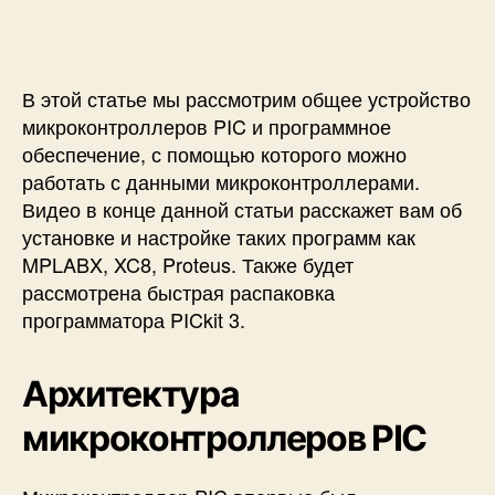
о
в
о
д
В этой статье мы рассмотрим общее устройство
с
микроконтроллеров PIC и программное
т
обеспечение, с помощью которого можно
в
работать с данными микроконтроллерами.
о
Видео в конце данной статьи расскажет вам об
д
л
установке и настройке таких программ как
я
MPLABX, XC8, Proteus. Также будет
н
рассмотрена быстрая распаковка
а
программатора PICkit 3.
ч
и
н
Архитектура
а
ю
микроконтроллеров PIC
щ
и