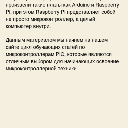
произвели такие платы как Arduino и Raspberry
к
Pi, при этом Raspberry Pi представляет собой
о
не просто микроконтроллер, а целый
н
т
компьютер внутри.
р
о
Данным материалом мы начнем на нашем
л
сайте цикл обучающих статей по
л
микроконтроллерам PIC, которые являются
е
отличным выбором для начинающих освоение
р
микроконтроллерной техники.
а
м
и
P
I
C
:
р
у
к