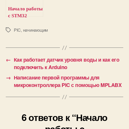
Начало работы
с STM32
Nucleo64:
руководство
PIC
,
начинающим
М
е
для
т
начинающих
к
и
←
Как работает датчик уровня воды и как его
подключить к Arduino
→
Написание первой программы для
микроконтроллера PIC с помощью MPLABX
6 ответов к “Начало
работы с