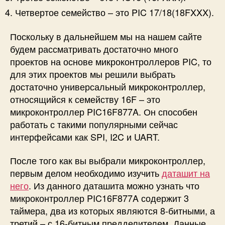
Четвертое семейство – это
PIC 17/18(18FXXX)
.
Поскольку в дальнейшем мы на нашем сайте
будем рассматривать достаточно много
проектов на основе микроконтроллеров PIC, то
для этих проектов мы решили выбрать
достаточно универсальный микроконтроллер,
относящийся к семейству 16F – это
микроконтроллер PIC16F877A. Он способен
работать с такими популярными сейчас
интерфейсами как SPI, I2C и UART.
После того как вы выбрали микроконтроллер,
первым делом необходимо изучить
даташит на
него
. Из данного даташита можно узнать что
микроконтроллер PIC16F877A содержит 3
таймера, два из которых являются 8-битными, а
третий – с 16-битным предделителем. Данные