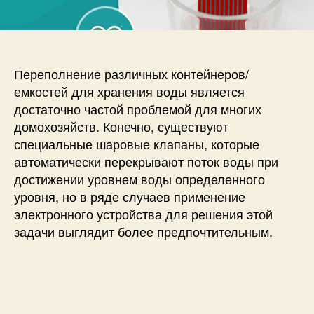
п
и
и
и
с
К
с
и
а
и
к
р
Переполнение различных контейнеров/
а
емкостей для хранения воды является
б
достаточно частой проблемой для многих
о
домохозяйств. Конечно, существуют
т
специальные шаровые клапаны, которые
а
автоматически перекрывают поток воды при
е
т
достижении уровнем воды определенного
д
уровня, но в ряде случаев применение
а
электронного устройства для решения этой
т
задачи выглядит более предпочтительным.
ч
и
к
у
р