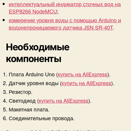
интеллектуальный индикатор сточных вод на
ч
ESP8266 NodeMCU
;
и
т
измерение уровня воды с помощью Arduino и
ь
водонепроницаемого датчика JSN SR-40T
.
к
A
r
Необходимые
d
компоненты
u
i
n
Плата Arduino Uno (
купить на AliExpress
).
o
Датчик уровня воды (
купить на AliExpress
).
Резистор.
Светодиод (
купить на AliExpress
).
Макетная плата.
Соединительные провода.