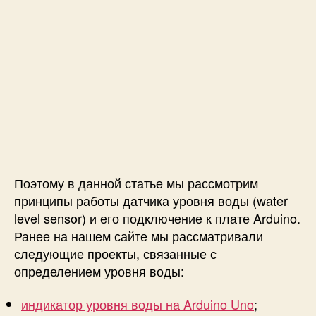
о
в
н
я
в
о
д
ы
и
к
а
к
Поэтому в данной статье мы рассмотрим
е
принципы работы датчика уровня воды (water
г
level sensor) и его подключение к плате Arduino.
о
Ранее на нашем сайте мы рассматривали
п
о
следующие проекты, связанные с
д
определением уровня воды:
к
л
индикатор уровня воды на Arduino Uno
;
ю