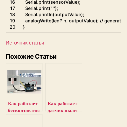
16
Serial
.
print
(
sensorValue
)
;
17
Serial
.
print
(
" "
)
;
18
Serial
.
println
(
outputValue
)
;
19
analogWrite
(
ledPin
,
outputValue
)
;
// generate
20
}
Источник статьи
Похожие Статьи
Как работает
Как работает
бесконтактны
датчик пыли
й датчик
GP2Y1014AU0
уровня
F и как его