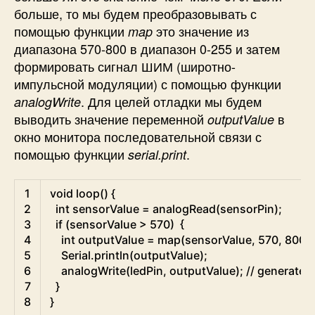
больше, то мы будем преобразовывать с
помощью функции
это значение из
map
диапазона 570-800 в диапазон 0-255 и затем
формировать сигнал ШИМ (широтно-
импульсной модуляции) с помощью функции
. Для целей отладки мы будем
analogWrite
выводить значение переменной
в
outputValue
окно монитора последовательной связи с
помощью функции
.
serial.print
Arduino
1
void
loop
(
)
{
2
int
sensorValue
=
analogRead
(
sensorPin
)
;
3
if
(
sensorValue
>
570
)
{
4
int
outputValue
=
map
(
sensorValue
,
570
,
800
,
5
Serial
.
println
(
outputValue
)
;
6
analogWrite
(
ledPin
,
outputValue
)
;
// generate 
7
}
8
}