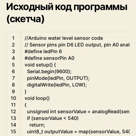
Исходный код программы
(скетча)
Arduino
1
//Arduino water level sensor code
2
// Sensor pins pin D6 LED output, pin A0 analog
3
#define ledPin 6
4
#define sensorPin A0
5
void
setup
(
)
{
6
Serial
.
begin
(
9600
)
;
7
pinMode
(
ledPin
,
OUTPUT
)
;
8
digitalWrite
(
ledPin
,
LOW
)
;
9
}
10
void
loop
(
)
11
{
12
unsigned
int
sensorValue
=
analogRead
(
senso
13
if
(
sensorValue
<
540
)
14
return
;
15
uint8
_
t
outputValue
=
map
(
sensorValue
,
540
,