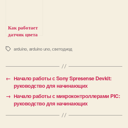
жидкости
подключить к
XKC-Y26-V и
Arduino
как
подключить
Как работает
его к Arduino
датчик цвета
TCS3200 и как
его
arduino
,
arduino uno
,
светодиод
М
е
подключить к
т
Arduino
к
и
←
Начало работы с Sony Spresense Devkit:
руководство для начинающих
→
Начало работы с микроконтроллерами PIC:
руководство для начинающих