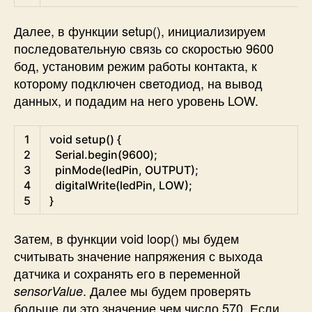
Далее, в функции setup(), инициализируем
последовательную связь со скоростью 9600
бод, установим режим работы контакта, к
которому подключен светодиод, на вывод
данных, и подадим на него уровень LOW.
Arduino
1
void
setup
(
)
{
2
Serial
.
begin
(
9600
)
;
3
pinMode
(
ledPin
,
OUTPUT
)
;
4
digitalWrite
(
ledPin
,
LOW
)
;
5
}
Затем, в функции void loop() мы будем
считывать значение напряжения с выхода
датчика и сохранять его в переменной
. Далее мы будем проверять
sensorValue
больше ли это значение чем число 570. Если