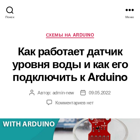
Поиск
Меню
Р
СХЕМЫ НА ARDUINO
у
Как работает датчик
б
р
уровня воды и как его
и
к
подключить к Arduino
и
Автор:
admin-new
09.05.2022
А
Д
в
а
к
Комментариев
нет
т
т
з
о
а
а
р
з
п
з
а
и
а
п
с