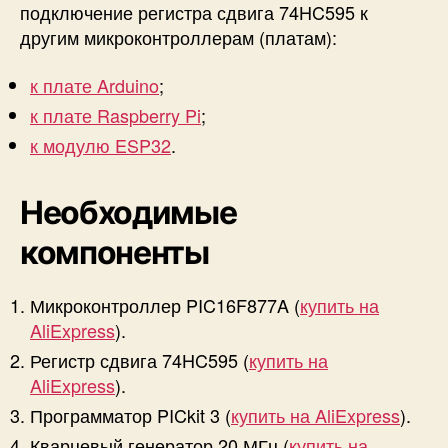
т
подключение регистра сдвига 74HC595 к
р
другим микроконтроллерам (платам):
о
л
к плате Arduino
;
л
к плате Raspberry Pi
;
е
р
к модулю ESP32
.
у
P
Необходимые
I
C
компоненты
Микроконтроллер PIC16F877A (
купить на
AliExpress
).
Регистр сдвига 74HC595 (
купить на
AliExpress
).
Программатор PICkit 3 (
купить на AliExpress
).
Кварцевый генератор 20 МГц (
купить на