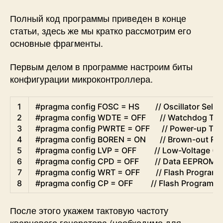
Полный код программы приведен в конце
статьи, здесь же мы кратко рассмотрим его
основные фрагменты.
Первым делом в программе настроим биты
конфигурации микроконтроллера.
C
1
#pragma config FOSC = HS        // Oscillator Select
2
#pragma config WDTE = OFF       // Watchdog Tim
3
#pragma config PWRTE = OFF      // Power-up Tim
4
#pragma config BOREN = ON       // Brown-out Res
5
#pragma config LVP = OFF         // Low-Voltage 
6
#pragma config CPD = OFF        // Data EEPROM 
7
#pragma config WRT = OFF        // Flash Program
8
#pragma config CP = OFF         // Flash Program 
После этого укажем тактовую частоту
кварцевого генератора (необходимо для