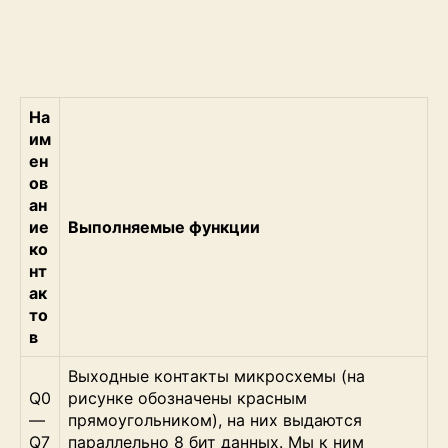
На
им
ен
ов
ан
ие
Выполняемые функции
ко
нт
ак
то
в
Выходные контакты микросхемы (на
Q0
рисунке обозначены красным
—
прямоугольником), на них выдаются
Q7
параллельно 8 бит данных. Мы к ним