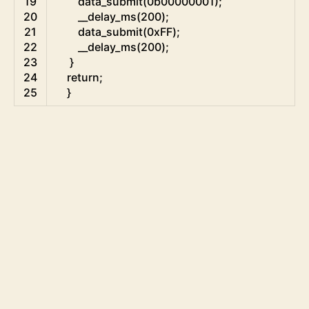
19
data_submit
(
0b00000001
)
;
20
__delay_ms
(
200
)
;
21
data_submit
(
0xFF
)
;
22
__delay_ms
(
200
)
;
23
}
24
return
;
25
}