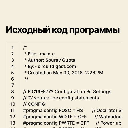
Исходный код программы
C
1
/*
2
 * File:   main.c
3
 * Author: Sourav Gupta
4
 * By:- circuitdigest.com
5
 * Created on May 30, 2018, 2:26 PM
6
 */
7
8
// PIC16F877A Configuration Bit Settings
9
// 'C' source line config statements
10
// CONFIG
11
#pragma config FOSC = HS        // Oscillator Sele
12
#pragma config WDTE = OFF       // Watchdog Ti
13
#pragma config PWRTE = OFF      // Power-up Ti