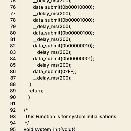
75
__delay_ms
(
200
)
;
76
data_submit
(
0b00010000
)
;
77
__delay_ms
(
200
)
;
78
data_submit
(
0b00001000
)
;
79
__delay_ms
(
200
)
;
80
data_submit
(
0b00000100
)
;
81
__delay_ms
(
200
)
;
82
data_submit
(
0b00000010
)
;
83
__delay_ms
(
200
)
;
84
data_submit
(
0b00000001
)
;
85
__delay_ms
(
200
)
;
86
data_submit
(
0xFF
)
;
87
__delay_ms
(
200
)
;
88
}
89
return
;
90
}
91
92
/*
93
 This Function is for system initialisations.
94
 */
95
void
system_init
(
void
)
{