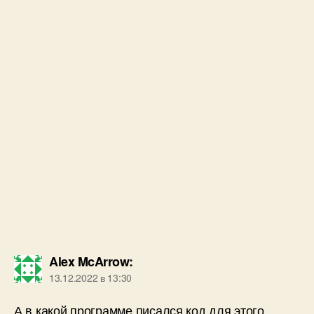
Alex McArrow
:
13.12.2022 в 13:30
А в какой программе писался код для этого
контроллера?
Ответить
admin-new
:
13.12.2022 в 22:17
В среде MPLAB-X
Ответить