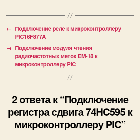
е
Arduino Uno
т
к
и
←
Подключение реле к микроконтроллеру
PIC16F877A
→
Подключение модуля чтения
радиочастотных меток EM-18 к
микроконтроллеру PIC
2 ответа к “Подключение
регистра сдвига 74HC595 к
микроконтроллеру PIC”