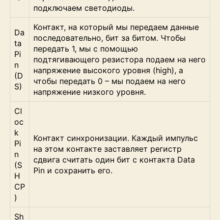
подключаем светодиоды.
Контакт, на который мы передаем данные
Da
последовательно, бит за битом. Чтобы
ta
передать 1, мы с помощью
Pi
подтягивающего резистора подаем на него
n
напряжение высокого уровня (high), а
(D
чтобы передать 0 – мы подаем на него
S)
напряжение низкого уровня.
Cl
oc
k
Контакт синхронизации. Каждый импульс
Pi
на этом контакте заставляет регистр
n
сдвига считать один бит с контакта Data
(S
Pin и сохранить его.
H
CP
)
Sh