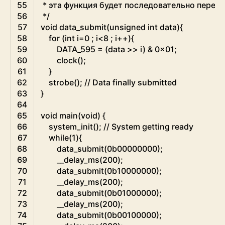
55
 * эта функция будет последовательно переда
56
 */
57
void
data_submit
(
unsigned
int
data
)
{
58
for
(
int
i
=
0
;
i
<
8
;
i
++
)
{
59
DATA_595
=
(
data
>>
i
)
&
0x01
;
60
clock
(
)
;
61
}
62
strobe
(
)
;
// Data finally submitted 
63
}
64
65
void
main
(
void
)
{
66
system_init
(
)
;
// System getting ready    
67
while
(
1
)
{
68
data_submit
(
0b00000000
)
;
69
__delay_ms
(
200
)
;
70
data_submit
(
0b10000000
)
;
71
__delay_ms
(
200
)
;
72
data_submit
(
0b01000000
)
;
73
__delay_ms
(
200
)
;
74
data_submit
(
0b00100000
)
;