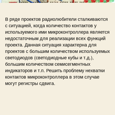
П
п
и
о
и
с
д
с
и
к
и
В ряде проектов радиолюбители сталкиваются
л
с ситуацией, когда количество контактов у
ю
используемого ими микроконтроллера является
ч
недостаточным для реализации всех функций
е
проекта. Данная ситуация характерна для
н
проектов с большим количеством используемых
и
е
светодиодов (светодиодные кубы и т.д.),
р
большим количеством семисегментных
е
индикаторов и т.п. Решить проблему нехватки
г
контактов микроконтроллера в этом случае
и
могут регистры сдвига.
с
т
р
а
с
д