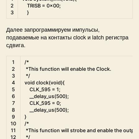
2
TRISB
=
0x00
;
3
}
Далее запрограммируем импульсы,
подаваемые на контакты clock и latch регистра
сдвига.
C
1
/*
2
 *This function will enable the Clock.
3
 */
4
void
clock
(
void
)
{
5
CLK_595
=
1
;
6
__delay_us
(
500
)
;
7
CLK_595
=
0
;
8
__delay_us
(
500
)
;
9
}
10
/*
11
 *This function will strobe and enable the output
12
 */