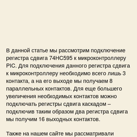
в
и
г
а
7
4
H
В данной статье мы рассмотрим подключение
C
регистра сдвига 74HC595 к микроконтроллеру
5
PIC. Для подключения данного регистра сдвига
9
5
к микроконтроллеру необходимо всего лишь 3
к
контакта, а на его выходе мы получаем 8
м
параллельных контактов. Для еще большего
и
увеличения необходимых контактов можно
к
подключать регистры сдвига каскадом –
р
подключив таким образом два регистра сдвига
о
мы получим 16 выходных контактов.
к
о
н
Также на нашем сайте мы рассматривали