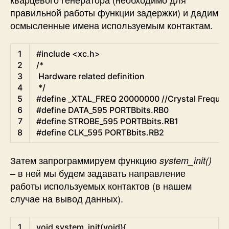
правильной работы функции задержки) и дадим
осмысленные имена используемым контактам.
C
1
#include <xc.h>
2
/*
3
 Hardware related definition
4
 */
5
#define _XTAL_FREQ 20000000 //Crystal Frequenc
6
#define DATA_595 PORTBbits.RB0
7
#define STROBE_595 PORTBbits.RB1
8
#define CLK_595 PORTBbits.RB2
Затем запрограммируем функцию
system_init()
– в ней мы будем задавать направление
работы используемых контактов (в нашем
случае на вывод данных).
C
1
void
system_init
(
void
)
{