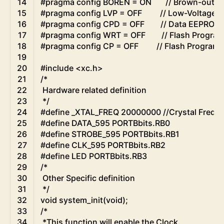
14
#pragma config BOREN = ON       // Brown-out R
15
#pragma config LVP = OFF         // Low-Voltag
16
#pragma config CPD = OFF        // Data EEPRO
17
#pragma config WRT = OFF        // Flash Progra
18
#pragma config CP = OFF         // Flash Progra
19
20
#include <xc.h>
21
/*
22
 Hardware related definition
23
 */
24
#define _XTAL_FREQ 20000000 //Crystal Freque
25
#define DATA_595 PORTBbits.RB0
26
#define STROBE_595 PORTBbits.RB1
27
#define CLK_595 PORTBbits.RB2
28
#define LED PORTBbits.RB3
29
/*
30
 Other Specific definition
31
 */
32
void
system_init
(
void
)
;
33
/*
34
 *This function will enable the Clock.