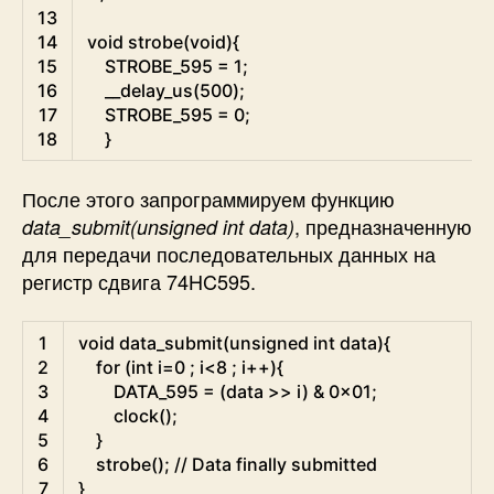
13
14
void
strobe
(
void
)
{
15
STROBE_595
=
1
;
16
__delay_us
(
500
)
;
17
STROBE_595
=
0
;
18
}
После этого запрограммируем функцию
, предназначенную
data_submit(unsigned int data)
для передачи последовательных данных на
регистр сдвига 74HC595.
C
1
void
data_submit
(
unsigned
int
data
)
{
2
for
(
int
i
=
0
;
i
<
8
;
i
++
)
{
3
DATA_595
=
(
data
>>
i
)
&
0x01
;
4
clock
(
)
;
5
}
6
strobe
(
)
;
// Data finally submitted 
7
}