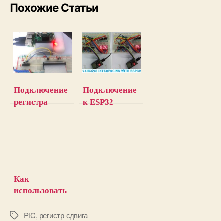
Похожие Статьи
Подключение
Подключение
регистра
к ESP32
сдвига
семисегментно
74HC595 к
го индикатора
Raspberry Pi
с помощью
регистра
сдвига
74HC595
Как
использовать
регистр сдвига
74HC595 с
PIC
,
регистр сдвига
М