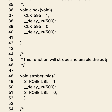
35
 */
36
void
clock
(
void
)
{
37
CLK_595
=
1
;
38
__delay_us
(
500
)
;
39
CLK_595
=
0
;
40
__delay_us
(
500
)
;
41
42
}
43
44
/*
45
 *This function will strobe and enable the output
46
 */
47
48
void
strobe
(
void
)
{
49
STROBE_595
=
1
;
50
__delay_us
(
500
)
;
51
STROBE_595
=
0
;
52
}
53
54
/*