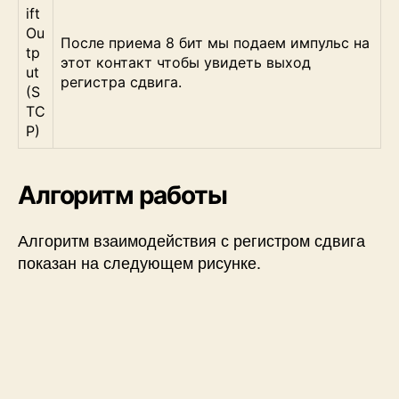
ift
Ou
После приема 8 бит мы подаем импульс на
tp
этот контакт чтобы увидеть выход
ut
регистра сдвига.
(S
TC
P)
Алгоритм работы
Алгоритм взаимодействия с регистром сдвига
показан на следующем рисунке.