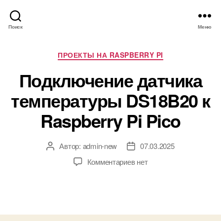
Поиск
Меню
Р
ПРОЕКТЫ НА RASPBERRY PI
у
Подключение датчика
б
р
температуры DS18B20 к
и
к
Raspberry Pi Pico
и
Автор:
admin-new
07.03.2025
А
Д
в
а
к
Комментариев
нет
т
т
з
о
а
а
р
з
п
з
а
и
а
п
с