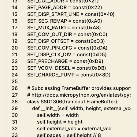
13
SET_COL_ADDR
=
const
(
0x21
)
14
SET_PAGE_ADDR
=
const
(
0x22
)
15
SET_DISP_START_LINE
=
const
(
0x40
)
16
SET_SEG_REMAP
=
const
(
0xA0
)
17
SET_MUX_RATIO
=
const
(
0xA8
)
18
SET_COM_OUT_DIR
=
const
(
0xC0
)
19
SET_DISP_OFFSET
=
const
(
0xD3
)
20
SET_COM_PIN_CFG
=
const
(
0xDA
)
21
SET_DISP_CLK_DIV
=
const
(
0xD5
)
22
SET_PRECHARGE
=
const
(
0xD9
)
23
SET_VCOM_DESEL
=
const
(
0xDB
)
24
SET_CHARGE_PUMP
=
const
(
0x8D
)
25
26
# Subclassing FrameBuffer provides support fo
27
# http://docs.micropython.org/en/latest/pyboa
28
class
SSD1306
(
framebuf
.
FrameBuffer
)
:
29
def
__init__
(
self
,
width
,
height
,
external_vcc
)
:
30
self
.
width
=
width
31
self
.
height
=
height
32
self
.
external_vcc
=
external_vcc
33
self
.
pages
=
self
.
height
/
/
8