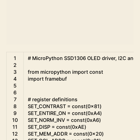
Python
1
# MicroPython SSD1306 OLED driver, I2C and S
2
3
from
micropython 
import
const
4
import
framebuf
5
6
7
# register definitions
8
SET_CONTRAST
=
const
(
0x81
)
9
SET_ENTIRE_ON
=
const
(
0xA4
)
10
SET_NORM_INV
=
const
(
0xA6
)
11
SET_DISP
=
const
(
0xAE
)
12
SET_MEM_ADDR
=
const
(
0x20
)