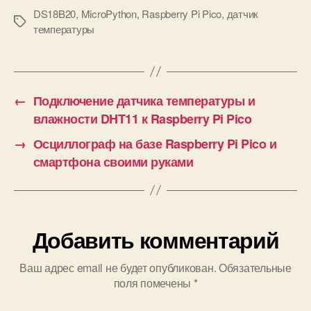
DS18B20 к
DS18B20
,
MicroPython
,
Raspberry Pi Pico
,
датчик
М
температуры
Raspberry Pi
е
т
к
и
←
Подключение датчика температуры и
влажности DHT11 к Raspberry Pi Pico
→
Осциллограф на базе Raspberry Pi Pico и
смартфона своими руками
Добавить комментарий
Ваш адрес email не будет опубликован.
Обязательные
поля помечены
*