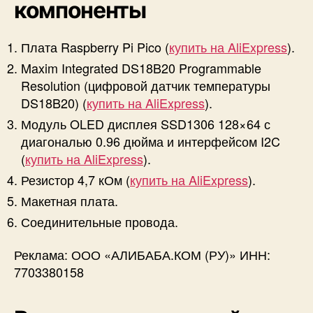
компоненты
Плата Raspberry Pi Pico (
купить на AliExpress
).
Maxim Integrated DS18B20 Programmable
Resolution (цифровой датчик температуры
DS18B20) (
купить на AliExpress
).
Модуль OLED дисплея SSD1306 128×64 с
диагональю 0.96 дюйма и интерфейсом I2C
(
купить на AliExpress
).
Резистор 4,7 кОм (
купить на AliExpress
).
Макетная плата.
Соединительные провода.
Реклама: ООО «АЛИБАБА.КОМ (РУ)» ИНН:
7703380158