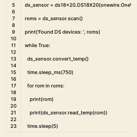
5
ds_sensor
=
ds18x20
.
DS18X20
(
onewire
.
OneWi
6
7
roms
=
ds_sensor
.
scan
(
)
8
9
print
(
'Found DS devices: '
,
roms
)
10
11
while
True
:
12
13
ds_sensor
.
convert_temp
(
)
14
15
time
.
sleep_ms
(
750
)
16
17
for
rom 
in
roms
:
18
19
print
(
rom
)
20
21
print
(
ds_sensor
.
read_temp
(
rom
)
)
22
23
time
.
sleep
(
5
)