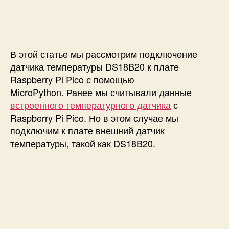
п
и
и
и
с
П
с
и
о
и
д
к
В этой статье мы рассмотрим подключение
л
датчика температуры DS18B20 к плате
ю
Raspberry Pi Pico с помощью
ч
MicroPython. Ранее мы считывали данные
е
встроенного температурного датчика
с
н
Raspberry Pi Pico. Но в этом случае мы
и
е
подключим к плате внешний датчик
д
температуры, такой как DS18B20.
а
т
ч
и
к
а
т