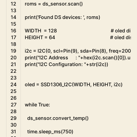
12
roms
=
ds_sensor
.
scan
(
)
13
14
print
(
'Found DS devices: '
,
roms
)
15
16
WIDTH
=
128
# oled disp
17
HEIGHT
=
64
# oled disp
18
19
i2c
=
I2C
(
0
,
scl
=
Pin
(
9
)
,
sda
=
Pin
(
8
)
,
freq
=
20000
20
print
(
"I2C Address      : "
+
hex
(
i2c
.
scan
(
)
[
0
]
)
.
upp
21
print
(
"I2C Configuration: "
+
str
(
i2c
)
)
# 
22
23
24
oled
=
SSD1306_I2C
(
WIDTH
,
HEIGHT
,
i2c
)
25
26
27
while
True
:
28
29
ds_sensor
.
convert_temp
(
)
30
31
time
.
sleep_ms
(
750
)