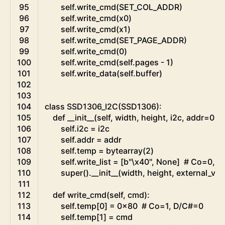
95
self
.
write_cmd
(
SET_COL_ADDR
)
96
self
.
write_cmd
(
x0
)
97
self
.
write_cmd
(
x1
)
98
self
.
write_cmd
(
SET_PAGE_ADDR
)
99
self
.
write_cmd
(
0
)
100
self
.
write_cmd
(
self
.
pages
-
1
)
101
self
.
write_data
(
self
.
buffer
)
102
103
104
class
SSD1306_I2C
(
SSD1306
)
:
105
def
__init__
(
self
,
width
,
height
,
i2c
,
addr
=
0x
106
self
.
i2c
=
i2c
107
self
.
addr
=
addr
108
self
.
temp
=
bytearray
(
2
)
109
self
.
write_list
=
[
b
"\x40"
,
None
]
# Co=0, D
110
super
(
)
.
__init__
(
width
,
height
,
external_vcc
111
112
def
write_cmd
(
self
,
cmd
)
:
113
self
.
temp
[
0
]
=
0x80
# Co=1, D/C#=0
114
self
.
temp
[
1
]
=
cmd