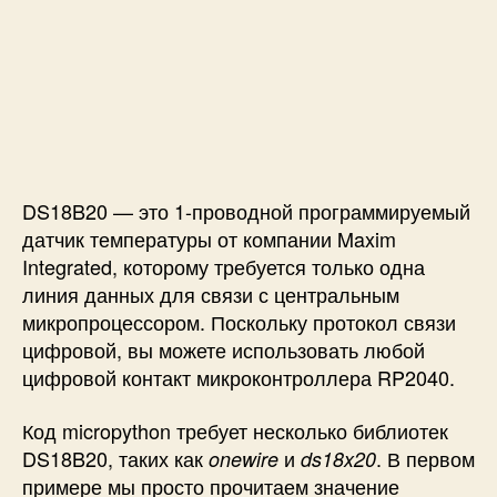
е
м
п
е
р
а
т
у
р
DS18B20 — это 1-проводной программируемый
ы
датчик температуры от компании Maxim
D
Integrated, которому требуется только одна
S
линия данных для связи с центральным
1
микропроцессором. Поскольку протокол связи
8
B
цифровой, вы можете использовать любой
2
цифровой контакт микроконтроллера RP2040.
0
к
Код micropython требует несколько библиотек
R
DS18B20, таких как
и
. В первом
onewire
ds18x20
a
примере мы просто прочитаем значение
s