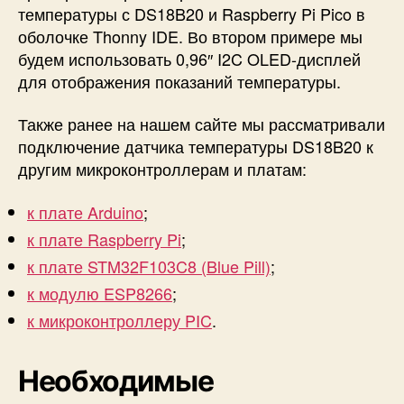
температуры с DS18B20 и Raspberry Pi Pico в
p
оболочке Thonny IDE. Во втором примере мы
b
e
будем использовать 0,96″ I2C OLED-дисплей
r
для отображения показаний температуры.
r
y
Также ранее на нашем сайте мы рассматривали
P
подключение датчика температуры DS18B20 к
i
другим микроконтроллерам и платам:
P
i
к плате Arduino
;
c
o
к плате Raspberry Pi
;
к плате STM32F103C8 (Blue Pill)
;
к модулю ESP8266
;
к микроконтроллеру PIC
.
Необходимые