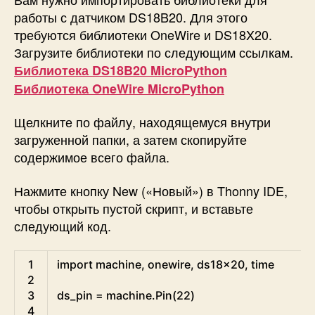
работы с датчиком DS18B20. Для этого
требуются библиотеки OneWire и DS18X20.
Загрузите библиотеки по следующим ссылкам.
Библиотека DS18B20 MicroPython
Библиотека OneWire MicroPython
Щелкните по файлу, находящемуся внутри
загруженной папки, а затем скопируйте
содержимое всего файла.
Нажмите кнопку New («Новый») в Thonny IDE,
чтобы открыть пустой скрипт, и вставьте
следующий код.
Python
1
import
machine
,
onewire
,
ds18x20
,
time
2
3
ds_pin
=
machine
.
Pin
(
22
)
4