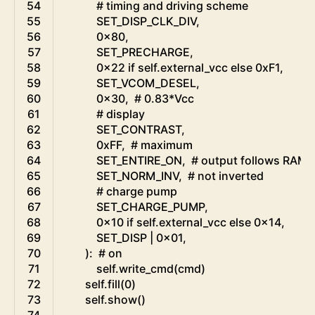
54
# timing and driving scheme
55
SET_DISP_CLK_DIV
,
56
0x80
,
57
SET_PRECHARGE
,
58
0x22
if
self
.
external_vcc 
else
0xF1
,
59
SET_VCOM_DESEL
,
60
0x30
,
# 0.83*Vcc
61
# display
62
SET_CONTRAST
,
63
0xFF
,
# maximum
64
SET_ENTIRE_ON
,
# output follows RAM 
65
SET_NORM_INV
,
# not inverted
66
# charge pump
67
SET_CHARGE_PUMP
,
68
0x10
if
self
.
external_vcc 
else
0x14
,
69
SET_DISP
|
0x01
,
70
)
:
# on
71
self
.
write_cmd
(
cmd
)
72
self
.
fill
(
0
)
73
self
.
show
(
)
74