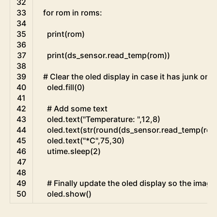
32
33
for
rom 
in
roms
:
34
35
print
(
rom
)
36
37
print
(
ds_sensor
.
read_temp
(
rom
)
)
38
39
# Clear the oled display in case it has junk on it
40
oled
.
fill
(
0
)
41
42
# Add some text
43
oled
.
text
(
"Temperature: "
,
12
,
8
)
44
oled
.
text
(
str
(
round
(
ds_sensor
.
read_temp
(
ro
45
oled
.
text
(
"*C"
,
75
,
30
)
46
utime
.
sleep
(
2
)
47
48
49
# Finally update the oled display so the image 
50
oled
.
show
(
)