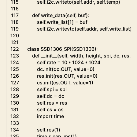
115
self
.
i2c
.
writeto
(
self
.
addr
,
self
.
temp
)
116
117
def
write_data
(
self
,
buf
)
:
118
self
.
write_list
[
1
]
=
buf
119
self
.
i2c
.
writevto
(
self
.
addr
,
self
.
write_list
)
120
121
122
class
SSD1306_SPI
(
SSD1306
)
:
123
def
__init__
(
self
,
width
,
height
,
spi
,
dc
,
res
,
c
124
self
.
rate
=
10
*
1024
*
1024
125
dc
.
init
(
dc
.
OUT
,
value
=
0
)
126
res
.
init
(
res
.
OUT
,
value
=
0
)
127
cs
.
init
(
cs
.
OUT
,
value
=
1
)
128
self
.
spi
=
spi
129
self
.
dc
=
dc
130
self
.
res
=
res
131
self
.
cs
=
cs
132
import
time
133
134
self
.
res
(
1
)
135
time
.
sleep_ms
(
1
)