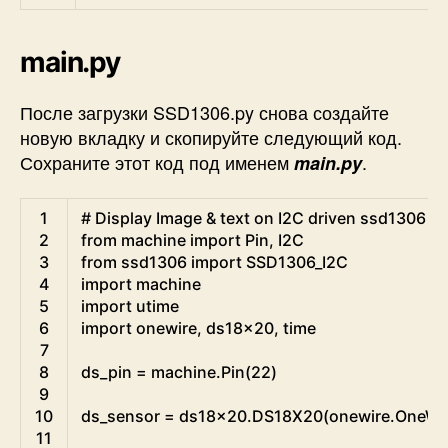
main.py
После загрузки SSD1306.py снова создайте
новую вкладку и скопируйте следующий код.
Сохраните этот код под именем
.
main.py
Python
1
# Display Image & text on I2C driven ssd1306 O
2
from
machine 
import
Pin
,
I2C
3
from
ssd1306 
import
SSD1306_I2C
4
import
machine
5
import
utime
6
import
onewire
,
ds18x20
,
time
7
8
ds_pin
=
machine
.
Pin
(
22
)
9
10
ds_sensor
=
ds18x20
.
DS18X20
(
onewire
.
OneWi
11