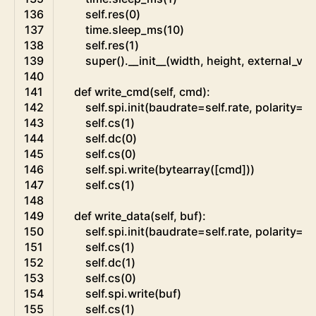
136
self
.
res
(
0
)
137
time
.
sleep_ms
(
10
)
138
self
.
res
(
1
)
139
super
(
)
.
__init__
(
width
,
height
,
external_vcc
140
141
def
write_cmd
(
self
,
cmd
)
:
142
self
.
spi
.
init
(
baudrate
=
self
.
rate
,
polarity
=
0
,
143
self
.
cs
(
1
)
144
self
.
dc
(
0
)
145
self
.
cs
(
0
)
146
self
.
spi
.
write
(
bytearray
(
[
cmd
]
)
)
147
self
.
cs
(
1
)
148
149
def
write_data
(
self
,
buf
)
:
150
self
.
spi
.
init
(
baudrate
=
self
.
rate
,
polarity
=
0
,
151
self
.
cs
(
1
)
152
self
.
dc
(
1
)
153
self
.
cs
(
0
)
154
self
.
spi
.
write
(
buf
)
155
self
.
cs
(
1
)