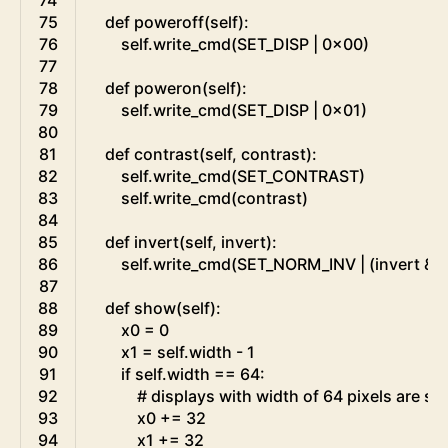
75
def
poweroff
(
self
)
:
76
self
.
write_cmd
(
SET_DISP
|
0x00
)
77
78
def
poweron
(
self
)
:
79
self
.
write_cmd
(
SET_DISP
|
0x01
)
80
81
def
contrast
(
self
,
contrast
)
:
82
self
.
write_cmd
(
SET_CONTRAST
)
83
self
.
write_cmd
(
contrast
)
84
85
def
invert
(
self
,
invert
)
:
86
self
.
write_cmd
(
SET_NORM_INV
|
(
invert
&
1
87
88
def
show
(
self
)
:
89
x0
=
0
90
x1
=
self
.
width
-
1
91
if
self
.
width
==
64
:
92
# displays with width of 64 pixels are sh
93
x0
+=
32
94
x1
+=
32