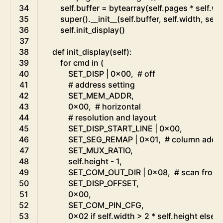
34
self
.
buffer
=
bytearray
(
self
.
pages
*
self
.
wi
35
super
(
)
.
__init__
(
self
.
buffer
,
self
.
width
,
self
.
36
self
.
init_display
(
)
37
38
def
init_display
(
self
)
:
39
for
cmd
in
(
40
SET_DISP
|
0x00
,
# off
41
# address setting
42
SET_MEM_ADDR
,
43
0x00
,
# horizontal
44
# resolution and layout
45
SET_DISP_START_LINE
|
0x00
,
46
SET_SEG_REMAP
|
0x01
,
# column addr
47
SET_MUX_RATIO
,
48
self
.
height
-
1
,
49
SET_COM_OUT_DIR
|
0x08
,
# scan from
50
SET_DISP_OFFSET
,
51
0x00
,
52
SET_COM_PIN_CFG
,
53
0x02
if
self
.
width
>
2
*
self
.
height 
else
0