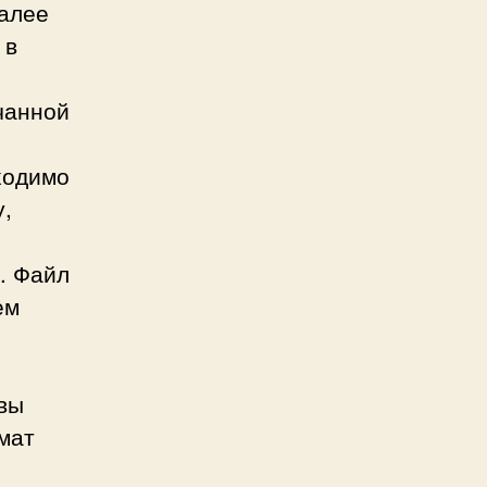
Далее
, в
ачанной
ходимо
у,
. Файл
ем
вы
мат