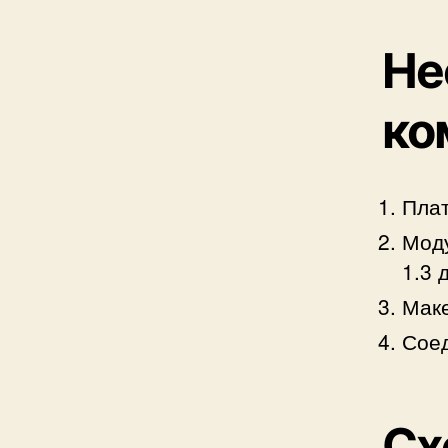
Не
ко
Плат
Мод
1.3 
Маке
Соед
Сх