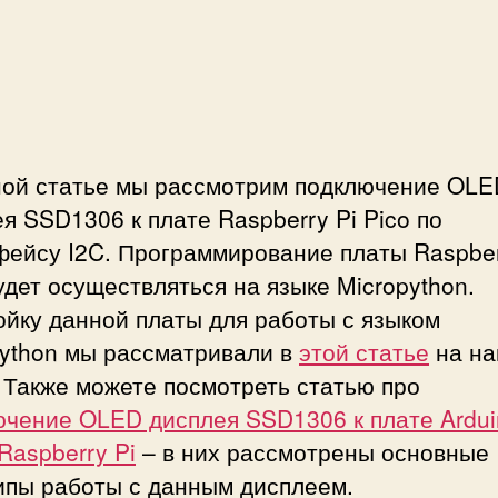
с
и
и
ной статье мы рассмотрим подключение OLE
я SSD1306 к плате Raspberry Pi Pico по
фейсу I2C. Программирование платы Raspber
удет осуществляться на языке Micropython.
йку данной платы для работы с языком
python мы рассматривали в
этой статье
на н
 Также можете посмотреть статью про
ючение OLED дисплея SSD1306 к плате Ardui
Raspberry Pi
– в них рассмотрены основные
ипы работы с данным дисплеем.