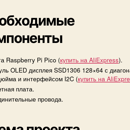
обходимые
мпоненты
а Raspberry Pi Pico (
купить на AliExpress
).
уль OLED дисплея SSD1306 128×64 с диаго
дюйма и интерфейсом I2C (
купить на AliExpr
тная плата.
инительные провода.
ема проекта