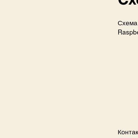
Схема
Raspbe
Контак