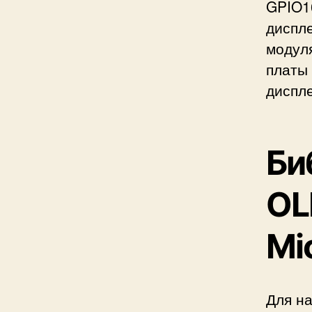
GPIO16
диспле
модуля
платы 
диспле
Би
OL
Mi
Для на