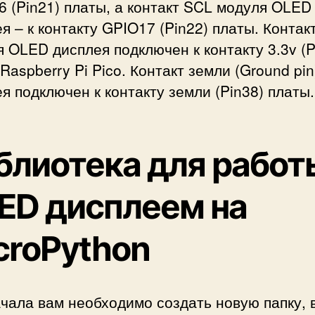
 (Pin21) платы, а контакт SCL модуля OLED
я – к контакту GPIO17 (Pin22) платы. Контак
 OLED дисплея подключен к контакту 3.3v (P
Raspberry Pi Pico. Контакт земли (Ground pin
я подключен к контакту земли (Pin38) платы.
блиотека для работ
ED дисплеем на
croPython
чала вам необходимо создать новую папку, 