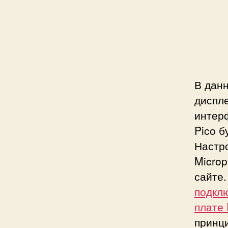
В дан
диспле
интер
Pico б
Настро
Micro
сайте.
подкл
плате 
принц