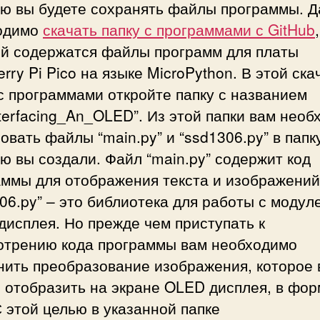
ую вы будете сохранять файлы программы. 
одимо
скачать папку с программами с GitHub
ой содержатся файлы программ для платы
rry Pi Pico на языке MicroPython. В этой ск
с программами откройте папку с названием
terfacing_An_OLED”. Из этой папки вам необ
овать файлы “main.py” и “ssd1306.py” в папк
ю вы создали. Файл “main.py” содержит код
аммы для отображения текста и изображений
06.py” – это библиотека для работы с модул
исплея. Но прежде чем приступать к
отрению кода программы вам необходимо
нить преобразование изображения, которое 
 отобразить на экране OLED дисплея, в фор
 этой целью в указанной папке