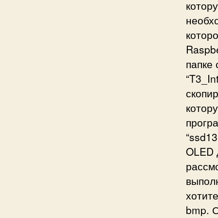
котор
необх
котор
Raspbe
папке 
“T3_In
скопир
котору
прогр
“ssd13
OLED д
рассм
выпол
хотите
bmp. С