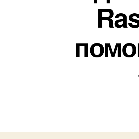
Ras
помо