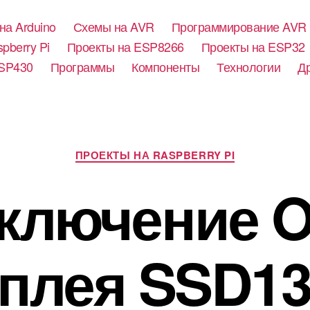
на Arduino
Схемы на AVR
Программирование AVR
pberry Pi
Проекты на ESP8266
Проекты на ESP32
SP430
Программы
Компоненты
Технологии
Д
Р
ПРОЕКТЫ НА RASPBERRY PI
у
б
ключение 
р
и
к
и
плея SSD13