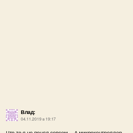
Влад
:
04.11.2019 в 19:17
Что то я не понял совсем… А микроконтроллер