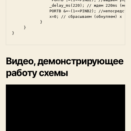
                _delay_ms(220); // ждем 220ms (можн
                PORTB &=~(1<<PINB2); //непосредстве
                x=0; // сбрасываем (обнуляем) x 

            }

     }

}
Видео, демонстрирующее
работу схемы