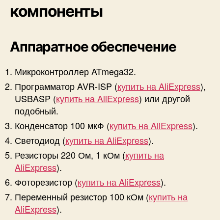
компоненты
Аппаратное обеспечение
Микроконтроллер ATmega32.
Программатор AVR-ISP (
купить на AliExpress
),
USBASP (
купить на AliExpress
) или другой
подобный.
Конденсатор 100 мкФ (
купить на AliExpress
).
Светодиод (
купить на AliExpress
).
Резисторы 220 Ом, 1 кОм (
купить на
AliExpress
).
Фоторезистор (
купить на AliExpress
).
Переменный резистор 100 кОм (
купить на
AliExpress
).