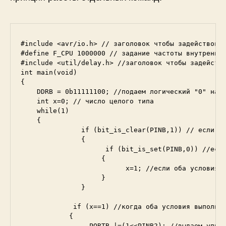
#include <avr/io.h> // заголовок чтобы задействоват
#define F_CPU 1000000 // задание частоты внутреннем
#include <util/delay.h> //заголовок чтобы задейство
int main(void)

{

    DDRB = 0b11111100; //подаем логический "0" на к
    int x=0; // число целого типа

    while(1)

    {

               if (bit_is_clear(PINB,1)) // если те
               {

                     if (bit_is_set(PINB,0)) //если
                    {

                          x=1; //если оба условия в
                    }

               }

             if (x==1) //когда оба условия выполнен
            {

                 PORTB |=(1<<PINB2); //выдаем управ