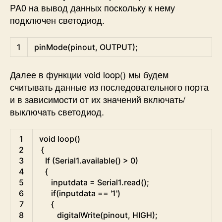
PA0 на вывод данных поскольку к нему
подключен светодиод.
Arduino
1
pinMode
(
pinout
,
OUTPUT
)
;
Далее в функции void loop() мы будем
считывать данные из последовательного порта
и в зависимости от их значений включать/
выключать светодиод.
Arduino
1
void
loop
(
)
2
{
3
If
(
Serial1
.
available
(
)
>
0
)
4
{
5
inputdata
=
Serial1
.
read
(
)
;
6
if
(
inputdata
==
'1'
)
7
{
8
digitalWrite
(
pinout
,
HIGH
)
;