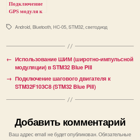
Подключение
GPS модуля к
плате
STM32F103C8
Android
,
Bluetooth
,
HC-05
,
STM32
,
светодиод
М
е
(Blue Pill)
т
к
и
←
Использование ШИМ (широтно-импульсной
модуляции) в STM32 Blue Pill
→
Подключение шагового двигателя к
STM32F103C8 (STM32 Blue Pill)
Добавить комментарий
Ваш адрес email не будет опубликован.
Обязательные