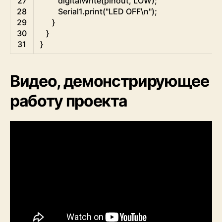
27
digitalWrite
(
pinout
,
LOW
)
;
28
Serial1
.
print
(
"LED OFF\n"
)
;
29
}
30
}
31
}
Видео, демонстрирующее
работу проекта