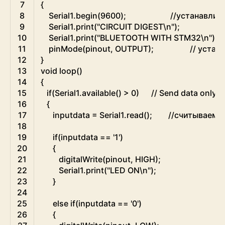
7
{
8
Serial1
.
begin
(
9600
)
;
//устанавлив
9
Serial1
.
print
(
"CIRCUIT DIGEST\n"
)
;
10
Serial1
.
print
(
"BLUETOOTH WITH STM32\n"
)
;
11
pinMode
(
pinout
,
OUTPUT
)
;
// уста
12
}
13
void
loop
(
)
14
{
15
if
(
Serial1
.
available
(
)
>
0
)
// Send data only 
16
{
17
inputdata
=
Serial1
.
read
(
)
;
//считываем 
18
19
if
(
inputdata
==
'1'
)
20
{
21
digitalWrite
(
pinout
,
HIGH
)
;
22
Serial1
.
print
(
"LED ON\n"
)
;
23
}
24
25
else
if
(
inputdata
==
'0'
)
26
{