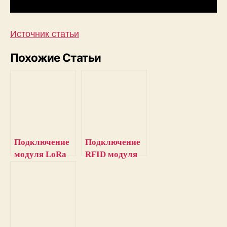
Источник статьи
Похожие Статьи
Подключение
Подключение
модуля LoRa
RFID модуля
SX1278 к
EM-18 к
STM32 Blue Pill
STM32F103C8
(Blue Pill)