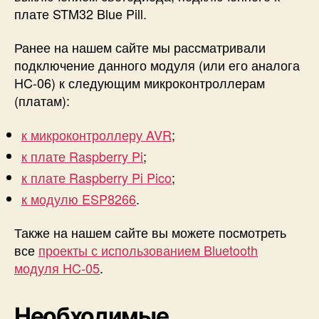
e
плате STM32 Blue Pill.
P
i
Ранее на нашем сайте мы рассматривали
l
подключение данного модуля (или его аналога
l
HC-06) к следующим микроконтроллерам
(платам):
к микроконтроллеру AVR
;
к плате Raspberry Pi
;
к плате Raspberry Pi Pico
;
к модулю ESP8266
.
Также на нашем сайте вы можете посмотреть
все
проекты с использованием Bluetooth
модуля HC-05
.
Необходимые