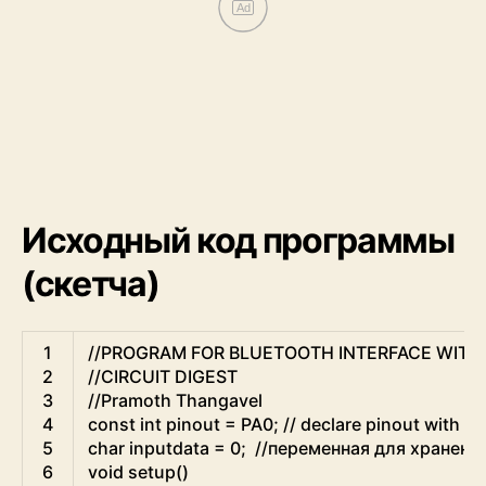
Ad
Исходный код программы
(скетча)
Arduino
1
//PROGRAM FOR BLUETOOTH INTERFACE WITH
2
//CIRCUIT DIGEST
3
//Pramoth Thangavel
4
const
int
pinout
=
PA0
;
// declare pinout with in
5
char
inputdata
=
0
;
//переменная для хранени
6
void
setup
(
)