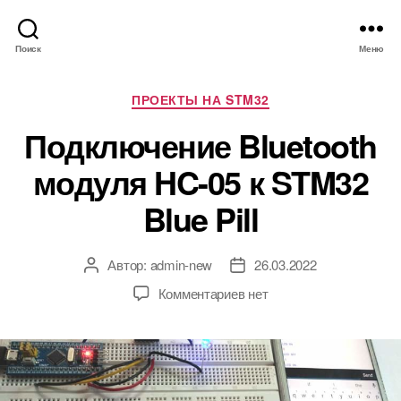
Поиск
Меню
Р
ПРОЕКТЫ НА STM32
у
Подключение Bluetooth
б
р
модуля HC-05 к STM32
и
к
Blue Pill
и
Автор:
admin-new
26.03.2022
А
Д
в
а
к
Комментариев
нет
т
т
з
о
а
а
р
з
п
з
а
и
а
п
с