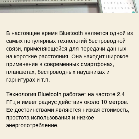
п
и
и
и
с
П
с
и
о
и
д
к
В настоящее время Bluetooth является одной из
л
самых популярных технологий беспроводной
ю
связи, применяющейся для передачи данных
ч
на короткие расстояния. Она находит широкое
е
применение в современных смартфонах,
н
планшетах, беспроводных наушниках и
и
е
гарнитурах и т.п.
B
l
Технология Bluetooth работает на частоте 2.4
u
ГГц и имеет радиус действия около 10 метров.
e
Ее достоинствами являются низкая стоимость,
t
простота использования и низкое
o
энергопотребление.
o
t