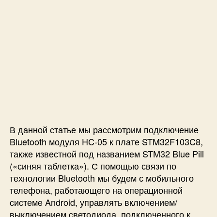
h
м
о
д
у
л
я
H
C
-
0
5
В данной статье мы рассмотрим подключение
к
S
Bluetooth модуля HC-05 к плате STM32F103C8,
T
также известной под названием STM32 Blue Pill
M
(«синяя таблетка»). С помощью связи по
3
технологии Bluetooth мы будем с мобильного
2
телефона, работающего на операционной
B
системе Android, управлять включением/
l
выключением светодиода, подключенного к
u