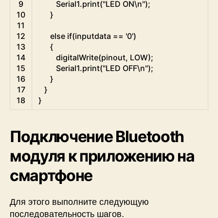
9
Serial1
.
print
(
"LED ON\n"
)
;
10
}
11
12
else
if
(
inputdata
==
'0'
)
13
{
14
digitalWrite
(
pinout
,
LOW
)
;
15
Serial1
.
print
(
"LED OFF\n"
)
;
16
}
17
}
18
}
Подключение Bluetooth
модуля к приложению на
смартфоне
Для этого выполните следующую
последовательность шагов.