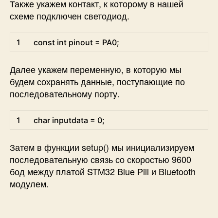
Также укажем контакт, к которому в нашей
схеме подключен светодиод.
Arduino
1
const
int
pinout
=
PA0
;
Далее укажем переменную, в которую мы
будем сохранять данные, поступающие по
последовательному порту.
Arduino
1
char
inputdata
=
0
;
Затем в функции setup() мы инициализируем
последовательную связь со скоростью 9600
бод между платой STM32 Blue Pill и Bluetooth
модулем.