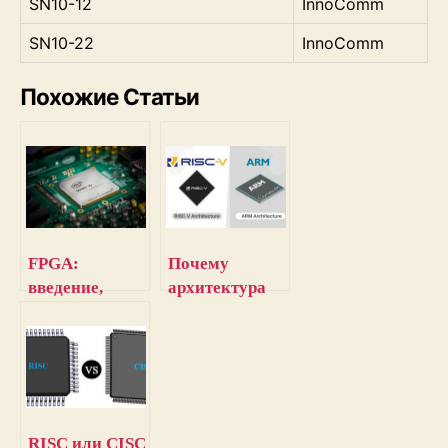
SN10-12
InnoComm
SN10-22
InnoComm
Похожие Статьи
FPGA:
Почему
введение,
архитектура
архитектура и
RISC-V может
инструменты
стать заменой
для
ARM
программиров
ания
RISC или CISC