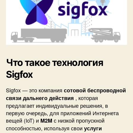
е
к
т
у
р
а
и
ф
у
Что такое технология
н
к
Sigfox
ц
и
и
Sigfox — это компания
сотовой беспроводной
б
, которая
связи дальнего действия
е
предлагает индивидуальные решения, в
з
первую очередь, для приложений Интернета
о
вещей (IoT) и
с низкой пропускной
M2M
п
способностью, используя свои
услуги
а