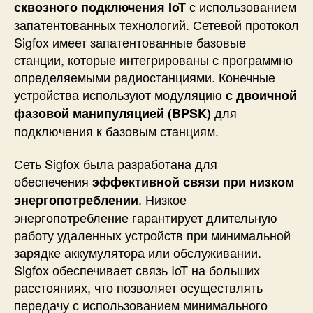
с
с использованием
сквозного подключения IoT
н
запатентованных технологий. Сетевой протокол
о
Sigfox имеет запатентованные базовые
с
станции, которые интегрированы с программно
т
определяемыми радиостанциями. Конечные
и
устройства используют модуляцию
с двоичной
для
фазовой манипуляцией (BPSK)
подключения к базовым станциям.
Сеть Sigfox была разработана для
обеспечения
эффективной связи при низком
. Низкое
энергопотреблении
энергопотребление гарантирует длительную
работу удаленных устройств при минимальной
зарядке аккумулятора или обслуживании.
Sigfox обеспечивает связь IoT на больших
расстояниях, что позволяет осуществлять
передачу с использованием минимального