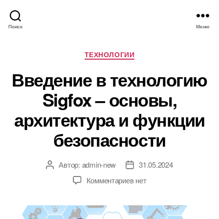
Поиск
Меню
Р
ТЕХНОЛОГИИ
у
Введение в технологию
б
р
Sigfox – основы,
и
к
архитектура и функции
и
безопасности
Автор:
admin-new
31.05.2024
А
Д
в
а
к
Комментариев
нет
т
т
з
о
а
а
р
з
п
з
а