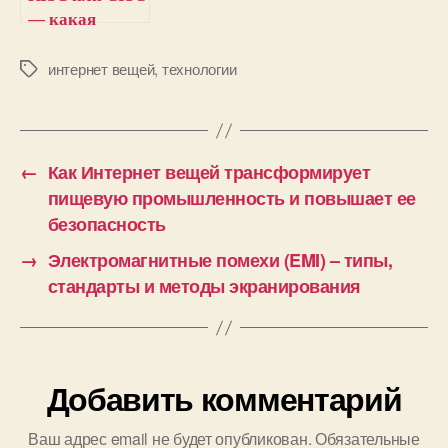
— какая
архитектура
микроконтрол
интернет вещей
,
технологии
М
е
леров лучше
т
к
и
←
Как Интернет вещей трансформирует
пищевую промышленность и повышает ее
безопасность
→
Электромагнитные помехи (EMI) – типы,
стандарты и методы экранирования
Добавить комментарий
Ваш адрес email не будет опубликован.
Обязательные