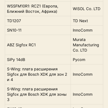
WSSFM10R1: RCZ1 (Европа,
WiSOL Co. LTD
Ближний Восток, Африка)
TD1207
TD Next
SN10-11
InnoComm
Murata
ABZ Sigfox RC1
Manufacturing
Co. LTD
SiPy 14dB
Pycom
S-Wing: плата расширения
Sigfox для Bosch XDK для зон 2
InnoComm
и 4
S-Wing: плата расширения
Sigfox для Bosch XDK для зоны
InnoComm
3