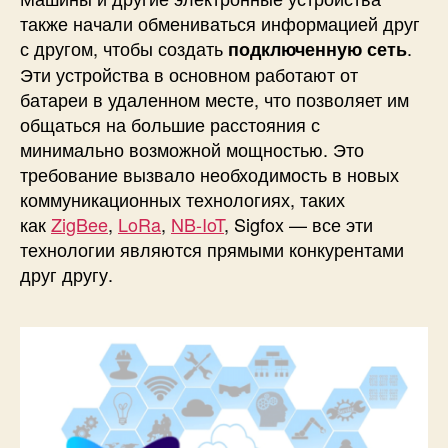
также начали обмениваться информацией друг
ю
S
с другом, чтобы создать
.
подключенную сеть
i
Эти устройства в основном работают от
g
батареи в удаленном месте, что позволяет им
f
общаться на большие расстояния с
o
минимально возможной мощностью. Это
x
требование вызвало необходимость в новых
–
коммуникационных технологиях, таких
о
с
как
ZigBee
,
LoRa
,
NB-IoT
, Sigfox — все эти
н
технологии являются прямыми конкурентами
о
друг другу.
в
ы
,
а
р
х
и
т