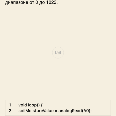
диапазоне от 0 до 1023.
Ad
Arduino
1
void
loop
(
)
{
2
soilMoistureValue
=
analogRead
(
A0
)
;