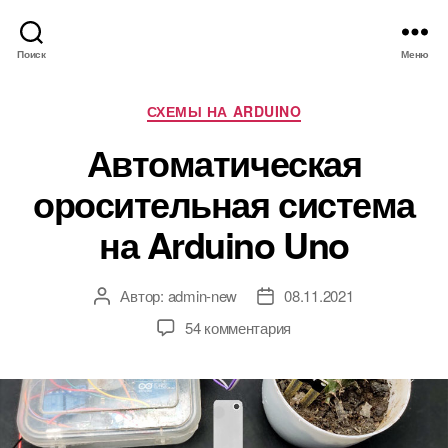
Поиск
Меню
Р
СХЕМЫ НА ARDUINO
у
Автоматическая
б
р
оросительная система
и
к
на Arduino Uno
и
Автор:
admin-new
08.11.2021
А
Д
в
а
к
54 комментария
т
т
з
о
а
а
р
з
п
з
а
и
а
п
с