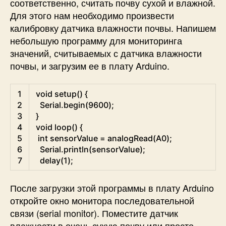
соответственно, считать почву сухой и влажной.
Для этого нам необходимо произвести
калибровку датчика влажности почвы. Напишем
небольшую программу для мониторинга
значений, считываемых с датчика влажности
почвы, и загрузим ее в плату Arduino.
Arduino
1
void
setup
(
)
{
2
Serial
.
begin
(
9600
)
;
3
}
4
void
loop
(
)
{
5
int
sensorValue
=
analogRead
(
A0
)
;
6
Serial
.
println
(
sensorValue
)
;
7
delay
(
1
)
;
После загрузки этой программы в плату Arduino
откройте окно монитора последовательной
связи (serial monitor). Поместите датчик
влажности в очень сухую почву или просто