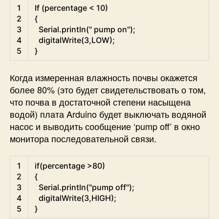
Arduino
1
If
(
percentage
<
10
)
2
{
3
Serial
.
println
(
" pump on"
)
;
4
digitalWrite
(
3
,
LOW
)
;
5
}
Когда измеренная влажность почвы окажется
более 80% (это будет свидетельствовать о том,
что почва в достаточной степени насыщена
водой) плата Arduino будет выключать водяной
насос и выводить сообщение ‘pump off’ в окно
монитора последовательной связи.
Arduino
1
if
(
percentage
>
80
)
2
{
3
Serial
.
println
(
"pump off"
)
;
4
digitalWrite
(
3
,
HIGH
)
;
5
}