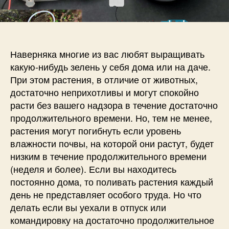
п
и
и
и
с
А
с
и
в
и
т
о
Наверняка многие из вас любят выращивать
м
какую-нибудь зелень у себя дома или на даче.
а
При этом растения, в отличие от животных,
т
достаточно неприхотливы и могут спокойно
и
расти без вашего надзора в течение достаточно
ч
продолжительного времени. Но, тем не менее,
е
с
растения могут погибнуть если уровень
к
влажности почвы, на которой они растут, будет
а
низким в течение продолжительного времени
я
(неделя и более). Если вы находитесь
о
постоянно дома, то поливать растения каждый
р
день не представляет особого труда. Но что
о
делать если вы уехали в отпуск или
с
командировку на достаточно продолжительное
и