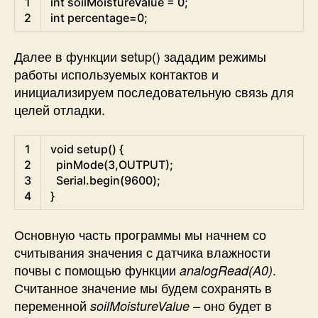
1
int
soilMoistureValue
=
0
;
2
int
percentage
=
0
;
Далее в функции setup() зададим режимы
работы используемых контактов и
инициализируем последовательную связь для
целей отладки.
Arduino
1
void
setup
(
)
{
2
pinMode
(
3
,
OUTPUT
)
;
3
Serial
.
begin
(
9600
)
;
4
}
Основную часть программы мы начнем со
считывания значения с датчика влажности
почвы с помощью функции
.
analogRead(A0)
Считанное значение мы будем сохранять в
переменной
– оно будет в
soilMoistureValue