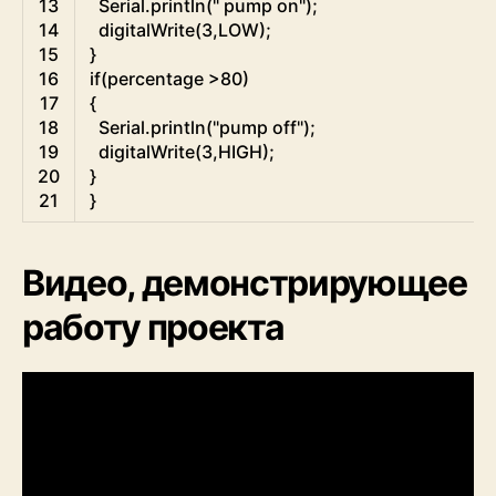
13
Serial
.
println
(
" pump on"
)
;
14
digitalWrite
(
3
,
LOW
)
;
15
}
16
if
(
percentage
>
80
)
17
{
18
Serial
.
println
(
"pump off"
)
;
19
digitalWrite
(
3
,
HIGH
)
;
20
}
21
}
Видео, демонстрирующее
работу проекта