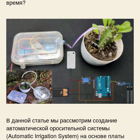
т
время?
е
л
ь
н
а
я
с
и
с
т
е
м
а
н
а
A
r
В данной статье мы рассмотрим создание
d
автоматической оросительной системы
u
(Automatic Irrigation System) на основе платы
i