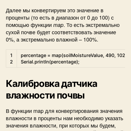
Далее мы конвертируем это значение в
проценты (то есть в диапазон от 0 до 100) с
помощью функции
. То есть экстремально
map
сухой почве будет соответствовать значение
0%, а экстремально влажной – 100%.
Arduino
1
percentage
=
map
(
soilMoistureValue
,
490
,
1023
,
2
Serial
.
println
(
percentage
)
;
Калибровка датчика
влажности почвы
В функции map для конвертирования значения
влажности в проценты нам необходимо указать
значения влажности, при которых мы будем,