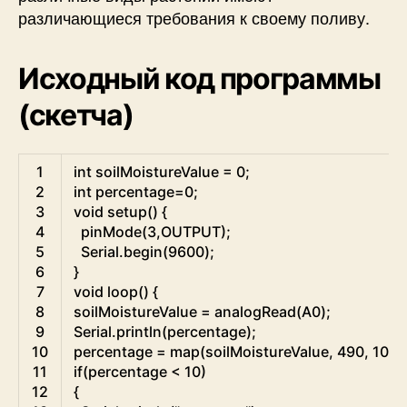
различающиеся требования к своему поливу.
Исходный код программы
(скетча)
Arduino
1
int
soilMoistureValue
=
0
;
2
int
percentage
=
0
;
3
void
setup
(
)
{
4
pinMode
(
3
,
OUTPUT
)
;
5
Serial
.
begin
(
9600
)
;
6
}
7
void
loop
(
)
{
8
soilMoistureValue
=
analogRead
(
A0
)
;
9
Serial
.
println
(
percentage
)
;
10
percentage
=
map
(
soilMoistureValue
,
490
,
1023
11
if
(
percentage
<
10
)
12
{