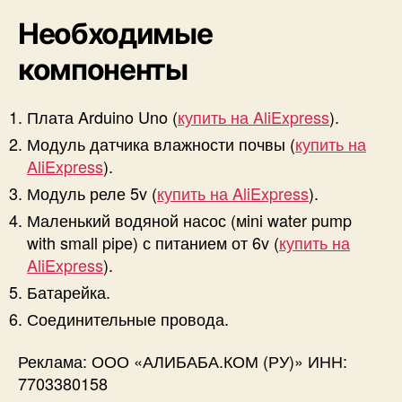
Необходимые
компоненты
Плата Arduino Uno (
купить на AliExpress
).
Модуль датчика влажности почвы (
купить на
AliExpress
).
Модуль реле 5v (
купить на AliExpress
).
Маленький водяной насос (мini water pump
with small pipe) с питанием от 6v (
купить на
AliExpress
).
Батарейка.
Соединительные провода.
Реклама: ООО «АЛИБАБА.КОМ (РУ)» ИНН:
7703380158