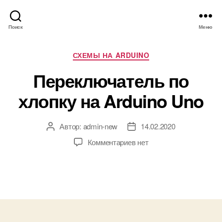
Поиск
Меню
Р
СХЕМЫ НА ARDUINO
у
Переключатель по
б
р
хлопку на Arduino Uno
и
к
и
Автор:
admin-new
14.02.2020
А
Д
в
а
к
Комментариев
нет
т
т
з
о
а
а
р
з
п
з
а
и
а
п
с
п
и
и
и
с
П