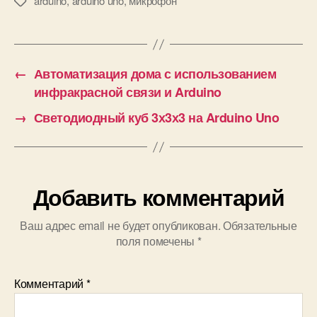
arduino
,
arduino uno
,
микрофон
М
е
датчике
т
к
и
←
Автоматизация дома с использованием
инфракрасной связи и Arduino
→
Светодиодный куб 3х3х3 на Arduino Uno
Добавить комментарий
Ваш адрес email не будет опубликован.
Обязательные
поля помечены
*
Комментарий
*