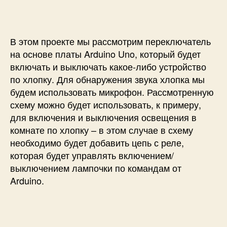
с
и
е
и
р
е
В этом проекте мы рассмотрим переключатель
к
л
на основе платы Arduino Uno, который будет
ю
включать и выключать какое-либо устройство
ч
по хлопку. Для обнаружения звука хлопка мы
а
будем использовать микрофон. Рассмотренную
т
схему можно будет использовать, к примеру,
е
для включения и выключения освещения в
л
комнате по хлопку – в этом случае в схему
ь
п
необходимо будет добавить цепь с реле,
о
которая будет управлять включением/
х
выключением лампочки по командам от
л
Arduino.
о
п
к
у