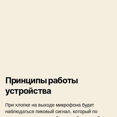
н
а
A
r
d
u
i
n
o
U
n
o
Принципы работы
устройства
При хлопке на выходе микрофона будет
наблюдаться пиковый сигнал, который по