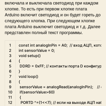
включала и выключала светодиод при каждом
хлопке. То есть при первом хлопке плата
Arduino включит светодиод и он будет гореть до
следующего хлопка. При следующем хлопке
плата Arduino выключит светодиод и т.д. Далее
представлен полный текст программы.
Arduino
1
const
int
analogInPin
=
A0
;
// вход АЦП, кото
2
int
sensorValue
=
0
;
3
void
setup
(
)
4
{
5
DDRD
=
0xFF
;
// контакты порта D конфигури
6
}
7
void
loop
(
)
8
{
9
sensorValue
=
analogRead
(
analogInPin
)
;
// с
10
if
(
sensorValue
>
60
)
11
{
12
PORTD
^=
(
1
<<
7
)
;
// если на выходе АЦП набл