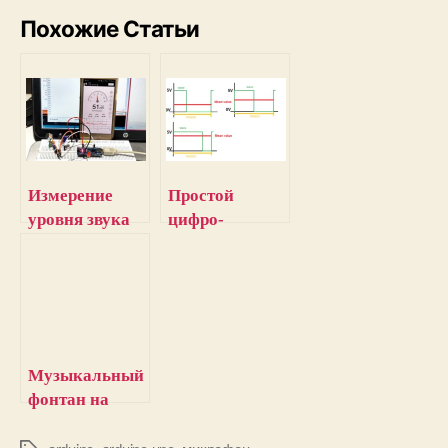
Похожие Статьи
Измерение
Простой
уровня звука
цифро-
(шума) в
аналоговый
децибелах с
преобразовате
помощью
ль (ЦАП) для
Arduino и
Arduino
микрофона
Музыкальный
фонтан на
Arduino и
акустическом