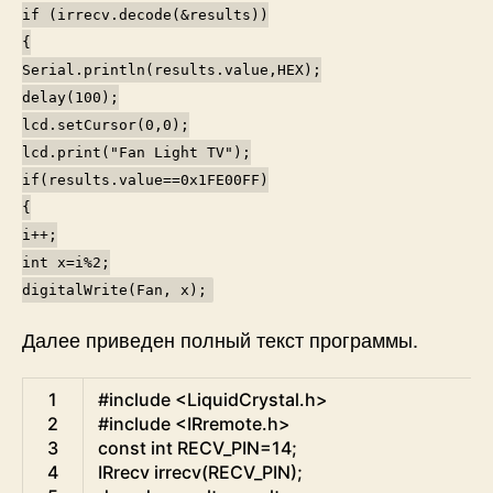
if (irrecv.decode(&results))
{
Serial.println(results.value,HEX);
delay(100);
lcd.setCursor(0,0);
lcd.print("Fan Light TV");
if(results.value==0x1FE00FF)
{
i++;
int x=i%2;
digitalWrite(Fan, x);
Далее приведен полный текст программы.
Arduino
1
#include <LiquidCrystal.h>
2
#include <IRremote.h>
3
const
int
RECV_PIN
=
14
;
4
IRrecv
irrecv
(
RECV_PIN
)
;