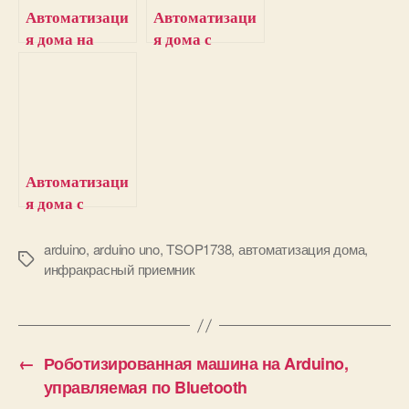
Автоматизаци
Автоматизаци
я дома на
я дома с
микроконтрол
использование
лере PIC с
м GSM и
управлением
Arduino
по
инфракрасной
связи
Автоматизаци
я дома с
помощью
Arduino
arduino
,
arduino uno
,
TSOP1738
,
автоматизация дома
,
М
инфракрасный приемник
е
т
к
и
←
Роботизированная машина на Arduino,
управляемая по Bluetooth