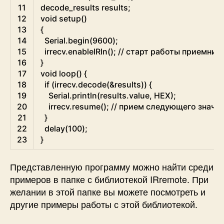
11
decode
_
results
results
;
12
void
setup
(
)
13
{
14
Serial
.
begin
(
9600
)
;
15
irrecv
.
enableIRIn
(
)
;
// старт работы приемник
16
}
17
void
loop
(
)
{
18
if
(
irrecv
.
decode
(
&
results
)
)
{
19
Serial
.
println
(
results
.
value
,
HEX
)
;
20
irrecv
.
resume
(
)
;
// прием следующего значе
21
}
22
delay
(
100
)
;
23
}
Представленную программу можно найти среди
примеров в папке с библиотекой IRremote. При
желании в этой папке вы можете посмотреть и
другие примеры работы с этой библиотекой.