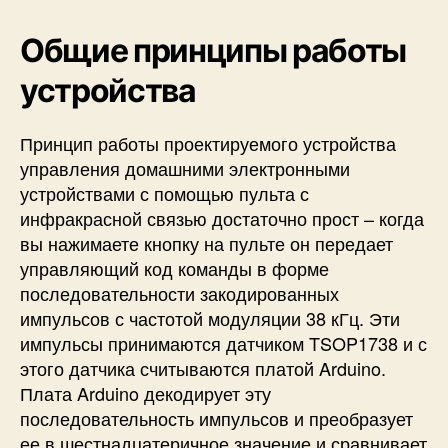
р
а
Общие принципы работы
с
н
устройства
о
й
Принцип работы проектируемого устройства
с
управления домашними электронными
в
я
устройствами с помощью пульта с
з
инфракрасной связью достаточно прост – когда
и
вы нажимаете кнопку на пульте он передает
и
управляющий код команды в форме
A
последовательности закодированных
r
импульсов с частотой модуляции 38 кГц. Эти
d
импульсы принимаются датчиком TSOP1738 и с
u
i
этого датчика считываются платой Arduino.
n
Плата Arduino декодирует эту
o
последовательность импульсов и преобразует
ее в шестнадцатеричное значение и сравнивает