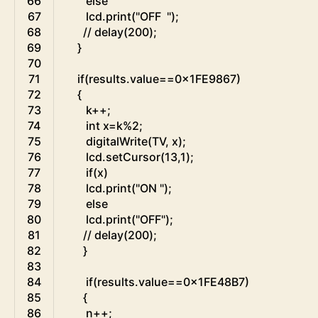
66
else
67
lcd
.
print
(
"OFF  "
)
;
68
// delay(200);
69
}
70
71
if
(
results
.
value
==
0x1FE9867
)
72
{
73
k
++
;
74
int
x
=
k
%
2
;
75
digitalWrite
(
TV
,
x
)
;
76
lcd
.
setCursor
(
13
,
1
)
;
77
if
(
x
)
78
lcd
.
print
(
"ON "
)
;
79
else
80
lcd
.
print
(
"OFF"
)
;
81
// delay(200);
82
}
83
84
if
(
results
.
value
==
0x1FE48B7
)
85
{
86
n
++
;