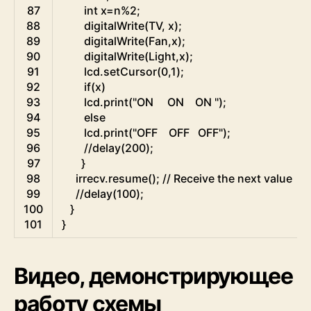
87
int
x
=
n
%
2
;
88
digitalWrite
(
TV
,
x
)
;
89
digitalWrite
(
Fan
,
x
)
;
90
digitalWrite
(
Light
,
x
)
;
91
lcd
.
setCursor
(
0
,
1
)
;
92
if
(
x
)
93
lcd
.
print
(
"ON     ON    ON "
)
;
94
else
95
lcd
.
print
(
"OFF    OFF   OFF"
)
;
96
//delay(200);
97
}
98
irrecv
.
resume
(
)
;
// Receive the next value
99
//delay(100);
100
}
101
}
Видео, демонстрирующее
работу схемы