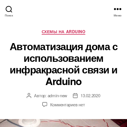
Поиск
Меню
Р
СХЕМЫ НА ARDUINO
у
Автоматизация дома с
б
р
использованием
и
к
инфракрасной связи и
и
Arduino
Автор:
admin-new
13.02.2020
А
Д
в
а
к
Комментариев
нет
т
т
з
о
а
а
р
з
п
з
а