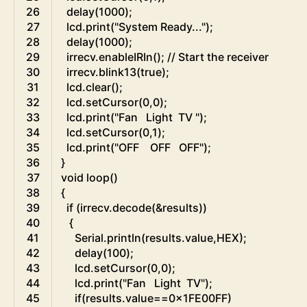
26
delay
(
1000
)
;
27
lcd
.
print
(
"System Ready..."
)
;
28
delay
(
1000
)
;
29
irrecv
.
enableIRIn
(
)
;
// Start the receiver
30
irrecv
.
blink13
(
true
)
;
31
lcd
.
clear
(
)
;
32
lcd
.
setCursor
(
0
,
0
)
;
33
lcd
.
print
(
"Fan   Light  TV "
)
;
34
lcd
.
setCursor
(
0
,
1
)
;
35
lcd
.
print
(
"OFF    OFF   OFF"
)
;
36
}
37
void
loop
(
)
38
{
39
if
(
irrecv
.
decode
(
&
results
)
)
40
{
41
Serial
.
println
(
results
.
value
,
HEX
)
;
42
delay
(
100
)
;
43
lcd
.
setCursor
(
0
,
0
)
;
44
lcd
.
print
(
"Fan   Light  TV"
)
;
45
if
(
results
.
value
==
0x1FE00FF
)