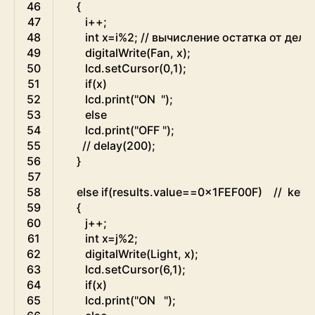
46
{
47
i
++
;
48
int
x
=
i
%
2
;
// вычисление остатка от деле
49
digitalWrite
(
Fan
,
x
)
;
50
lcd
.
setCursor
(
0
,
1
)
;
51
if
(
x
)
52
lcd
.
print
(
"ON  "
)
;
53
else
54
lcd
.
print
(
"OFF "
)
;
55
// delay(200);
56
}
57
58
else
if
(
results
.
value
==
0x1FEF00F
)
//  key 1
59
{
60
j
++
;
61
int
x
=
j
%
2
;
62
digitalWrite
(
Light
,
x
)
;
63
lcd
.
setCursor
(
6
,
1
)
;
64
if
(
x
)
65
lcd
.
print
(
"ON   "
)
;