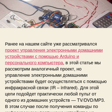
и
а
п
с
п
и
и
и
с
А
с
и
в
и
т
о
м
Ранее на нашем сайте уже рассматривался
а
проект управления электронными домашними
т
устройствами с помощью Arduino и
и
персонального компьютера
, в этой статье мы
з
а
рассмотрим аналогичный проект, но
ц
управление электронными домашними
и
устройствами будет осуществляться с помощью
я
инфракрасной связи (IR – infrared). Для этой
д
цели подойдет практически любой пульт от
о
одного из домашних устройств — TV/DVD/MP3.
м
В этом случае после получения команды по
а
с