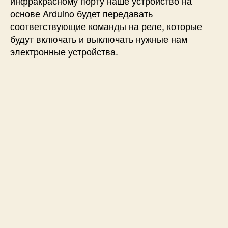
инфракрасному порту наше устройство на
и
основе Arduino будет передавать
с
соответствующие команды на реле, которые
п
будут включать и выключать нужные нам
о
электронные устройства.
л
ь
з
о
в
а
н
и
е
м
и
н
ф
р
а
к