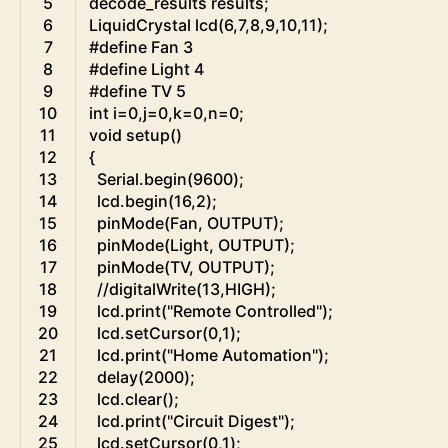
5
decode
_
results
results
;
6
LiquidCrystal
lcd
(
6
,
7
,
8
,
9
,
10
,
11
)
;
7
#define Fan 3
8
#define Light 4
9
#define TV 5
10
int
i
=
0
,
j
=
0
,
k
=
0
,
n
=
0
;
11
void
setup
(
)
12
{
13
Serial
.
begin
(
9600
)
;
14
lcd
.
begin
(
16
,
2
)
;
15
pinMode
(
Fan
,
OUTPUT
)
;
16
pinMode
(
Light
,
OUTPUT
)
;
17
pinMode
(
TV
,
OUTPUT
)
;
18
//digitalWrite(13,HIGH);
19
lcd
.
print
(
"Remote Controlled"
)
;
20
lcd
.
setCursor
(
0
,
1
)
;
21
lcd
.
print
(
"Home Automation"
)
;
22
delay
(
2000
)
;
23
lcd
.
clear
(
)
;
24
lcd
.
print
(
"Circuit Digest"
)
;
25
lcd
.
setCursor
(
0
,
1
)
;