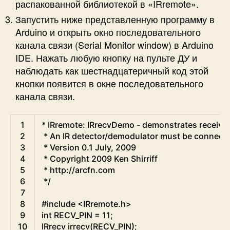
распакованной библиотекой в «IRremote».
Запустить ниже представленную программу в
Arduino и открыть окно последовательного
канала связи (Serial Monitor window) в Arduino
IDE. Нажать любую кнопку на пульте ДУ и
наблюдать как шестнадцатеричный код этой
кнопки появится в окне последовательного
канала связи.
Arduino
1
*
IRremote
:
IRrecvDemo
-
demonstrates
receivi
2
*
An
IR
detector
/
demodulator
must
be
connect
3
*
Version
0.1
July
,
2009
4
*
Copyright
2009
Ken
Shirriff
5
*
http
:
//arcfn.com
6
*
/
7
8
#include <IRremote.h>
9
int
RECV_PIN
=
11
;
10
IRrecv
irrecv
(
RECV_PIN
)
;