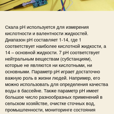
п
и
и
и
с
p
с
и
H
и
-
м
Скала pH используется для измерения
е
кислотности и валентности жидкостей.
т
Диапазон pH составляет 1-14, где 1
р
соответствует наиболее кислотной жидкости, а
(
14 – основной жидкости. 7 pH соответствует
и
нейтральным веществам (субстанциям),
з
м
которые не являются ни кислотными, ни
е
основными. Параметр pH играет достаточно
р
важную роль в жизни людей. Например, его
и
можно использовать для определения качества
т
воды в бассейне. Также параметр pH имеет
е
большое число разнообразных применений в
л
сельском хозяйстве, очистке сточных вод,
ь
промышленности, мониторинге состояния
к