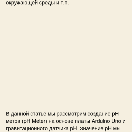
и
окружающей среды и т.п.
с
л
о
т
н
о
с
т
и
)
н
а
A
r
d
u
i
В данной статье мы рассмотрим создание pH-
n
метра (pH Meter) на основе платы Arduino Uno и
o
гравитационного датчика pH. Значение pH мы
U