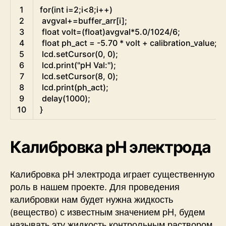
Arduino
1
for
(
int
i
=
2
;
i
<
8
;
i
++
)
2
avgval
+=
buffer_arr
[
i
]
;
3
float
volt
=
(
float
)
avgval
*
5.0
/
1024
/
6
;
4
float
ph_act
=
-
5.70
*
volt
+
calibration_value
;
5
lcd
.
setCursor
(
0
,
0
)
;
6
lcd
.
print
(
"pH Val:"
)
;
7
lcd
.
setCursor
(
8
,
0
)
;
8
lcd
.
print
(
ph_act
)
;
9
delay
(
1000
)
;
10
}
Калибровка pH электрода
Калибровка pH электрода играет существенную
роль в нашем проекте. Для проведения
калибровки нам будет нужна жидкость
(вещество) с известным значением pH, будем
называть эту жидкость контрольным раствором.