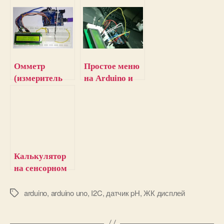
Омметр
Простое меню
(измеритель
на Arduino и
сопротивления
ЖК дисплее
) на Arduino
Uno
Калькулятор
на сенсорном
TFT ЖК
дисплее с
arduino
,
arduino uno
,
I2C
,
датчик pH
,
ЖК дисплей
М
е
использование
т
м Arduino