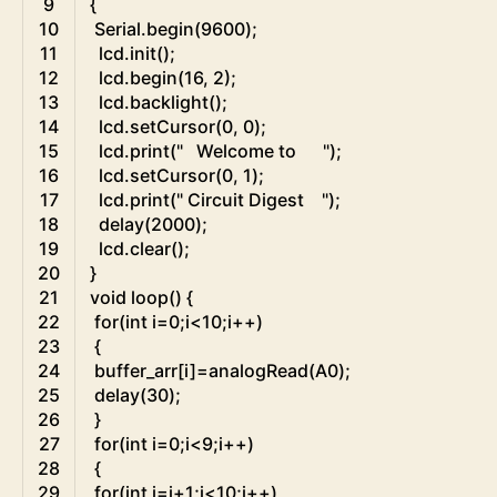
9
{
10
Serial
.
begin
(
9600
)
;
11
lcd
.
init
(
)
;
12
lcd
.
begin
(
16
,
2
)
;
13
lcd
.
backlight
(
)
;
14
lcd
.
setCursor
(
0
,
0
)
;
15
lcd
.
print
(
"   Welcome to      "
)
;
16
lcd
.
setCursor
(
0
,
1
)
;
17
lcd
.
print
(
" Circuit Digest    "
)
;
18
delay
(
2000
)
;
19
lcd
.
clear
(
)
;
20
}
21
void
loop
(
)
{
22
for
(
int
i
=
0
;
i
<
10
;
i
++
)
23
{
24
buffer_arr
[
i
]
=
analogRead
(
A0
)
;
25
delay
(
30
)
;
26
}
27
for
(
int
i
=
0
;
i
<
9
;
i
++
)
28
{
29
for
(
int
j
=
i
+
1
;
j
<
10
;
j
++
)