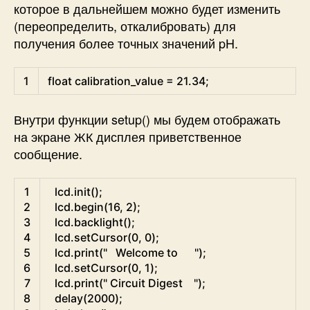
которое в дальнейшем можно будет изменить
(переопределить, откалибровать) для
получения более точных значений pH.
Arduino
1
float
calibration_value
=
21.34
;
Внутри функции setup() мы будем отображать
на экране ЖК дисплея приветственное
сообщение.
Arduino
1
lcd
.
init
(
)
;
2
lcd
.
begin
(
16
,
2
)
;
3
lcd
.
backlight
(
)
;
4
lcd
.
setCursor
(
0
,
0
)
;
5
lcd
.
print
(
"   Welcome to      "
)
;
6
lcd
.
setCursor
(
0
,
1
)
;
7
lcd
.
print
(
" Circuit Digest    "
)
;
8
delay
(
2000
)
;