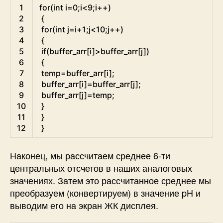
Arduino
1
for
(
int
i
=
0
;
i
<
9
;
i
++
)
2
{
3
for
(
int
j
=
i
+
1
;
j
<
10
;
j
++
)
4
{
5
if
(
buffer_arr
[
i
]
>
buffer_arr
[
j
]
)
6
{
7
temp
=
buffer_arr
[
i
]
;
8
buffer_arr
[
i
]
=
buffer_arr
[
j
]
;
9
buffer_arr
[
j
]
=
temp
;
10
}
11
}
12
}
Наконец, мы рассчитаем среднее 6-ти
центральных отсчетов в наших аналоговых
значениях. Затем это рассчитанное среднее мы
преобразуем (конвертируем) в значение pH и
выводим его на экран ЖК дисплея.