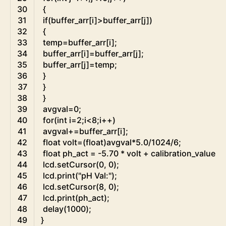
30
{
31
if
(
buffer_arr
[
i
]
>
buffer_arr
[
j
]
)
32
{
33
temp
=
buffer_arr
[
i
]
;
34
buffer_arr
[
i
]
=
buffer_arr
[
j
]
;
35
buffer_arr
[
j
]
=
temp
;
36
}
37
}
38
}
39
avgval
=
0
;
40
for
(
int
i
=
2
;
i
<
8
;
i
++
)
41
avgval
+=
buffer_arr
[
i
]
;
42
float
volt
=
(
float
)
avgval
*
5.0
/
1024
/
6
;
43
float
ph_act
=
-
5.70
*
volt
+
calibration_value
;
44
lcd
.
setCursor
(
0
,
0
)
;
45
lcd
.
print
(
"pH Val:"
)
;
46
lcd
.
setCursor
(
8
,
0
)
;
47
lcd
.
print
(
ph_act
)
;
48
delay
(
1000
)
;
49
}