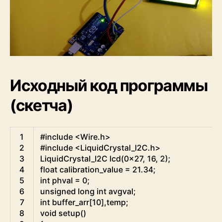
Исходный код программы
(скетча)
Arduino
1
#include <Wire.h>
2
#include <LiquidCrystal_I2C.h>
3
LiquidCrystal
_
I2C
lcd
(
0x27
,
16
,
2
)
;
4
float
calibration_value
=
21.34
;
5
int
phval
=
0
;
6
unsigned
long
int
avgval
;
7
int
buffer_arr
[
10
]
,
temp
;
8
void
setup
(
)