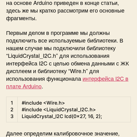
на основе Arduino приведен в конце статьи,
здесь же мы кратко рассмотрим его основные
фрагменты.
Первым делом в программе мы должны
подключить все используемые библиотеки. В
нашем случае мы подключили библиотеку
“
LiquidCrystal_I2C.h
” для использования
интерфейса I2C с целью обмена данными с ЖК
дисплеем и библиотеку “
Wire.h
” для
использования функционала
интерфейса I2C в
плате Arduino
.
Arduino
1
#include <Wire.h>
2
#include <LiquidCrystal_I2C.h>
3
LiquidCrystal
_
I2C
lcd
(
0x27
,
16
,
2
)
;
Далее определим калибровочное значение,