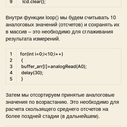
9
lcd
.
clear
(
)
;
Внутри функции loop() мы будем считывать 10
аналоговых значений (отсчетов) и сохранять их
в массив – это необходимо для сглаживания
результата измерений.
Arduino
1
for
(
int
i
=
0
;
i
<
10
;
i
++
)
2
{
3
buffer_arr
[
i
]
=
analogRead
(
A0
)
;
4
delay
(
30
)
;
5
}
Затем мы отсортируем принятые аналоговые
значения по возрастанию. Это необходимо для
расчета скользящего среднего отсчетов на
более поздней стадии (в дальнейшем).