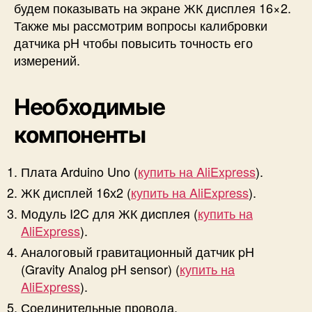
будем показывать на экране ЖК диcплея 16×2.
n
Также мы рассмотрим вопросы калибровки
o
датчика pH чтобы повысить точность его
и
Ж
измерений.
К
д
Необходимые
и
с
компоненты
п
л
е
Плата Arduino Uno (
купить на AliExpress
).
е
ЖК дисплей 16х2 (
купить на AliExpress
).
Модуль I2C для ЖК диcплея (
купить на
AliExpress
).
Аналоговый гравитационный датчик pH
(Gravity Analog pH sensor) (
купить на
AliExpress
).
Соединительные провода.