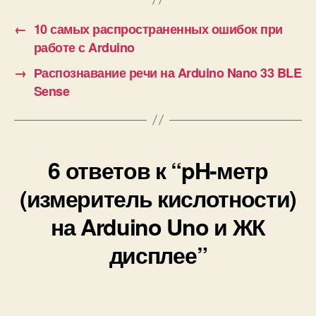
к
и
←
10 самых распространенных ошибок при
работе с Arduino
→
Распознавание речи на Arduino Nano 33 BLE
Sense
6 ответов к “pH-метр
(измеритель кислотности)
на Arduino Uno и ЖК
дисплее”