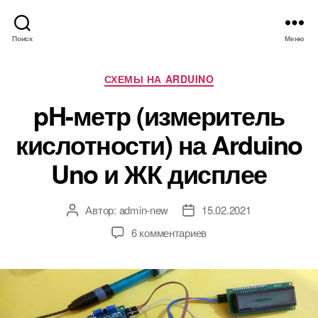
Поиск
Меню
Р
СХЕМЫ НА ARDUINO
у
pH-метр (измеритель
б
р
кислотности) на Arduino
и
к
Uno и ЖК дисплее
и
Автор:
admin-new
15.02.2021
А
Д
в
а
к
6 комментариев
т
т
з
о
а
а
р
з
п
з
а
и
а
п
с