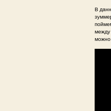
В данн
зуммер
пойме
между
можно