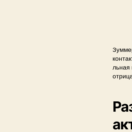
Зумме
контак
льная 
отрица
Ра
ак