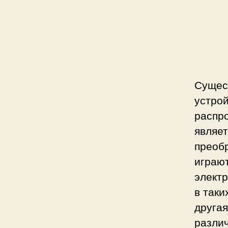
Сущес
устрой
распр
являет
преобр
играю
элект
в таки
другая
различ