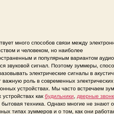
с
и
и
твует много способов связи между электро
ством и человеком, но наиболее
остраненным и популярным вариантом аудио
ся звуковой сигнал. Поэтому зуммеры, спос
азовывать электрические сигналы в акустич
т важную роль в современных электрических
ронных устройствах. Мы часто встречаем зу
х устройствах как
будильники
,
дверные звон
 бытовая техника. Однако многие не знают о
ных типах зуммеров и о том, как они работа