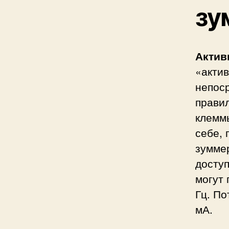
зу
Актив
«актив
непос
прави
клеммы
себе, 
зумме
доступ
могут 
Гц. По
мА.