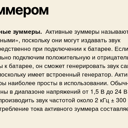
ммером
ные зуммеры
.
Активные зуммеры называю
ными», поскольку они могут издавать звук
редственно при подключении к батарее. Есл
льно подключим положительную и отрицател
 к батарее, он сможет генерировать звук са
поскольку имеет встроенный генератор. Акт
ры наиболее просты в использовании. Обыч
ны в диапазоне напряжений от 1,5 В до 24 В
производить звук частотой около 2 кГц ± 300
требление тока активного зуммера составляе