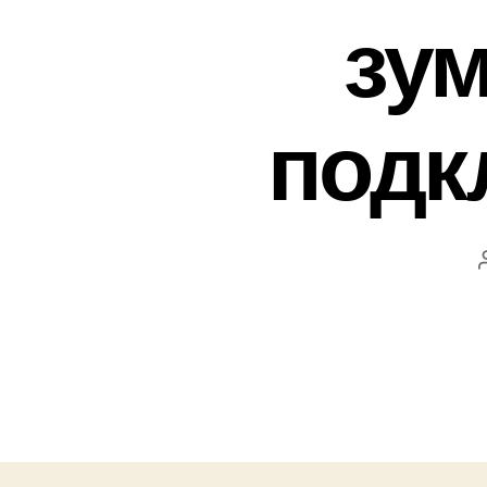
зум
подк