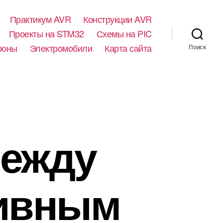
Практикум AVR
Конструкции AVR
Проекты на STM32
Схемы на PIC
роны
Электромобили
Карта сайта
Поиск
между
сивным