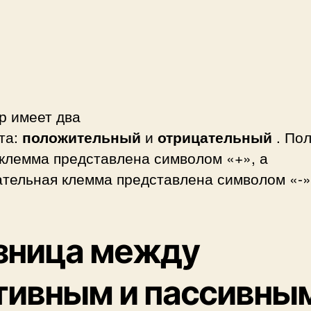
р имеет два
та:
положительный
и
отрицательный
. По
клемма представлена ​​символом «+», а
тельная клемма представлена ​​символом «-»
зница между
тивным и пассивны