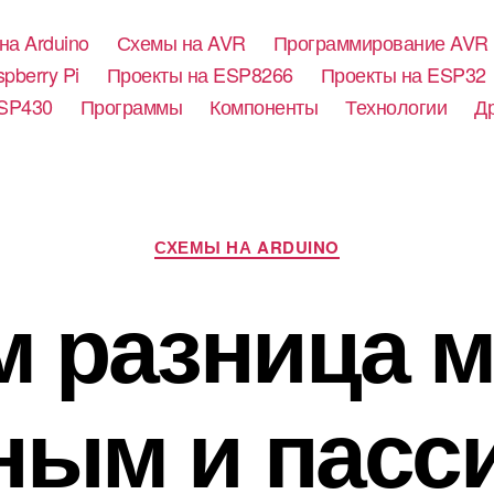
на Arduino
Схемы на AVR
Программирование AVR
pberry Pi
Проекты на ESP8266
Проекты на ESP32
SP430
Программы
Компоненты
Технологии
Д
Р
СХЕМЫ НА ARDUINO
у
б
м разница 
р
и
к
и
ным и пас