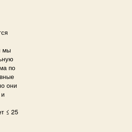
тся
и мы
ьную
ма по
ивные
но они
 и
т ≤ 25